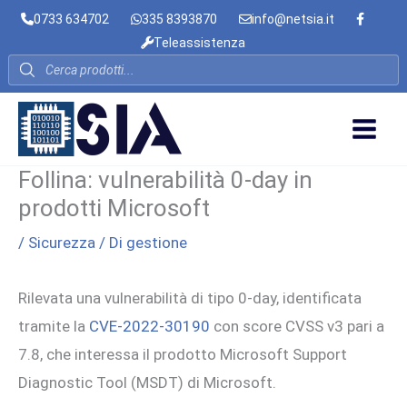
Vai
0733 634702
335 8393870
info@netsia.it
al
Teleassistenza
contenuto
Products
search
Follina: vulnerabilità 0-day in
prodotti Microsoft
/
Sicurezza
/ Di
gestione
Rilevata una vulnerabilità di tipo 0-day, identificata
tramite la
CVE-2022-30190
con score CVSS v3 pari a
7.8, che interessa il prodotto Microsoft Support
Diagnostic Tool (MSDT) di Microsoft.