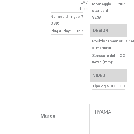
EAC,
Montaggio
true
cULus
standard
Numero di lingue
7
VESA:
OSD:
DESIGN
Plug & Play:
true
Posizionamento
Busine
di mercato:
Spessore del
3.3
vetro (mm):
VIDEO
Tipologia HD:
HD
IIYAMA
Marca