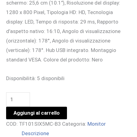
schermo: 25,6 cm (10.1″), Risoluzione del display:
era:
è:
1280 x 800 Pixel, Tipologia HD: HD, Tecnologia
475,38 €.
435,00 €.
display: LED, Tempo di risposta: 29 ms, Rapporto
d’aspetto nativo: 16:10, Angolo di visualizzazione
(orizzontale): 178°, Angolo di visualizzazione
(verticale): 178°. Hub USB integrato. Montaggio
standard VESA. Colore del prodotto: Nero
Disponibilità:
5 disponibili
10
LCD
Aggiungi al carrello
PROJECTIVE
COD:
TF101SIX5MC-B3
Categoria:
Monitor
CAPACITIVE
Descrizione
10