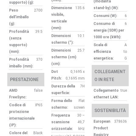
(modalità
supporto) (g):
Dimensione
135.6
stand-by) (W):
Peso
2700
visibile,
Consumi (W):
6
dell’imballo
verticale
(g):
Consumo di
6
(mm):
energia (SDR) per
Profondità
39.5
Dimensioni
10.1
1000 ore (kWh):
(senza
schermo (“):
supporto)
Scala di
A
Dimensioni
25.7
(mm):
efficienza
to
schermo (cm)
energetica:
G
Profondità
370
(cm):
imballo (mm):
COLLEGAMENT
Dot
0,1695 x
Pitch:
0,1695 mm
PRESTAZIONE
O IN RETE
Durezza della
7H
AMD
false
Collegamento
true
superficie:
FreeSync:
ethernet LAN:
Forma dello
Flat
Codice di
IP65
schermo:
screen
SOSTENIBILITÀ
protezione
Frequenza
30 –
internazionale
European
378636
scansione
49,7
(IP):
Product
orizzontale:
kHz
Colore del
Black
Registry