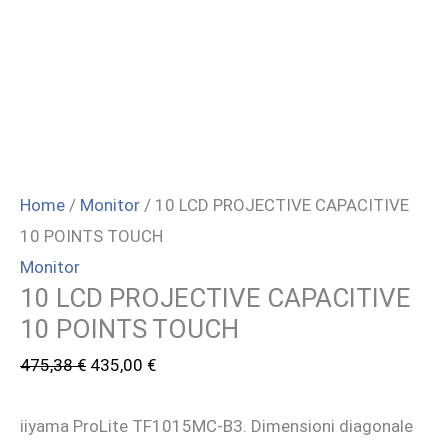
Home
/
Monitor
/ 10 LCD PROJECTIVE CAPACITIVE
10 POINTS TOUCH
Monitor
10 LCD PROJECTIVE CAPACITIVE
10 POINTS TOUCH
Il
Il
475,38
€
435,00
€
prezzo
prezzo
iiyama ProLite TF1015MC-B3. Dimensioni diagonale
originale
attuale