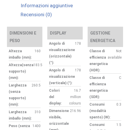
Informazioni aggiuntive
POINTS
Recensioni (0)
TOUCH
quantità
DIMENSIONI E
DISPLAY
GESTIONE
PESO
ENERGETICA
Angolo di
178
visualizzazione
Altezza
160
Classe di
Not
(orizzontale)
imballo (mm):
efficienza
available
(°):
energetica
Altezza(senza
183.5
Angolo di
178
(HDR):
supporto)
visualizzazione
(mm):
Classe di
C
(verticale) (°):
efficienza
Larghezza
260.5
Colori
16.7
energetica
(senza
del
million
(SDR):
supporto)
display:
colours
(mm):
Consumi
0.3
Dimensione
216.96
(modalità
Larghezza
310
visibile,
spento) (W):
imballo (mm):
orizzontale
Consumi
1.5
Peso (senza
1400
(mm):