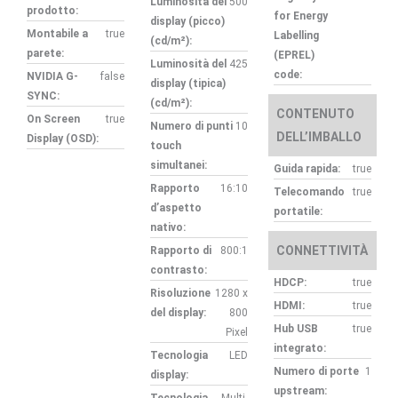
Luminosità del
500
prodotto:
for Energy
display (picco)
Montabile a
true
Labelling
(cd/m²):
parete:
(EPREL)
Luminosità del
425
code:
NVIDIA G-
false
display (tipica)
SYNC:
(cd/m²):
CONTENUTO
On Screen
true
Numero di punti
10
DELL’IMBALLO
Display (OSD):
touch
simultanei:
Guida rapida:
true
Rapporto
16:10
Telecomando
true
d’aspetto
portatile:
nativo:
CONNETTIVITÀ
Rapporto di
800:1
contrasto:
HDCP:
true
Risoluzione
1280 x
HDMI:
true
del display:
800
Hub USB
true
Pixel
integrato:
Tecnologia
LED
Numero di porte
1
display:
upstream:
Tecnologia
Multi-