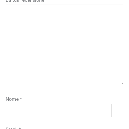
La tua recensione
*
Nome
*