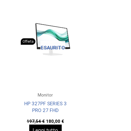
Offerta
ESAURITO
Monitor
HP 327PF SERIES 3
PRO 27 FHD
Il
Il
197,54
€
180,00
€
prezzo
prezzo
Leggi tutto
originale
attuale