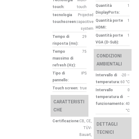
Quantità
1
touch:
touch
DisplayPorts:
tecnologia
Projected
Quantità porte
1
touchscreen:
capacitive
HDMI:
system
Quantità porte
1
Tempo di
29
VGA (D-Sub):
risposta (ms):
Tempo
75
CONDIZIONI
massimo di
AMBIENTALI
refresh (Hz):
Tipo di
IPS
Intervallo di
-20 –
pannello:
temperatura:
60 °C
Touch screen:
true
Intervallo
0
temperatura di
–
CARATTERISTI
funzionamento:
40
CHE
°C
Certificazione:
CB, CE,
DETTAGLI
TÜV-
TECNICI
Bauart,