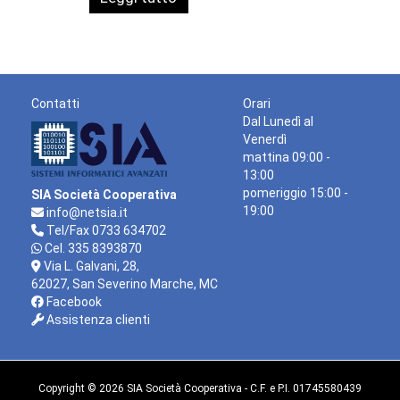
era:
è:
197,54 €.
180,00 €.
Contatti
Orari
Dal Lunedì al
Venerdì
mattina 09:00 -
13:00
pomeriggio 15:00 -
SIA Società Cooperativa
19:00
info@netsia.it
Tel/Fax 0733 634702
Cel. 335 8393870
Via L. Galvani, 28,
62027, San Severino Marche, MC
Facebook
Assistenza clienti
Copyright © 2026 SIA Società Cooperativa - C.F. e P.I. 01745580439