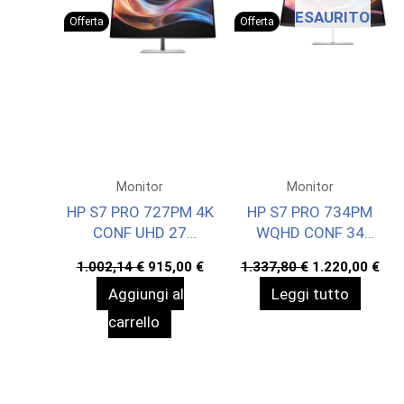
ESAURITO
Offerta
Offerta
Monitor
Monitor
HP S7 PRO 727PM 4K
HP S7 PRO 734PM
CONF UHD 27
WQHD CONF 34
3840X2160 3YWOFF
3440X1440 3YW
Il
Il
Il
Il
1.002,14
€
915,00
€
1.337,80
€
1.220,00
€
OFFS
prezzo
prezzo
prezzo
pre
Aggiungi al
Leggi tutto
originale
attuale
originale
att
era:
è:
era:
è:
carrello
1.002,14 €.
915,00 €.
1.337,80 €.
1.2