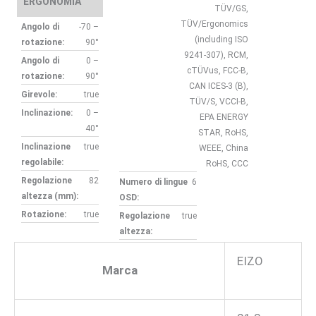
ERGONOMIA
TÜV/GS,
TÜV/Ergonomics
Angolo di
-70 –
(including ISO
rotazione:
90°
9241-307), RCM,
Angolo di
0 –
cTÜVus, FCC-B,
rotazione:
90°
CAN ICES-3 (B),
Girevole:
true
TÜV/S, VCCI-B,
Inclinazione:
0 –
EPA ENERGY
40°
STAR, RoHS,
Inclinazione
true
WEEE, China
regolabile:
RoHS, CCC
Regolazione
82
Numero di lingue
6
altezza (mm):
OSD:
Rotazione:
true
Regolazione
true
altezza:
EIZO
Marca