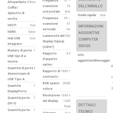
Frequenza
31 –
Altoparlante /
false
DELL’IMBALLO
scansione
76
Cuffia /
orizzontale:
kHz
Spinotto di
Guida rapida:
true
Frequenza
59 –
uscita:
scansione
61
HDCP:
true
INFORMAZIONI
verticale:
Hz
HDMI:
false
AGGIUNTIVE
Luminosità del
500
Hub USB
true
COMPUTER
display (tipica)
integrato:
GROSS
(cd/m²):
Numero di porte
1
Rapporto
4:3
Info
USB tipo B a
d’aspetto
aggiuntive/Messaggio:
monte:
nativo:
d
Quantità di porte
2
Rapporto di
1800:1
downstream di
contrasto:
c
USB Tipo-A:
RGB spazio
sRGB
Quantità
1
3
colore:
DisplayPorts:
Risoluzione
1600 x
Quantità porte
1
del display:
1200
DVI-D:
DETTAGLI
Pixel
Quantità porte
1
TECNICI