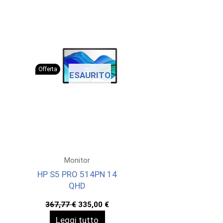
Offerta
ESAURITO
Monitor
HP S5 PRO 514PN 14
QHD
Il
Il
367,77
€
335,00
€
prezzo
prezzo
Leggi tutto
originale
attuale