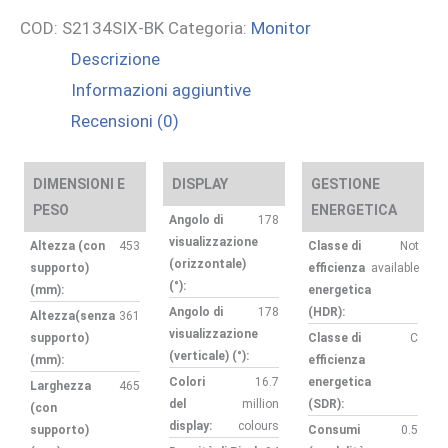
COD:
S2134SIX-BK
Categoria:
Monitor
Descrizione
Informazioni aggiuntive
Recensioni (0)
DIMENSIONI E
DISPLAY
GESTIONE
PESO
ENERGETICA
Angolo di
178
visualizzazione
Altezza (con
453
Classe di
Not
(orizzontale)
supporto)
efficienza
available
(°):
(mm):
energetica
Angolo di
178
(HDR):
Altezza(senza
361
visualizzazione
supporto)
Classe di
C
(verticale) (°):
(mm):
efficienza
Colori
16.7
energetica
Larghezza
465
del
million
(SDR):
(con
display:
colours
supporto)
Consumi
0.5