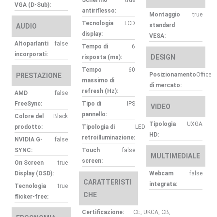
Schermo
true
VGA (D-Sub):
antiriflesso:
Montaggio
true
Tecnologia
LCD
standard
AUDIO
display:
VESA:
Altoparlanti
false
Tempo di
6
incorporati:
DESIGN
risposta (ms):
Tempo
60
Posizionamento
Office
PRESTAZIONE
massimo di
di mercato:
refresh (Hz):
AMD
false
FreeSync:
Tipo di
IPS
VIDEO
pannello:
Colore del
Black
Tipologia
UXGA
prodotto:
Tipologia di
LED
HD:
retroilluminazione:
NVIDIA G-
false
SYNC:
Touch
false
MULTIMEDIALE
screen:
On Screen
true
Display (OSD):
Webcam
false
CARATTERISTI
integrata:
Tecnologia
true
CHE
flicker-free:
Certificazione:
CE, UKCA, CB,