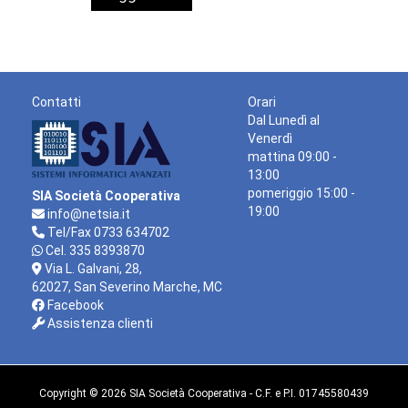
era:
è:
367,77 €.
335,00 €.
Contatti
Orari
Dal Lunedì al
Venerdì
mattina 09:00 -
13:00
pomeriggio 15:00 -
SIA Società Cooperativa
19:00
info@netsia.it
Tel/Fax 0733 634702
Cel. 335 8393870
Via L. Galvani, 28,
62027, San Severino Marche, MC
Facebook
Assistenza clienti
Copyright © 2026 SIA Società Cooperativa - C.F. e P.I. 01745580439