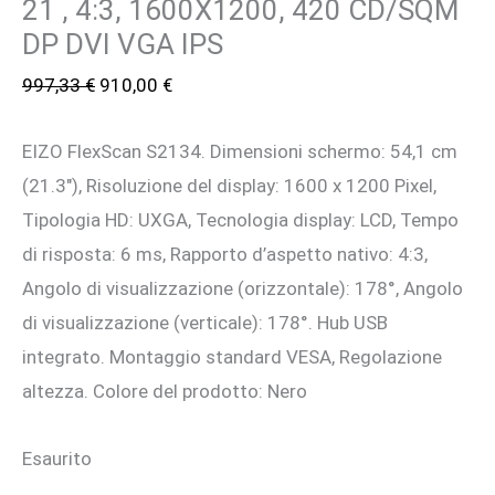
21 , 4:3, 1600X1200, 420 CD/SQM
DP DVI VGA IPS
Il
Il
997,33
€
910,00
€
prezzo
prezzo
EIZO FlexScan S2134. Dimensioni schermo: 54,1 cm
originale
attuale
(21.3″), Risoluzione del display: 1600 x 1200 Pixel,
era:
è:
Tipologia HD: UXGA, Tecnologia display: LCD, Tempo
997,33 €.
910,00 €.
di risposta: 6 ms, Rapporto d’aspetto nativo: 4:3,
Angolo di visualizzazione (orizzontale): 178°, Angolo
di visualizzazione (verticale): 178°. Hub USB
integrato. Montaggio standard VESA, Regolazione
altezza. Colore del prodotto: Nero
Esaurito