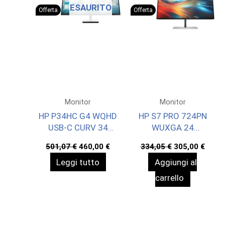
ESAURITO
Offerta
Offerta
Monitor
Monitor
HP P34HC G4 WQHD
HP S7 PRO 724PN
USB-C CURV 34
WUXGA 24
3440X1440 3YW
1920X1200 3YWOFF
Il
Il
Il
Il
501,07
€
460,00
€
334,05
€
305,00
€
prezzo
prezzo
prezzo
prez
Leggi tutto
Aggiungi al
originale
attuale
originale
attua
era:
è:
era:
è:
carrello
501,07 €.
460,00 €.
334,05 €.
305,0