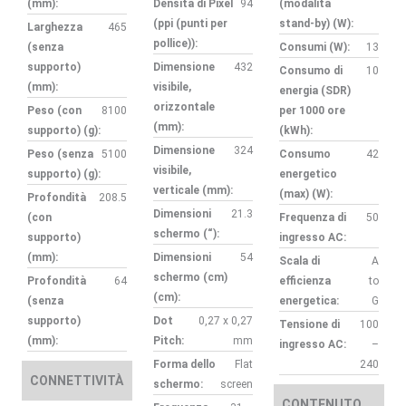
(mm):
Densità di Pixel
94
(modalità
(ppi (punti per
stand-by) (W):
Larghezza
465
pollice)):
(senza
Consumi (W):
13
supporto)
Dimensione
432
Consumo di
10
(mm):
visibile,
energia (SDR)
orizzontale
Peso (con
8100
per 1000 ore
(mm):
supporto) (g):
(kWh):
Dimensione
324
Peso (senza
5100
Consumo
42
visibile,
supporto) (g):
energetico
verticale (mm):
(max) (W):
Profondità
208.5
Dimensioni
21.3
(con
Frequenza di
50
schermo (“):
supporto)
ingresso AC:
(mm):
Dimensioni
54
Scala di
A
schermo (cm)
Profondità
64
efficienza
to
(cm):
(senza
energetica:
G
supporto)
Dot
0,27 x 0,27
Tensione di
100
(mm):
Pitch:
mm
ingresso AC:
–
Forma dello
Flat
240
CONNETTIVITÀ
schermo:
screen
CONTENUTO