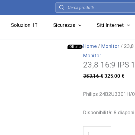
Products
search
Soluzioni IT
Sicurezza
Siti Internet
Home
/
Monitor
/ 23,8
Offerta
Monitor
23,8 16:9 IPS
Il
Il
353,16
€
325,00
€
prezzo
prez
Philips 24B2U3301H/
originale
attu
era:
è:
Disponibilità:
8 disponib
353,16 €.
325,
23,8