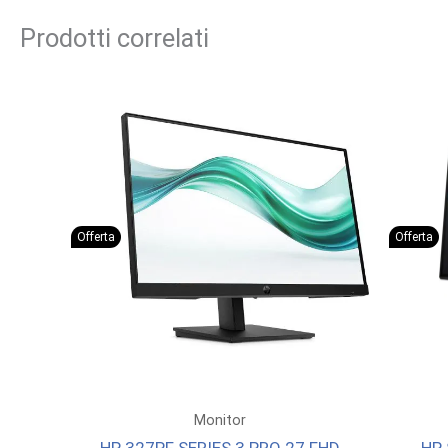
Prodotti correlati
Offerta
Offerta
Monitor
HP 327PF SERIES 3 PRO 27 FHD
HP 