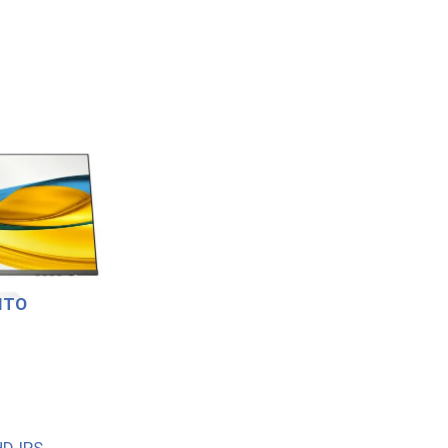
ITO
D IPS