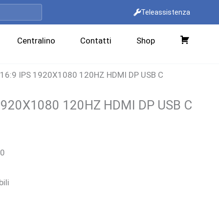
Teleassistenza
Centralino
Contatti
Shop
C
a
 16:9 IPS 1920X1080 120HZ HDMI DP USB C
r
r
 1920X1080 120HZ HDMI DP USB C
e
l
zo
l
00
ale
o
ili
00 €.