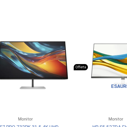
Offerta
ESAUR
Monitor
Monitor
S7 PRO 732PK 31.5 4K UHD
HP S5 527DA FH