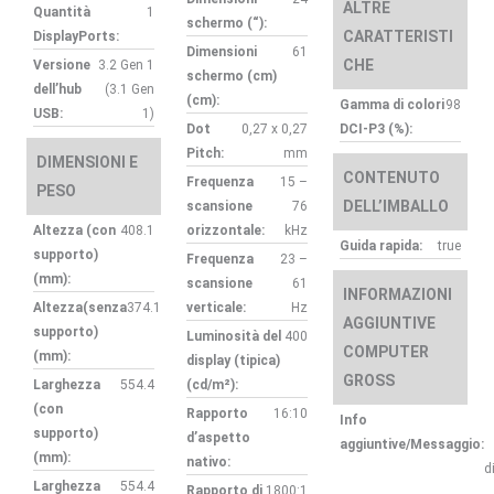
ALTRE
Quantità
1
schermo (“):
CARATTERISTI
DisplayPorts:
Dimensioni
61
CHE
Versione
3.2 Gen 1
schermo (cm)
dell’hub
(3.1 Gen
(cm):
Gamma di colori
98
USB:
1)
Dot
0,27 x 0,27
DCI-P3 (%):
Pitch:
mm
DIMENSIONI E
CONTENUTO
Frequenza
15 –
PESO
DELL’IMBALLO
scansione
76
Altezza (con
408.1
orizzontale:
kHz
Guida rapida:
true
supporto)
Frequenza
23 –
(mm):
scansione
61
INFORMAZIONI
Altezza(senza
374.1
verticale:
Hz
AGGIUNTIVE
supporto)
Luminosità del
400
COMPUTER
(mm):
display (tipica)
GROSS
Larghezza
554.4
(cd/m²):
(con
Rapporto
16:10
Info
supporto)
d’aspetto
aggiuntive/Messaggio:
(mm):
nativo:
d
Larghezza
554.4
Rapporto di
1800:1