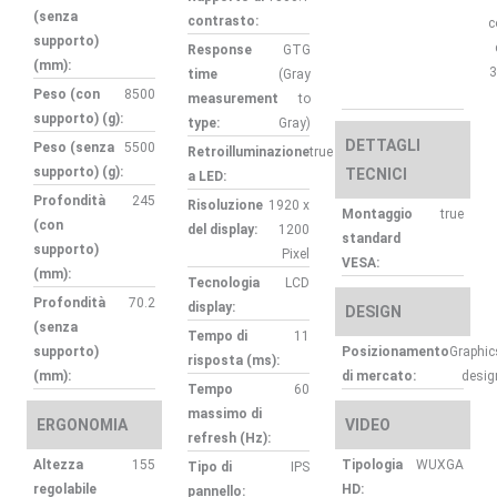
(senza
contrasto:
c
supporto)
Response
GTG
(mm):
3
time
(Gray
Peso (con
8500
measurement
to
supporto) (g):
type:
Gray)
DETTAGLI
Peso (senza
5500
Retroilluminazione
true
supporto) (g):
TECNICI
a LED:
Profondità
245
Risoluzione
1920 x
Montaggio
true
(con
del display:
1200
standard
supporto)
Pixel
VESA:
(mm):
Tecnologia
LCD
Profondità
70.2
display:
DESIGN
(senza
Tempo di
11
supporto)
Posizionamento
Graphic
risposta (ms):
(mm):
di mercato:
desig
Tempo
60
massimo di
ERGONOMIA
VIDEO
refresh (Hz):
Altezza
155
Tipologia
WUXGA
Tipo di
IPS
regolabile
HD:
pannello: