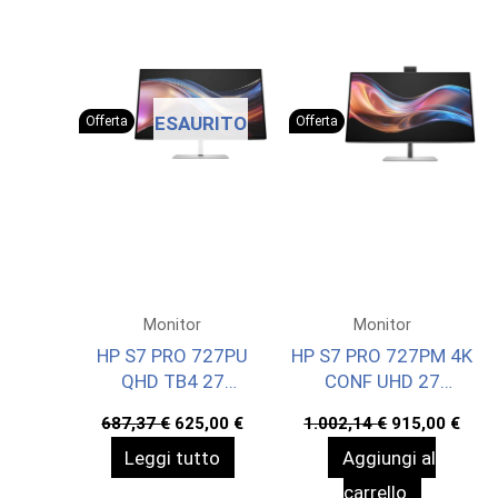
ESAURITO
Offerta
Offerta
Monitor
Monitor
HP S7 PRO 727PU
HP S7 PRO 727PM 4K
QHD TB4 27
CONF UHD 27
2560X1440 3YW
3840X2160 3YWOFF
Il
Il
Il
Il
687,37
€
625,00
€
1.002,14
€
915,00
€
OFFSIT
prezzo
prezzo
prezzo
prez
Leggi tutto
Aggiungi al
originale
attuale
originale
attu
era:
è:
era:
è:
carrello