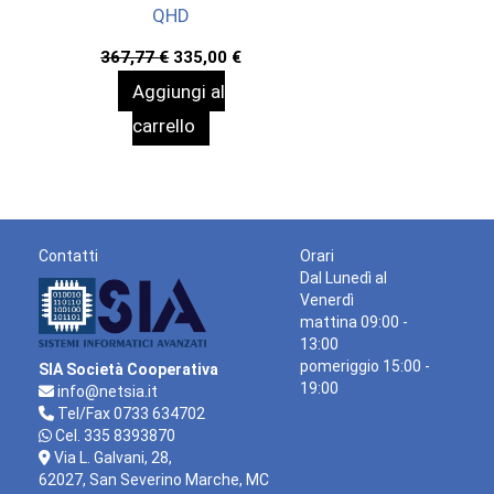
QHD
Il
Il
367,77
€
335,00
€
prezzo
prezzo
Aggiungi al
originale
attuale
era:
è:
carrello
367,77 €.
335,00 €.
Contatti
Orari
Dal Lunedì al
Venerdì
mattina 09:00 -
13:00
pomeriggio 15:00 -
SIA Società Cooperativa
19:00
info@netsia.it
Tel/Fax 0733 634702
Cel. 335 8393870
Via L. Galvani, 28,
62027, San Severino Marche, MC