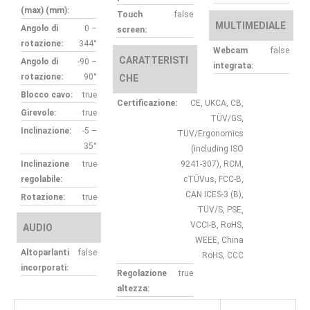
(max) (mm):
Touch
false
MULTIMEDIALE
Angolo di
0 –
screen:
rotazione:
344°
Webcam
false
CARATTERISTI
Angolo di
-90 –
integrata:
rotazione:
90°
CHE
Blocco cavo:
true
Certificazione:
CE, UKCA, CB,
Girevole:
true
TÜV/GS,
Inclinazione:
-5 –
TÜV/Ergonomics
35°
(including ISO
Inclinazione
true
9241-307), RCM,
regolabile:
cTÜVus, FCC-B,
CAN ICES-3 (B),
Rotazione:
true
TÜV/S, PSE,
VCCI-B, RoHS,
AUDIO
WEEE, China
Altoparlanti
false
RoHS, CCC
incorporati:
Regolazione
true
altezza: