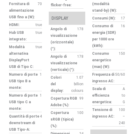
Fornitura di
70
(modalità
flicker-free:
alimentazione
stand-by) (W):
USB fino a (W):
DISPLAY
Consumi (W):
17
HDMI:
true
Consumo di
16
Angolo di
178
Hub USB
true
energia (SDR)
visualizzazione
integrato:
per 1000 ore
(orizzontale)
(kWh):
Modalità
true
(°):
alternativa
Consumo
150
Angolo di
178
DisplayPort
energetico
visualizzazione
USB di Tipo C:
(max) (W):
(verticale) (°):
Numero di porte
1
Frequenza di
50/60
Colori
1.07
USB tipo B a
ingresso AC:
del
billion
monte:
Scala di
A
display:
colours
Numero di porte
1
efficienza
to
Copertura RGB
99
USB tipo C a
energetica:
G
Adobe (%):
monte:
Tensione di
100
Copertura
100
Quantità di porte
4
ingresso AC:
–
sRGB (tipica)
downstream di
240
(%):
USB Tipo-A:
Dimensioni
24