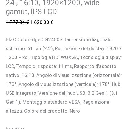
24 , 16:10, 1920×1200, wide
gamut, IPS LCD
Il
Il
1.777,84
€
1.620,00
€
prezzo
prezzo
EIZO ColorEdge CG2400S. Dimensioni diagonale
originale
attuale
schermo: 61 cm (24″), Risoluzione del display: 1920 x
era:
è:
1200 Pixel, Tipologia HD: WUXGA, Tecnologia display:
1.777,84 €.
1.620,00 €.
LCD, Tempo di risposta: 11 ms, Rapporto d’aspetto
nativo: 16:10, Angolo di visualizzazione (orizzontale):
178°, Angolo di visualizzazione (verticale): 178°. Hub
USB integrato, Versione dell’hub USB: 3.2 Gen 1 (3.1
Gen 1). Montaggio standard VESA, Regolazione
altezza. Colore del prodotto: Nero
Esaurito