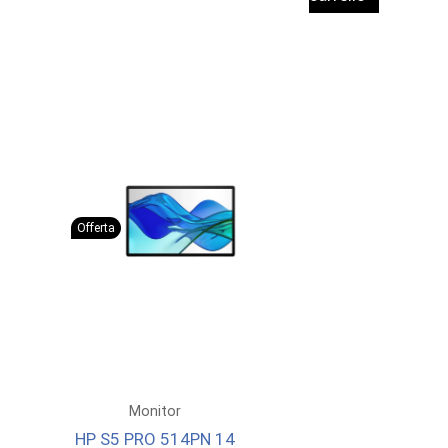
687,37 €.
625,00 €.
1.002,14 €.
915,
Offerta
Monitor
HP S5 PRO 514PN 14