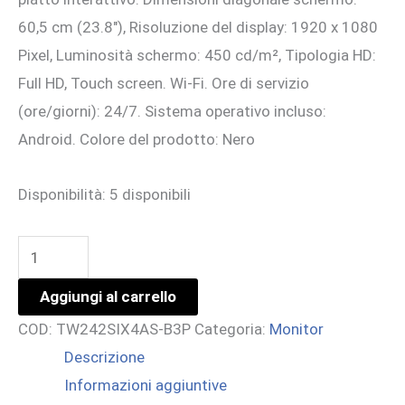
60,5 cm (23.8″), Risoluzione del display: 1920 x 1080
677,73 €.
620,00 €.
Pixel, Luminosità schermo: 450 cd/m², Tipologia HD:
Full HD, Touch screen. Wi-Fi. Ore di servizio
(ore/giorni): 24/7. Sistema operativo incluso:
Android. Colore del prodotto: Nero
Disponibilità:
5 disponibili
24
Android
Aggiungi al carrello
14+GMS
COD:
TW242SIX4AS-B3P
Categoria:
Monitor
touch
Descrizione
1920x1080
Informazioni aggiuntive
IPS