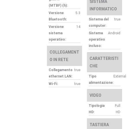
SISTEMA
(MTBF) (h):
INFORMATICO
Versione
5.3
Bluetooth:
Sistema del
true
computer:
Versione
14
sistema
Sistema
Android
operativo:
operativo
incluso:
COLLEGAMENT
CARATTERISTI
O IN RETE
CHE
Collegamento
true
ethernet LAN:
Tipo
External
alimentazione:
Wi-Fi:
true
VIDEO
Tipologia
Full
HD:
HD
TASTIERA