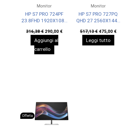
Monitor
Monitor
HP S7 PRO 724PF
HP S7 PRO 727PQ
23.8FHD 1920X1080
QHD 27 2560X1440
3YWOFF
3YW OFFSITE
Il
Il
Il
Il
316,38
€
290,00
€
517,13
€
475,00
€
prezzo
prezzo
prezzo
prez
Aggiungi al
Leggi tutto
originale
attuale
originale
attua
era:
è:
era:
è:
carrello
316,38 €.
290,00 €.
517,13 €.
475,0
Offerta