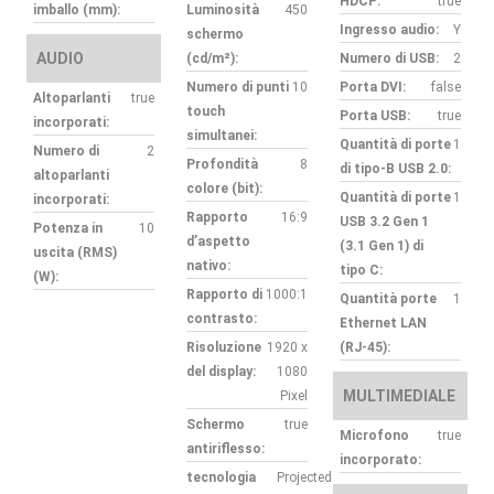
HDCP:
true
imballo (mm):
Luminosità
450
Ingresso audio:
Y
schermo
AUDIO
(cd/m²):
Numero di USB:
2
Numero di punti
10
Porta DVI:
false
Altoparlanti
true
touch
Porta USB:
true
incorporati:
simultanei:
Quantità di porte
1
Numero di
2
Profondità
8
di tipo-B USB 2.0:
altoparlanti
colore (bit):
Quantità di porte
1
incorporati:
Rapporto
16:9
USB 3.2 Gen 1
Potenza in
10
d’aspetto
(3.1 Gen 1) di
uscita (RMS)
nativo:
tipo C:
(W):
Rapporto di
1000:1
Quantità porte
1
contrasto:
Ethernet LAN
Risoluzione
1920 x
(RJ-45):
del display:
1080
MULTIMEDIALE
Pixel
Schermo
true
Microfono
true
antiriflesso:
incorporato:
tecnologia
Projected