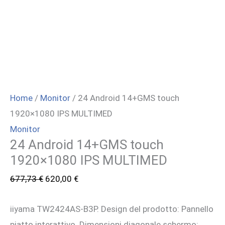
Home
/
Monitor
/ 24 Android 14+GMS touch
1920×1080 IPS MULTIMED
Monitor
24 Android 14+GMS touch
1920×1080 IPS MULTIMED
Il
Il
677,73
€
620,00
€
prezzo
prezzo
iiyama TW2424AS-B3P. Design del prodotto: Pannello
originale
attuale
piatto interattivo. Dimensioni diagonale schermo:
era:
è: