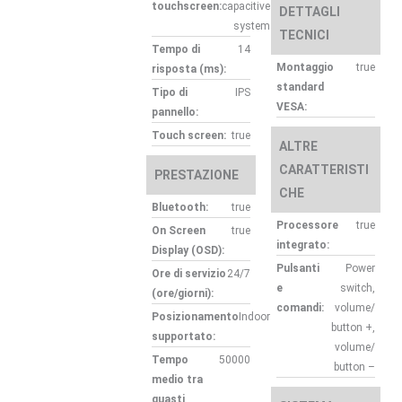
touchscreen:
capacitive
DETTAGLI
system
TECNICI
Tempo di
14
Montaggio
true
risposta (ms):
standard
Tipo di
IPS
VESA:
pannello:
Touch screen:
true
ALTRE
CARATTERISTI
PRESTAZIONE
CHE
Bluetooth:
true
Processore
true
On Screen
true
integrato:
Display (OSD):
Pulsanti
Power
Ore di servizio
24/7
e
switch,
(ore/giorni):
comandi:
volume/
Posizionamento
Indoor
button +,
supportato:
volume/
Tempo
50000
button –
medio tra
guasti