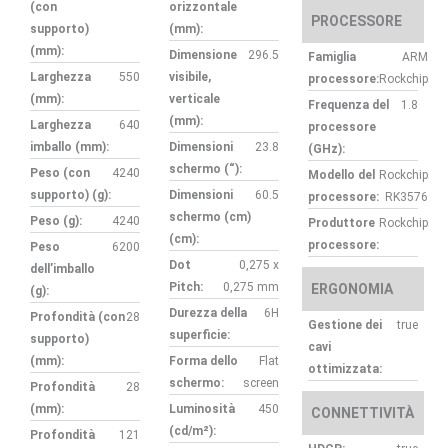
(con
orizzontale
PROCESSORE
supporto)
(mm):
(mm):
Dimensione
296.5
Famiglia
ARM
Larghezza
550
visibile,
processore:
Rockchip
(mm):
verticale
Frequenza del
1.8
(mm):
Larghezza
640
processore
imballo (mm):
Dimensioni
23.8
(GHz):
schermo (“):
Peso (con
4240
Modello del
Rockchip
supporto) (g):
Dimensioni
60.5
processore:
RK3576
schermo (cm)
Peso (g):
4240
Produttore
Rockchip
(cm):
processore:
Peso
6200
Dot
0,275 x
dell’imballo
Pitch:
0,275 mm
ERGONOMIA
(g):
Durezza della
6H
Profondità (con
28
Gestione dei
true
superficie:
supporto)
cavi
(mm):
Forma dello
Flat
ottimizzata:
schermo:
screen
Profondità
28
(mm):
Luminosità
450
CONNETTIVITÀ
(cd/m²):
Profondità
121