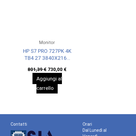
Monitor
HP S7 PRO 727PK 4K
TB4 27 3840X2160
3YWOFF
Il
Il
801,39
€
730,00
€
prezzo
prezzo
Aggiungi al
originale
attuale
era:
è:
carrello
801,39 €.
730,00 €.
Contatti
Orari
Dal Lunedì al