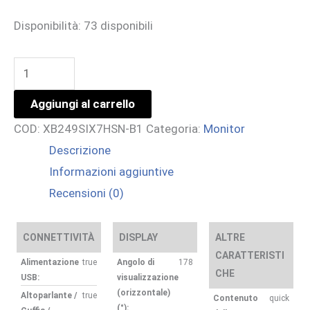
Disponibilità:
73 disponibili
24
IPS
Aggiungi al carrello
1920x1080,USB-
COD:
XB249SIX7HSN-B1
Categoria:
Monitor
C,HDMI,DP,MULTIMED
Descrizione
quantità
Informazioni aggiuntive
Recensioni (0)
CONNETTIVITÀ
DISPLAY
ALTRE
CARATTERISTI
Alimentazione
true
Angolo di
178
CHE
USB:
visualizzazione
(orizzontale)
Altoparlante /
true
Contenuto
quick
(°):