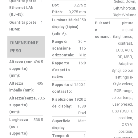
Quantità porte
1
Select, Down,
Dot
0,275 x
Ethernet LAN
Left/Shortcut,
Pitch:
0,275 mm
(RJ-45):
Right/Volume
Luminosità del
350
Quantità porte
1
Pulsanti
picture
display (tipica)
HDMI:
e
adjust
(cd/m²):
comandi:
(brightness,
Range di
30 –
DIMENSIONI E
contrast,
scansione
115
ECO, ACR,
PESO
orizzontale:
kHz
OD, MBR,
Altezza (con
496.5
Rapporto
16:9
Adaptive
supporto)
d’aspetto
Sync), colour
(mm):
nativo:
settings (i-
Altezza
405
Style colour,
Rapporto di
1500:1
imballo (mm):
RGB range,
contrasto:
colour temp.,
Altezza(senza
373.5
Risoluzione
1920 x
user preset),
supporto)
del display:
1080
OSD (OSD H.
(mm):
Pixel
position,
Larghezza
538.5
Superficie
Matt
OSD V.
(con
display:
position,
supporto)
Tempo di
1