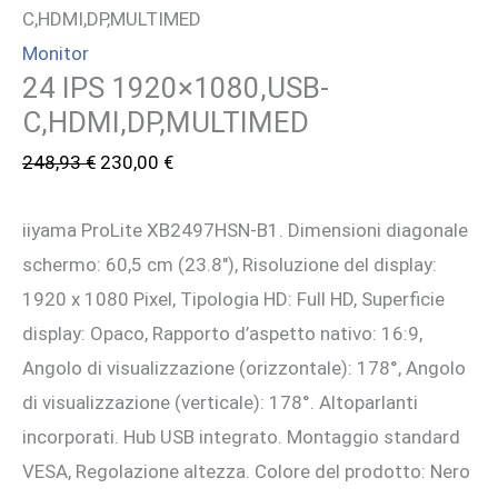
C,HDMI,DP,MULTIMED
Monitor
24 IPS 1920×1080,USB-
C,HDMI,DP,MULTIMED
Il
Il
248,93
€
230,00
€
prezzo
prezzo
iiyama ProLite XB2497HSN-B1. Dimensioni diagonale
originale
attuale
schermo: 60,5 cm (23.8″), Risoluzione del display:
era:
è:
1920 x 1080 Pixel, Tipologia HD: Full HD, Superficie
248,93 €.
230,00 €.
display: Opaco, Rapporto d’aspetto nativo: 16:9,
Angolo di visualizzazione (orizzontale): 178°, Angolo
di visualizzazione (verticale): 178°. Altoparlanti
incorporati. Hub USB integrato. Montaggio standard
VESA, Regolazione altezza. Colore del prodotto: Nero