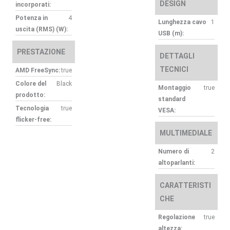
DESIGN
incorporati:
Potenza in
4
Lunghezza cavo
1
uscita (RMS) (W):
USB (m):
PRESTAZIONE
DETTAGLI
TECNICI
AMD FreeSync:
true
Colore del
Black
Montaggio
true
prodotto:
standard
Tecnologia
true
VESA:
flicker-free:
MULTIMEDIALE
Numero di
2
altoparlanti:
CARATTERISTI
CHE
Regolazione
true
altezza: