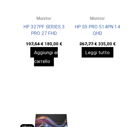
Monitor
Monitor
HP 327PF SERIES 3
HP S5 PRO 514PN 14
PRO 27 FHD
QHD
Il
Il
Il
Il
197,54
€
180,00
€
367,77
€
335,00
€
prezzo
prezzo
prezzo
prez
Aggiungi al
Leggi tutto
originale
attuale
originale
attua
era:
è:
era:
è:
carrello
197,54 €.
180,00 €.
367,77 €.
335,0