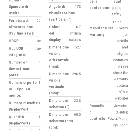
Cuffia /
della
start
Spinotto di
Angolo di
178
confezione:
guide,
uscita:
visualizzazione
safety
(verticale) (°):
Fornitura di
65
guide
alimentazione
Colori
16.7
Manufacturer
5 years
USB fino a (W):
del
million
warranty:
(for
display:
colours
HDCP:
true
details
Dimensione
527
and
Hub USB
true
visibile,
eligible
integrato:
orizzontale
countries
Number of
4
(mm):
please
downstream
check the
Dimensione
296.5
ports:
Warranty
visibile,
Numero di porte
1
section
verticale
USB tipo C a
of our
(mm):
monte:
website)
Dimensioni
23.8
Numero di uscite
1
Pannello
Joystick:
schermo (“):
DisplayPort:
di
(Centre)
Dimensioni
60.5
Quantità
1
controllo:
Power/Menu,
schermo (cm)
DisplayPorts:
Up/Signal
(cm):