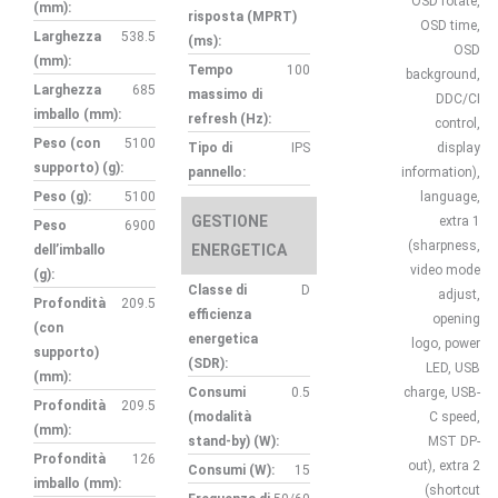
OSD rotate,
(mm):
risposta (MPRT)
OSD time,
Larghezza
538.5
(ms):
OSD
(mm):
Tempo
100
background,
Larghezza
685
massimo di
DDC/CI
imballo (mm):
refresh (Hz):
control,
Peso (con
5100
Tipo di
IPS
display
supporto) (g):
pannello:
information),
Peso (g):
5100
language,
GESTIONE
extra 1
Peso
6900
(sharpness,
ENERGETICA
dell’imballo
video mode
(g):
Classe di
D
adjust,
Profondità
209.5
efficienza
opening
(con
energetica
logo, power
supporto)
(SDR):
LED, USB
(mm):
Consumi
0.5
charge, USB-
Profondità
209.5
(modalità
C speed,
(mm):
stand-by) (W):
MST DP-
Profondità
126
out), extra 2
Consumi (W):
15
imballo (mm):
(shortcut