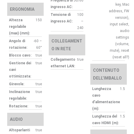
Frequenza di
50/60
key, Mac
ingresso AC:
ERGONOMIA
address, FW
Tensione di
100
version),
Altezza
150
ingresso AC:
–
input select,
regolabile
240
audio
(max) (mm):
settings
COLLEGAMENT
Angolo di
-60 –
(volume,
rotazione:
60°
O IN RETE
mute), reset
Blocco cavo:
true
(reset all?)
Collegamento
true
Gestione dei
true
ethernet LAN:
cavi
CONTENUTO
ottimizzata:
DELL’IMBALLO
Girevole:
true
Lunghezza
1.5
Inclinazione
true
cavo
regolabile:
d’alimentazione
Rotazione:
true
(m):
Lunghezza del
1.5
AUDIO
cavo HDMI (m):
Altoparlanti
true