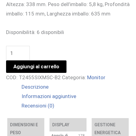
Altezza: 338 mm. Peso dell’imballo: 5,8 kg, Profondità
imballo: 115 mm, Larghezza imballo: 635 mm
Disponibilità:
6 disponibili
24
IPS
Aggiungi al carrello
Optical
COD:
T2455SIXMSC-B2
Categoria:
Monitor
Bonded
Descrizione
PCAP
Informazioni aggiuntive
10P
Recensioni (0)
Touch,
1920x1080
quantità
DIMENSIONI E
DISPLAY
GESTIONE
PESO
ENERGETICA
Angolo di
178