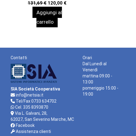
Il
Il
131,69
€
120,00
€
prezzo
prezzo
Aggiungi al
originale
attuale
era:
è:
carrello
131,69 €.
120,00 €.
Contatti
Orari
Dal Lunedì al
Venerdì
mattina 09:00 -
13:00
pomeriggio 15:00 -
SIA Società Cooperativa
19:00
info@netsia.it
Tel/Fax 0733 634702
Cel. 335 8393870
Via L. Galvani, 28,
62027, San Severino Marche, MC
Facebook
Assistenza clienti