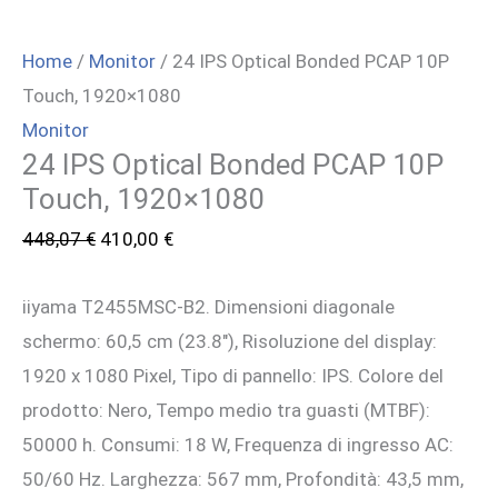
Home
/
Monitor
/ 24 IPS Optical Bonded PCAP 10P
Touch, 1920×1080
Monitor
24 IPS Optical Bonded PCAP 10P
Touch, 1920×1080
Il
Il
448,07
€
410,00
€
prezzo
prezzo
iiyama T2455MSC-B2. Dimensioni diagonale
originale
attuale
schermo: 60,5 cm (23.8″), Risoluzione del display:
era:
è:
1920 x 1080 Pixel, Tipo di pannello: IPS. Colore del
448,07 €.
410,00 €.
prodotto: Nero, Tempo medio tra guasti (MTBF):
50000 h. Consumi: 18 W, Frequenza di ingresso AC:
50/60 Hz. Larghezza: 567 mm, Profondità: 43,5 mm,