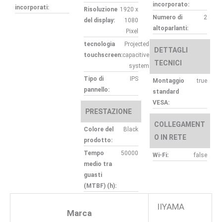
incorporato:
incorporati:
Risoluzione
1920 x
Numero di
2
del display:
1080
altoparlanti:
Pixel
tecnologia
Projected
DETTAGLI
touchscreen:
capacitive
TECNICI
system
Tipo di
IPS
Montaggio
true
pannello:
standard
VESA:
PRESTAZIONE
COLLEGAMENT
Colore del
Black
O IN RETE
prodotto:
Tempo
50000
Wi-Fi:
false
medio tra
guasti
(MTBF) (h):
IIYAMA
Marca