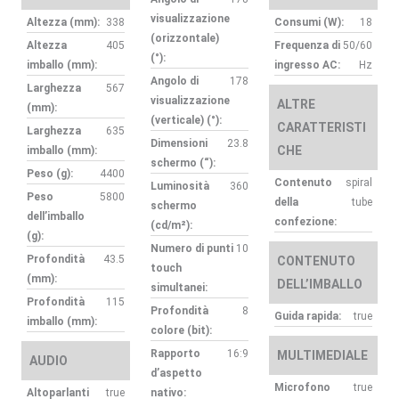
visualizzazione
Altezza (mm):
338
Consumi (W):
18
(orizzontale)
Altezza
405
Frequenza di
50/60
(°):
imballo (mm):
ingresso AC:
Hz
Angolo di
178
Larghezza
567
visualizzazione
ALTRE
(mm):
(verticale) (°):
CARATTERISTI
Larghezza
635
Dimensioni
23.8
CHE
imballo (mm):
schermo (“):
Peso (g):
4400
Contenuto
spiral
Luminosità
360
Peso
5800
della
tube
schermo
dell’imballo
confezione:
(cd/m²):
(g):
Numero di punti
10
Profondità
43.5
CONTENUTO
touch
(mm):
DELL’IMBALLO
simultanei:
Profondità
115
Profondità
8
Guida rapida:
true
imballo (mm):
colore (bit):
Rapporto
16:9
MULTIMEDIALE
AUDIO
d’aspetto
Microfono
true
Altoparlanti
true
nativo: