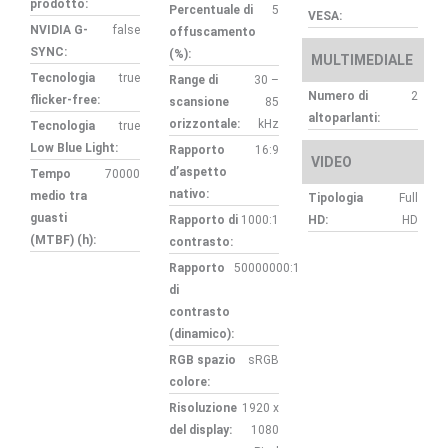
prodotto:
Percentuale di
5
VESA:
NVIDIA G-
false
offuscamento
SYNC:
(%):
MULTIMEDIALE
Tecnologia
true
Range di
30 –
Numero di
2
flicker-free:
scansione
85
altoparlanti:
orizzontale:
kHz
Tecnologia
true
Low Blue Light:
Rapporto
16:9
VIDEO
d’aspetto
Tempo
70000
nativo:
medio tra
Tipologia
Full
guasti
Rapporto di
1000:1
HD:
HD
(MTBF) (h):
contrasto:
Rapporto
50000000:1
di
contrasto
(dinamico):
RGB spazio
sRGB
colore:
Risoluzione
1920 x
del display:
1080