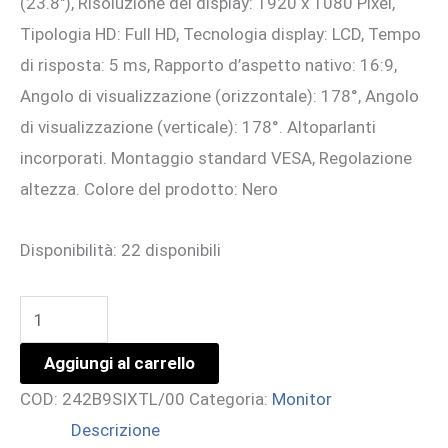
(23.8″), Risoluzione del display: 1920 x 1080 Pixel,
era:
è:
Tipologia HD: Full HD, Tecnologia display: LCD, Tempo
489,90 €.
390,00 €.
di risposta: 5 ms, Rapporto d’aspetto nativo: 16:9,
Angolo di visualizzazione (orizzontale): 178°, Angolo
di visualizzazione (verticale): 178°. Altoparlanti
incorporati. Montaggio standard VESA, Regolazione
altezza. Colore del prodotto: Nero
Disponibilità:
22 disponibili
24
TOUCH
Aggiungi al carrello
CAPACITATIVO
COD:
242B9SIXTL/00
Categoria:
Monitor
VGA
Descrizione
DVI