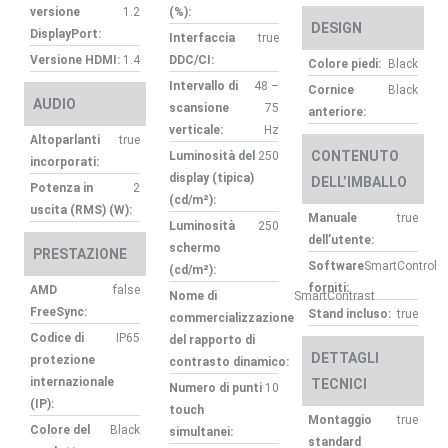
versione
1.2
(%):
DESIGN
DisplayPort:
Interfaccia
true
Versione HDMI:
1.4
DDC/CI:
Colore piedi:
Black
Intervallo di
48 –
Cornice
Black
AUDIO
scansione
75
anteriore:
verticale:
Hz
Altoparlanti
true
CONTENUTO
Luminosità del
250
incorporati:
display (tipica)
DELL’IMBALLO
Potenza in
2
(cd/m²):
uscita (RMS) (W):
Manuale
true
Luminosità
250
dell’utente:
schermo
PRESTAZIONE
Software
SmartControl
(cd/m²):
forniti:
AMD
false
Nome di
SmartContrast
FreeSync:
Stand incluso:
true
commercializzazione
Codice di
IP65
del rapporto di
DETTAGLI
protezione
contrasto dinamico:
internazionale
TECNICI
Numero di punti
10
(IP):
touch
Montaggio
true
Colore del
Black
simultanei:
standard