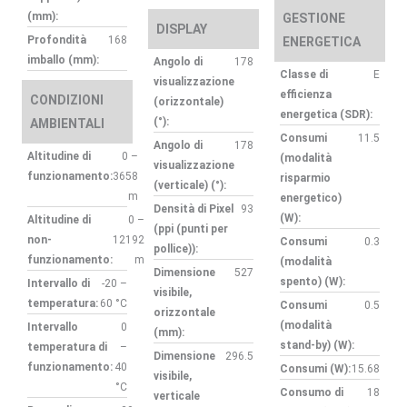
(mm):
GESTIONE
DISPLAY
Profondità
168
ENERGETICA
imballo (mm):
Angolo di
178
Classe di
E
visualizzazione
efficienza
CONDIZIONI
(orizzontale)
energetica (SDR):
(°):
AMBIENTALI
Consumi
11.5
Angolo di
178
Altitudine di
0 –
(modalità
visualizzazione
funzionamento:
3658
risparmio
(verticale) (°):
m
energetico)
Densità di Pixel
93
(W):
Altitudine di
0 –
(ppi (punti per
non-
12192
Consumi
0.3
pollice)):
funzionamento:
m
(modalità
Dimensione
527
spento) (W):
Intervallo di
-20 –
visibile,
temperatura:
60 °C
Consumi
0.5
orizzontale
(modalità
Intervallo
0
(mm):
stand-by) (W):
temperatura di
–
Dimensione
296.5
funzionamento:
40
Consumi (W):
15.68
visibile,
°C
Consumo di
18
verticale