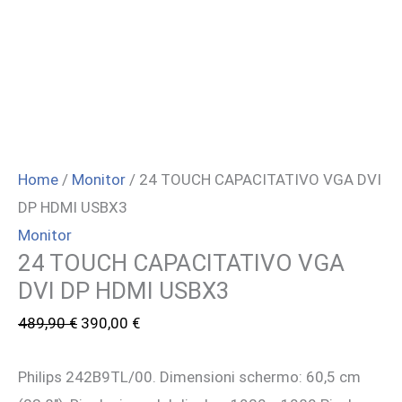
Home
/
Monitor
/ 24 TOUCH CAPACITATIVO VGA DVI
DP HDMI USBX3
Monitor
24 TOUCH CAPACITATIVO VGA
DVI DP HDMI USBX3
Il
Il
489,90
€
390,00
€
prezzo
prezzo
Philips 242B9TL/00. Dimensioni schermo: 60,5 cm
originale
attuale