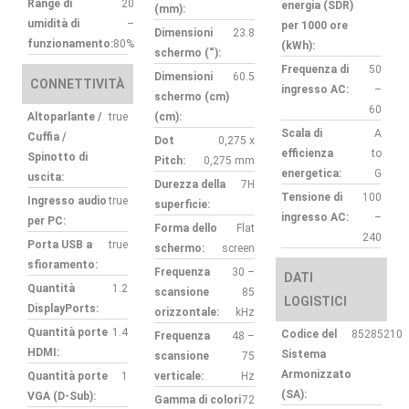
Range di
20
energia (SDR)
(mm):
umidità di
–
per 1000 ore
Dimensioni
23.8
funzionamento:
80%
(kWh):
schermo (“):
Frequenza di
50
Dimensioni
60.5
CONNETTIVITÀ
ingresso AC:
–
schermo (cm)
60
Altoparlante /
true
(cm):
Scala di
A
Cuffia /
Dot
0,275 x
efficienza
to
Spinotto di
Pitch:
0,275 mm
energetica:
G
uscita:
Durezza della
7H
Tensione di
100
Ingresso audio
true
superficie:
ingresso AC:
–
per PC:
Forma dello
Flat
240
Porta USB a
true
schermo:
screen
sfioramento:
Frequenza
30 –
DATI
Quantità
1.2
scansione
85
LOGISTICI
DisplayPorts:
orizzontale:
kHz
Quantità porte
1.4
Codice del
85285210
Frequenza
48 –
HDMI:
Sistema
scansione
75
Armonizzato
Quantità porte
1
verticale:
Hz
(SA):
VGA (D-Sub):
Gamma di colori
72