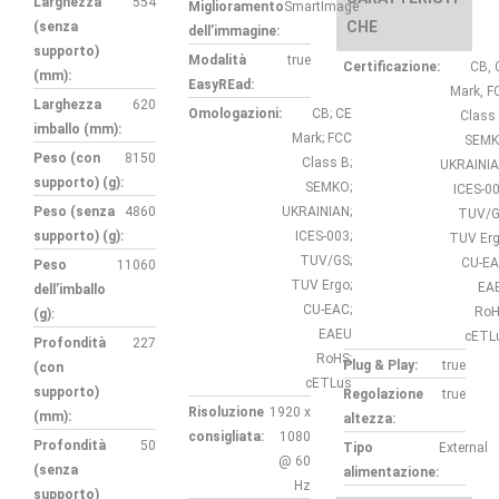
Larghezza
554
Miglioramento
SmartImage
CHE
(senza
dell’immagine:
supporto)
Modalità
true
Certificazione:
CB, 
(mm):
EasyREad:
Mark, F
Larghezza
620
Omologazioni:
CB; CE
Class 
imballo (mm):
Mark; FCC
SEMK
Peso (con
8150
Class B;
UKRAINIA
supporto) (g):
SEMKO;
ICES-00
Peso (senza
4860
UKRAINIAN;
TUV/G
supporto) (g):
ICES-003;
TUV Erg
TUV/GS;
CU-EA
Peso
11060
TUV Ergo;
EA
dell’imballo
CU-EAC;
RoH
(g):
EAEU
cETL
Profondità
227
RoHS;
Plug & Play:
true
(con
cETLus
supporto)
Regolazione
true
Risoluzione
1920 x
(mm):
altezza:
consigliata:
1080
Profondità
50
Tipo
External
@ 60
(senza
alimentazione:
Hz
supporto)