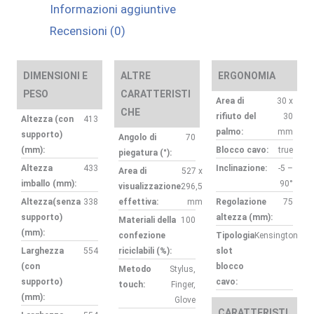
Informazioni aggiuntive
DP
Recensioni (0)
HDMI
USBX3
quantità
DIMENSIONI E
ALTRE
ERGONOMIA
PESO
CARATTERISTI
Area di
30 x
CHE
rifiuto del
30
Altezza (con
413
palmo:
mm
supporto)
Angolo di
70
(mm):
Blocco cavo:
true
piegatura (°):
Altezza
433
Inclinazione:
-5 –
Area di
527 x
imballo (mm):
90°
visualizzazione
296,5
Altezza(senza
338
effettiva:
mm
Regolazione
75
supporto)
altezza (mm):
Materiali della
100
(mm):
confezione
Tipologia
Kensington
Larghezza
554
riciclabili (%):
slot
(con
blocco
Metodo
Stylus,
supporto)
cavo:
touch:
Finger,
(mm):
Glove
CARATTERISTI