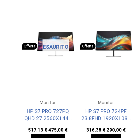
ESAURITO
Offerta
Offerta
Monitor
Monitor
HP S7 PRO 727PQ
HP S7 PRO 724PF
QHD 27 2560X1440
23.8FHD 1920X1080
3YW OFFSITE
3YWOFF
Il
Il
Il
Il
517,13
€
475,00
€
316,38
€
290,00
€
prezzo
prezzo
prezzo
prez