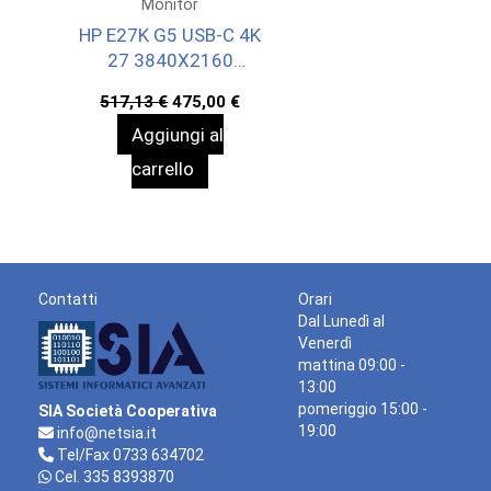
Monitor
HP E27K G5 USB-C 4K
27 3840X2160
3YWOFF
Il
Il
517,13
€
475,00
€
prezzo
prezzo
Aggiungi al
originale
attuale
era:
è:
carrello
517,13 €.
475,00 €.
Contatti
Orari
Dal Lunedì al
Venerdì
mattina 09:00 -
13:00
pomeriggio 15:00 -
SIA Società Cooperativa
19:00
info@netsia.it
Tel/Fax 0733 634702
Cel. 335 8393870