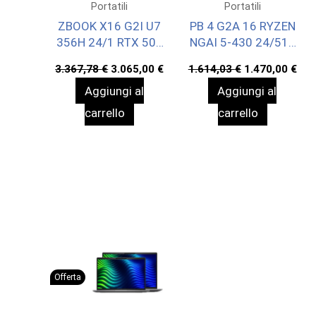
Portatili
Portatili
ZBOOK X16 G2I U7
PB 4 G2A 16 RYZEN
356H 24/1 RTX 500
NGAI 5-430 24/512
W11P 3YOFF
WIN11P 3YOFF
Il
Il
Il
Il
3.367,78
€
3.065,00
€
1.614,03
€
1.470,00
€
prezzo
prezzo
prezzo
pre
Aggiungi al
Aggiungi al
originale
attuale
originale
att
era:
è:
era:
è:
carrello
carrello
3.367,78 €.
3.065,00 €.
1.614,03 €.
1.4
Offerta