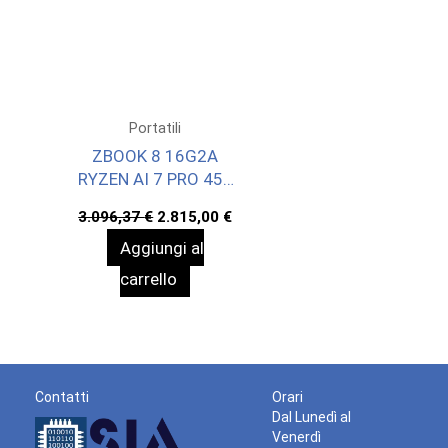
Portatili
ZBOOK 8 16G2A
RYZEN AI 7 PRO 450
32/1 W11P 3YOFF
Il
Il
3.096,37
€
2.815,00
€
prezzo
prezzo
Aggiungi al
originale
attuale
era:
è:
carrello
3.096,37 €.
2.815,00 €.
Contatti
Orari
Dal Lunedì al
Venerdì