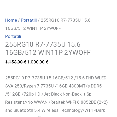
Home
/
Portatili
/ 255RG10 R7-7735U 15.6
16GB/512 WIN11P 2YWOFF
Portatili
255RG10 R7-7735U 15.6
16GB/512 WIN11P 2YWOFF
Il
Il
1.158,00
€
1.000,00
€
prezzo
prezzo
255RG10 R7-7735U 15 16GB/512 /15.6 FHD WLED
originale
attuale
SVA 250/Ryzen 7 7735U /16GB 4800MT/s DDR5
era:
è:
/512GB /720p HD /Jet Black Non-Backlit Spill
1.158,00 €.
1.000,00 €.
Resistant//No WWAN /Realtek Wi-Fi 6 8852BE (2×2)
and Bluetooth 5.4 Wireless Technology/W11PDark