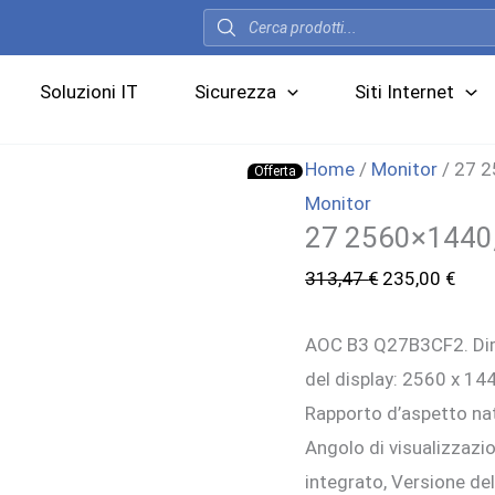
Products
search
Soluzioni IT
Sicurezza
Siti Internet
Home
/
Monitor
/ 27 2
Offerta
Monitor
27 2560×1440,
Il
Il
313,47
€
235,00
€
prezzo
prez
AOC B3 Q27B3CF2. Dime
originale
attu
del display: 2560 x 14
era:
è:
Rapporto d’aspetto nati
313,47 €.
235,
Angolo di visualizzazio
integrato, Versione de