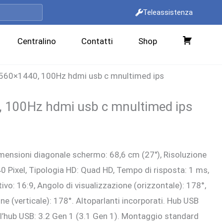
Teleassistenza
Centralino
Contatti
Shop
C
a
560×1440, 100Hz hdmi usb c mnultimed ips
r
r
 100Hz hdmi usb c mnultimed ips
e
l
zo
l
nsioni diagonale schermo: 68,6 cm (27″), Risoluzione
ale
o
40 Pixel, Tipologia HD: Quad HD, Tempo di risposta: 1 ms,
vo: 16:9, Angolo di visualizzazione (orizzontale): 178°,
00 €.
ne (verticale): 178°. Altoparlanti incorporati. Hub USB
ll’hub USB: 3.2 Gen 1 (3.1 Gen 1). Montaggio standard