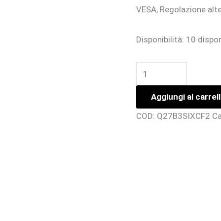
VESA, Regolazione alte
Disponibilità:
10 dispon
27
2560x1440,
Aggiungi al carrel
100Hz
hdmi
COD:
Q27B3SIXCF2
Ca
usb
c
mnultimed
ips
quantità