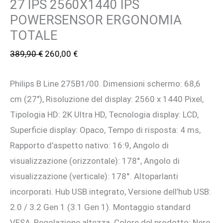
27 IPS 2560X1440 IPS
POWERSENSOR ERGONOMIA
TOTALE
Il
Il
389,90
€
260,00
€
prezzo
prezzo
Philips B Line 275B1/00. Dimensioni schermo: 68,6
originale
attuale
cm (27″), Risoluzione del display: 2560 x 1440 Pixel,
era:
è:
Tipologia HD: 2K Ultra HD, Tecnologia display: LCD,
389,90 €.
260,00 €.
Superficie display: Opaco, Tempo di risposta: 4 ms,
Rapporto d’aspetto nativo: 16:9, Angolo di
visualizzazione (orizzontale): 178°, Angolo di
visualizzazione (verticale): 178°. Altoparlanti
incorporati. Hub USB integrato, Versione dell’hub USB:
2.0 / 3.2 Gen 1 (3.1 Gen 1). Montaggio standard
VESA, Regolazione altezza. Colore del prodotto: Nero