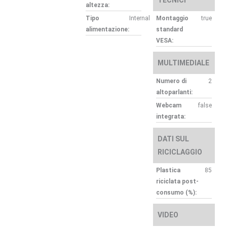
altezza:
Tipo
Internal
Montaggio
true
alimentazione:
standard
VESA:
MULTIMEDIALE
Numero di
2
altoparlanti:
Webcam
false
integrata:
DATI SUL
RICICLAGGIO
Plastica
85
riciclata post-
consumo (%):
VIDEO