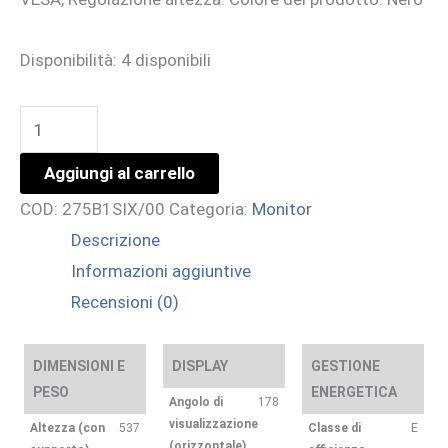
Disponibilità:
4 disponibili
27
IPS
Aggiungi al carrello
2560X1440
COD:
275B1SIX/00
Categoria:
Monitor
IPS
Descrizione
POWERSENSOR
Informazioni aggiuntive
ERGONOMIA
Recensioni (0)
TOTALE
quantità
DIMENSIONI E
DISPLAY
GESTIONE
PESO
ENERGETICA
Angolo di
178
visualizzazione
Altezza (con
537
Classe di
E
(orizzontale)