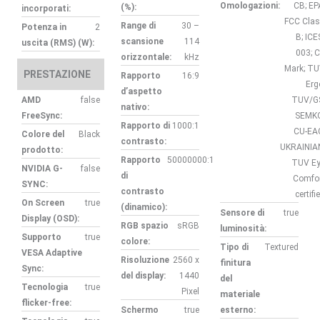
Omologazioni:
CB; EP
(%):
incorporati:
FCC Cla
Range di
30 –
Potenza in
2
B; ICE
scansione
114
uscita (RMS) (W):
003; 
orizzontale:
kHz
Mark; T
PRESTAZIONE
Rapporto
16:9
Erg
d’aspetto
AMD
false
TUV/G
nativo:
FreeSync:
SEMKO
Rapporto di
1000:1
CU-EA
Colore del
Black
contrasto:
UKRAINIA
prodotto:
Rapporto
50000000:1
TUV E
NVIDIA G-
false
di
Comfo
SYNC:
contrasto
certifi
On Screen
true
(dinamico):
Sensore di
true
Display (OSD):
RGB spazio
sRGB
luminosità:
Supporto
true
colore:
Tipo di
Textured
VESA Adaptive
Risoluzione
2560 x
finitura
Sync:
del display:
1440
del
Tecnologia
true
Pixel
materiale
flicker-free:
Schermo
true
esterno: