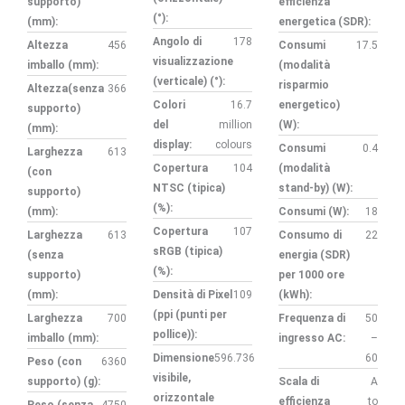
supporto)
efficienza
(°):
(mm):
energetica (SDR):
Angolo di
178
Altezza
456
Consumi
17.5
visualizzazione
imballo (mm):
(modalità
(verticale) (°):
risparmio
Altezza(senza
366
Colori
16.7
energetico)
supporto)
del
million
(W):
(mm):
display:
colours
Consumi
0.4
Larghezza
613
Copertura
104
(modalità
(con
NTSC (tipica)
stand-by) (W):
supporto)
(%):
(mm):
Consumi (W):
18
Copertura
107
Larghezza
613
Consumo di
22
sRGB (tipica)
(senza
energia (SDR)
(%):
supporto)
per 1000 ore
(mm):
Densità di Pixel
109
(kWh):
(ppi (punti per
Larghezza
700
Frequenza di
50
pollice)):
imballo (mm):
ingresso AC:
–
Dimensione
596.736
60
Peso (con
6360
visibile,
supporto) (g):
Scala di
A
orizzontale
efficienza
to
Peso (senza
4750