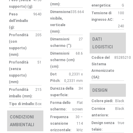
(mm):
energetica:
G
supporto) (g):
Dimensione
335.664
Tensione di
100
Peso
9640
visibile,
ingresso AC:
–
dell’imballo
verticale
240
(g):
(mm):
Profondità
205
DATI
Dimensioni
27
(con
schermo (“):
LOGISTICI
supporto)
Dimensioni
68.6
(mm):
Codice del
85285210
schermo (cm)
Profondità
51
Sistema
(cm):
(senza
Armonizzato
Dot
0,2331 x
supporto)
(SA):
Pitch:
0,2331 mm
(mm):
Durezza della
3H
Profondità
215
DESIGN
superficie:
imballo (mm):
Colore piedi:
Black
Forma dello
Flat
Tipo di imballo:
Box
Cornice
Black
schermo:
screen
anteriore:
CONDIZIONI
Frequenza
30 –
Design senza
true
scansione
114
AMBIENTALI
telaio:
orizzontale:
kHz