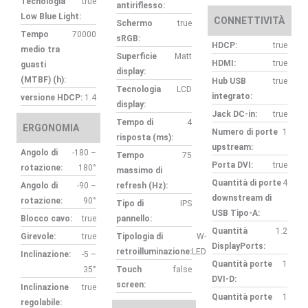
Tecnologia
true
antiriflesso:
Low Blue Light:
CONNETTIVITÀ
Schermo
true
Tempo
70000
sRGB:
HDCP:
true
medio tra
Superficie
Matt
HDMI:
true
guasti
display:
(MTBF) (h):
Hub USB
true
Tecnologia
LCD
integrato:
versione HDCP:
1.4
display:
Jack DC-in:
true
Tempo di
4
ERGONOMIA
Numero di porte
1
risposta (ms):
upstream:
Angolo di
-180 –
Tempo
75
Porta DVI:
true
rotazione:
180°
massimo di
Quantità di porte
4
Angolo di
-90 –
refresh (Hz):
downstream di
rotazione:
90°
Tipo di
IPS
USB Tipo-A:
Blocco cavo:
true
pannello:
Quantità
1.2
Girevole:
true
Tipologia di
W-
DisplayPorts:
retroilluminazione:
LED
Inclinazione:
-5 –
Quantità porte
1
35°
Touch
false
DVI-D:
screen:
Inclinazione
true
Quantità porte
1
regolabile: