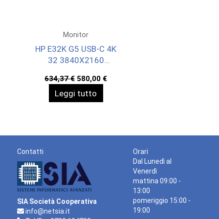
Monitor
HP E32K G5 USB-C 4K
32 3840X2160
3YWOFF
Il
Il
634,37
€
580,00
€
prezzo
prezzo
Leggi tutto
originale
attuale
era:
è:
634,37 €.
580,00 €.
Contatti
Orari
Dal Lunedì al
Venerdì
mattina 09:00 -
13:00
pomeriggio 15:00 -
SIA Società Cooperativa
19:00
info@netsia.it