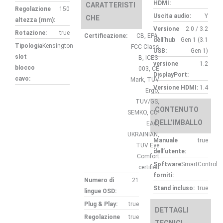
HDMI:
CARATTERISTI
Regolazione
150
Uscita audio:
Y
CHE
altezza (mm):
Versione
2.0 / 3.2
Rotazione:
true
Certificazione:
CB, EPA,
dell’hub
Gen 1 (3.1
Tipologia
Kensington
FCC Class
USB:
Gen 1)
slot
B, ICES-
versione
1.2
blocco
003, CE
DisplayPort:
cavo:
Mark, TUV
Versione HDMI:
1.4
Ergo,
TUV/GS,
CONTENUTO
SEMKO, CU-
DELL’IMBALLO
EAC,
UKRAINIAN,
Manuale
true
TUV Eye
dell’utente:
Comfort
Software
SmartControl
certified
forniti:
Numero di
21
Stand incluso:
true
lingue OSD:
Plug & Play:
true
DETTAGLI
Regolazione
true
TECNICI