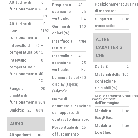
Altitudine di
0 –
Posizionamento
Busine
Frequenza
48 –
funzionamento:
3658
di mercato:
scansione
75
m
verticale:
Hz
Supporto
true
Altitudine di
0 –
staccabile:
Gamma di
110
non-
12192
colori (%):
funzionamento:
m
ALTRE
Interfaccia
true
Intervallo di
-20 –
CARATTERISTI
DDC/CI:
temperatura:
60 °C
CHE
Intervallo di
48 –
Intervallo
0
scansione
75
Delta E:
2
temperatura di
–
verticale:
Hz
funzionamento:
40
Materiali della
100
Luminosità del
350
°C
confezione
display (tipica)
riciclabili (%):
Range di
20
(cd/m²):
umidità di
–
Miglioramento
SmartIma
Nome di
SmartContrast
funzionamento:
80%
dell’immagine:
commercializzazione
Umidità:
20 – 80%
Modalità
true
del rapporto di
EasyREad:
contrasto dinamico:
AUDIO
Modalità
true
Percentuale di
25
LowBlue:
offuscamento
Altoparlanti
true