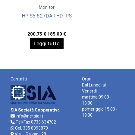
Monitor
HP S5 527DA FHD IPS
Il
Il
200,75
€
185,00
€
prezzo
prezzo
Leggi tutto
originale
attuale
era:
è:
200,75 €.
185,00 €.
Contatti
Orari
Dal Lunedì al
Venerdì
mattina 09:00 -
13:00
pomeriggio 15:00 -
SIA Società Cooperativa
19:00
info@netsia.it
Tel/Fax 0733 634702
Cel. 335 8393870
Via L. Galvani, 28,