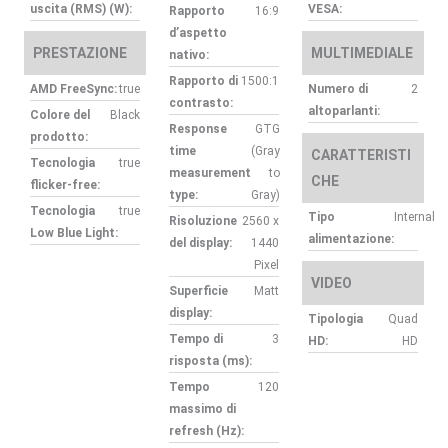
uscita (RMS) (W):
VESA:
Rapporto
16:9
d’aspetto
PRESTAZIONE
MULTIMEDIALE
nativo:
Rapporto di
1500:1
AMD FreeSync:
true
Numero di
2
contrasto:
altoparlanti:
Colore del
Black
Response
GTG
prodotto:
time
(Gray
CARATTERISTI
Tecnologia
true
measurement
to
CHE
flicker-free:
type:
Gray)
Tecnologia
true
Tipo
Internal
Risoluzione
2560 x
Low Blue Light:
alimentazione:
del display:
1440
Pixel
VIDEO
Superficie
Matt
display:
Tipologia
Quad
Tempo di
3
HD:
HD
risposta (ms):
Tempo
120
massimo di
refresh (Hz):