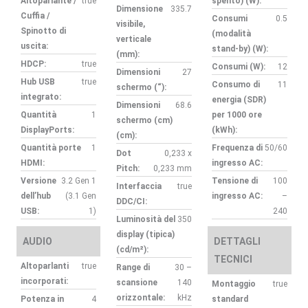
Altoparlante /
true
spento) (W):
Dimensione
335.7
Cuffia /
Consumi
0.5
visibile,
Spinotto di
(modalità
verticale
uscita:
stand-by) (W):
(mm):
HDCP:
true
Consumi (W):
12
Dimensioni
27
Hub USB
true
Consumo di
11
schermo (“):
integrato:
energia (SDR)
Dimensioni
68.6
Quantità
1
per 1000 ore
schermo (cm)
DisplayPorts:
(kWh):
(cm):
Quantità porte
1
Frequenza di
50/60
Dot
0,233 x
HDMI:
ingresso AC:
Pitch:
0,233 mm
Versione
3.2 Gen 1
Tensione di
100
Interfaccia
true
dell’hub
(3.1 Gen
ingresso AC:
–
DDC/CI:
USB:
1)
240
Luminosità del
350
display (tipica)
AUDIO
DETTAGLI
(cd/m²):
TECNICI
Altoparlanti
true
Range di
30 –
incorporati:
scansione
140
Montaggio
true
orizzontale:
kHz
Potenza in
4
standard