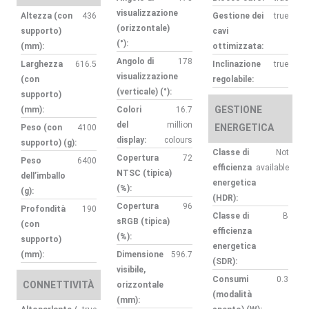
visualizzazione
Altezza (con
436
Gestione dei
true
(orizzontale)
supporto)
cavi
(°):
(mm):
ottimizzata:
Angolo di
178
Larghezza
616.5
Inclinazione
true
visualizzazione
(con
regolabile:
(verticale) (°):
supporto)
GESTIONE
(mm):
Colori
16.7
del
million
ENERGETICA
Peso (con
4100
display:
colours
supporto) (g):
Classe di
Not
Copertura
72
Peso
6400
efficienza
available
NTSC (tipica)
dell’imballo
energetica
(%):
(g):
(HDR):
Copertura
96
Profondità
190
Classe di
B
sRGB (tipica)
(con
efficienza
(%):
supporto)
energetica
(mm):
Dimensione
596.7
(SDR):
visibile,
Consumi
0.3
CONNETTIVITÀ
orizzontale
(modalità
(mm):