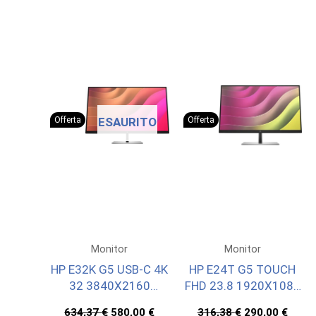
ESAURITO
Offerta
Offerta
Monitor
Monitor
HP E32K G5 USB-C 4K
HP E24T G5 TOUCH
32 3840X2160
FHD 23.8 1920X1080
3YWOFF
3YW OFFSITE
Il
Il
Il
Il
634,37
€
580,00
€
316,38
€
290,00
€