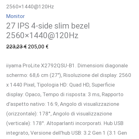
2560×1440@120Hz
Monitor
27 IPS 4-side slim bezel
2560×1440@120Hz
Il
Il
223,23
€
205,00
€
prezzo
prezzo
iiyama ProLite X2792QSU-B1. Dimensioni diagonale
originale
attuale
schermo: 68,6 cm (27″), Risoluzione del display: 2560
era:
è:
x 1440 Pixel, Tipologia HD: Quad HD, Superficie
223,23 €.
205,00 €.
display: Opaco, Tempo di risposta: 3 ms, Rapporto
d’aspetto nativo: 16:9, Angolo di visualizzazione
(orizzontale): 178°, Angolo di visualizzazione
(verticale): 178°. Altoparlanti incorporati. Hub USB
integrato, Versione dell’hub USB: 3.2 Gen 1 (3.1 Gen