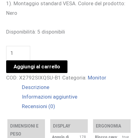
1). Montaggio standard VESA. Colore del prodotto:
Nero
Disponibilità:
5 disponibili
27
IPS
Aggiungi al carrello
4-
COD:
X2792SIXQSU-B1
Categoria:
Monitor
side
Descrizione
slim
Informazioni aggiuntive
bezel
Recensioni (0)
2560x1440@120Hz
quantità
DIMENSIONI E
DISPLAY
ERGONOMIA
PESO
Angolo di
178
Blocco cavo:
true