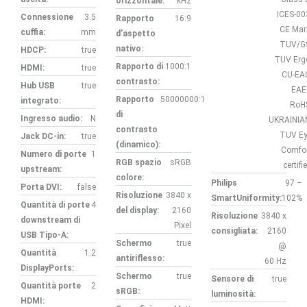
orizzontale:
kHz
ICES-00
Connessione
3.5
Rapporto
16:9
CE Mar
cuffia:
mm
d’aspetto
TUV/G
nativo:
HDCP:
true
TUV Erg
Rapporto di
1000:1
HDMI:
true
CU-EA
contrasto:
Hub USB
true
EAE
Rapporto
50000000:1
integrato:
RoH
di
Ingresso audio:
N
UKRAINIA
contrasto
TUV E
Jack DC-in:
true
(dinamico):
Comfo
Numero di porte
1
RGB spazio
sRGB
certifi
upstream:
colore:
Philips
97 –
Porta DVI:
false
Risoluzione
3840 x
SmartUniformity:
102%
Quantità di porte
4
del display:
2160
Risoluzione
3840 x
downstream di
Pixel
consigliata:
2160
USB Tipo-A:
Schermo
true
@
Quantità
1.2
antiriflesso:
60 Hz
DisplayPorts:
Schermo
true
Sensore di
true
Quantità porte
2
sRGB:
luminosità:
HDMI: