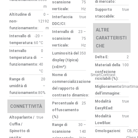
di mercato:
scansione
75
m
verticale:
Hz
Supporto
true
Altitudine di
0 –
staccabile:
Interfaccia
true
non-
12192
DDC/CI:
funzionamento:
m
ALTRE
Intervallo di
23 –
Intervallo di
-20 –
CARATTERISTI
scansione
75
temperatura:
60 °C
verticale:
Hz
CHE
Intervallo
0
Luminosità del
350
Delta E:
2
temperatura di
–
display (tipica)
funzionamento:
40
Materiali della
100
(cd/m²):
°C
confezione
Nome di
SmartContrast
riciclabili (%):
Range di
20
commercializzazione
umidità di
–
Miglioramento
SmartIma
del rapporto di
funzionamento:
80%
dell’immagine:
contrasto dinamico:
Modalità
true
Percentuale di
25
CONNETTIVITÀ
EasyREad:
offuscamento
Modalità
true
(%):
Altoparlante /
true
LowBlue:
Cuffia /
Range di
30 –
Spinotto di
Omologazioni:
CB; F
scansione
140
uscita:
Class 