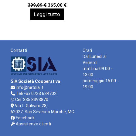
1920X1200 3YWOFF
Il
Il
399,89
€
365,00
€
prezzo
prezzo
Leggi tutto
originale
attuale
era:
è:
399,89 €.
365,00 €.
Contatti
Orari
Dal Lunedì al
Venerdì
mattina 09:00 -
13:00
pomeriggio 15:00 -
SIA Società Cooperativa
19:00
info@netsia.it
Tel/Fax 0733 634702
Cel. 335 8393870
Via L. Galvani, 28,
62027, San Severino Marche, MC
Facebook
Assistenza clienti