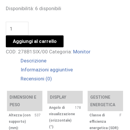
Disponibilità:
6 disponibili
27
IPS
Aggiungi al carrello
4K
COD:
278B1SIX/00
Categoria:
Monitor
ERGONOMIA
Descrizione
TOTALE
Informazioni aggiuntive
4MS
Recensioni (0)
350CD/M2
quantità
DIMENSIONI E
DISPLAY
GESTIONE
PESO
ENERGETICA
Angolo di
178
visualizzazione
Altezza (con
537
Classe di
F
(orizzontale)
supporto)
efficienza
(°):
(mm):
energetica (SDR):