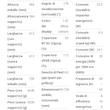
Angolo di
178
Altezza
456
Consumi
22.5
visualizzazione
imballo (mm):
(modalità
(verticale) (°):
risparmio
Altezza(senza
366
Colori
1.07
energetico)
supporto)
del
billion
(W):
(mm):
display:
colours
Consumi
0.3
Larghezza
613
Copertura
93
(modalità
(con
NTSC (tipica)
stand-by) (W):
supporto)
(%):
(mm):
Consumi (W):
24.1
Copertura
112
Larghezza
613
Consumo di
28
sRGB (tipica)
(senza
energia (SDR)
(%):
supporto)
per 1000 ore
(mm):
Densità di Pixel
163
(kWh):
(ppi (punti per
Larghezza
700
Frequenza di
50
pollice)):
imballo (mm):
ingresso AC:
–
Dimensione
596.736
60
Peso (con
6640
visibile,
supporto) (g):
Scala di
A
orizzontale
efficienza
to
Peso (senza
5030
(mm):
energetica:
G
supporto) (g):