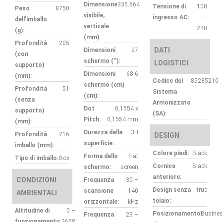
Dimensione
335.664
Tensione di
100
Peso
8750
visibile,
ingresso AC:
–
dell’imballo
verticale
240
(g):
(mm):
Profondità
205
DATI
Dimensioni
27
(con
schermo (“):
LOGISTICI
supporto)
Dimensioni
68.6
(mm):
Codice del
85285210
schermo (cm)
Profondità
51
Sistema
(cm):
(senza
Armonizzato
Dot
0,1554 x
supporto)
(SA):
Pitch:
0,1554 mm
(mm):
Durezza della
3H
Profondità
216
DESIGN
superficie:
imballo (mm):
Colore piedi:
Black
Forma dello
Flat
Tipo di imballo:
Box
Cornice
Black
schermo:
screen
anteriore:
CONDIZIONI
Frequenza
30 –
Design senza
true
scansione
140
AMBIENTALI
telaio:
orizzontale:
kHz
Altitudine di
0 –
Posizionamento
Busine
Frequenza
23 –
funzionamento:
3658