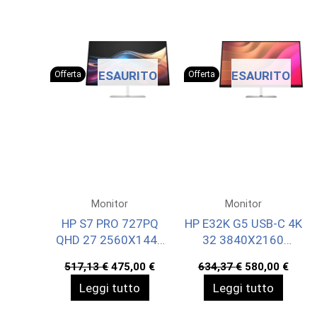
ESAURITO
ESAURITO
Offerta
Offerta
Monitor
Monitor
HP S7 PRO 727PQ
HP E32K G5 USB-C 4K
QHD 27 2560X1440
32 3840X2160
3YW OFFSITE
3YWOFF
Il
Il
Il
Il
517,13
€
475,00
€
634,37
€
580,00
€
prezzo
prezzo
prezzo
prez
Leggi tutto
Leggi tutto
originale
attuale
originale
attua
era:
è:
era:
è:
517,13 €.
475,00 €.
634,37 €.
580,0