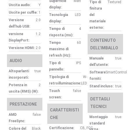
Superficie
Matt
Tipo di
Textured
Uscita audio:
Y
display:
finitura
Uscite per cuffie:
1
Tecnologia
LED
del
Versione
2.0
display:
materiale
dell’hub USB:
esterno:
Tempo di
4
versione
1.2
risposta (ms):
CONTENUTO
DisplayPort:
Tempo
60
DELL’IMBALLO
Versione HDMI:
2.0
massimo di
refresh (Hz):
Manuale
true
AUDIO
Tipo di
IPS
dell’utente:
pannello:
Altoparlanti
true
Software
SmartControl
Tipologia di
W-
incorporati:
forniti:
retroilluminazione:
LED
Potenza in
2
Stand incluso:
true
Touch
false
uscita (RMS) (W):
screen:
DETTAGLI
PRESTAZIONE
TECNICI
CARATTERISTI
AMD
false
Montaggio
true
CHE
FreeSync:
standard
Certificazione:
CB, FCC
Colore del
Black
VESA: