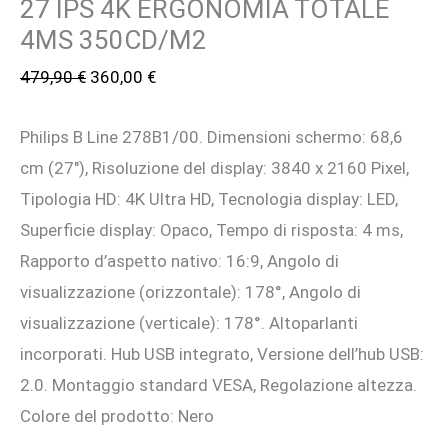
27 IPS 4K ERGONOMIA TOTALE
4MS 350CD/M2
Il
Il
479,90
€
360,00
€
prezzo
prezzo
Philips B Line 278B1/00. Dimensioni schermo: 68,6
originale
attuale
cm (27″), Risoluzione del display: 3840 x 2160 Pixel,
era:
è:
Tipologia HD: 4K Ultra HD, Tecnologia display: LED,
479,90 €.
360,00 €.
Superficie display: Opaco, Tempo di risposta: 4 ms,
Rapporto d’aspetto nativo: 16:9, Angolo di
visualizzazione (orizzontale): 178°, Angolo di
visualizzazione (verticale): 178°. Altoparlanti
incorporati. Hub USB integrato, Versione dell’hub USB:
2.0. Montaggio standard VESA, Regolazione altezza.
Colore del prodotto: Nero