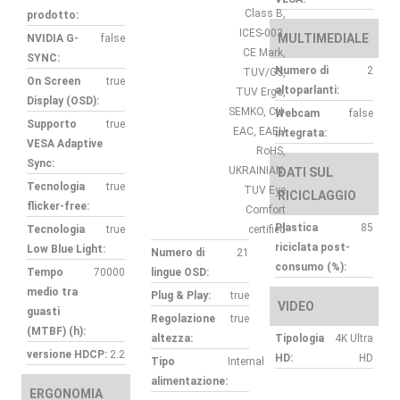
Class B,
prodotto:
ICES-003,
MULTIMEDIALE
NVIDIA G-
false
CE Mark,
SYNC:
Numero di
2
TUV/GS,
On Screen
true
altoparlanti:
TUV Ergo,
Display (OSD):
SEMKO, CU-
Webcam
false
Supporto
true
EAC, EAEU
integrata:
VESA Adaptive
RoHS,
Sync:
UKRAINIAN,
DATI SUL
Tecnologia
true
TUV Eye
RICICLAGGIO
flicker-free:
Comfort
Plastica
85
Tecnologia
true
certified
riciclata post-
Low Blue Light:
Numero di
21
consumo (%):
Tempo
70000
lingue OSD:
medio tra
Plug & Play:
true
VIDEO
guasti
Regolazione
true
(MTBF) (h):
altezza:
Tipologia
4K Ultra
versione HDCP:
2.2
HD:
HD
Tipo
Internal
alimentazione:
ERGONOMIA