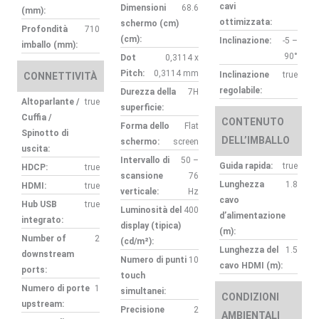
cavi
Dimensioni
68.6
(mm):
ottimizzata:
schermo (cm)
Profondità
710
(cm):
Inclinazione:
-5 –
imballo (mm):
90°
Dot
0,3114 x
Pitch:
0,3114 mm
Inclinazione
true
CONNETTIVITÀ
regolabile:
Durezza della
7H
Altoparlante /
true
superficie:
Cuffia /
CONTENUTO
Forma dello
Flat
Spinotto di
DELL’IMBALLO
schermo:
screen
uscita:
Intervallo di
50 –
Guida rapida:
true
HDCP:
true
scansione
76
Lunghezza
1.8
HDMI:
true
verticale:
Hz
cavo
Hub USB
true
Luminosità del
400
d’alimentazione
integrato:
display (tipica)
(m):
Number of
2
(cd/m²):
Lunghezza del
1.5
downstream
Numero di punti
10
cavo HDMI (m):
ports:
touch
Numero di porte
1
simultanei:
CONDIZIONI
upstream:
Precisione
2
AMBIENTALI