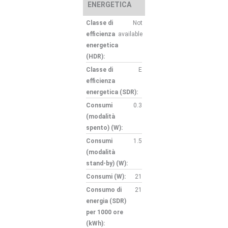
ENERGETICA
Classe di
Not
efficienza
available
energetica
(HDR):
Classe di
E
efficienza
energetica (SDR):
Consumi
0.3
(modalità
spento) (W):
Consumi
1.5
(modalità
stand-by) (W):
Consumi (W):
21
Consumo di
21
energia (SDR)
per 1000 ore
(kWh):