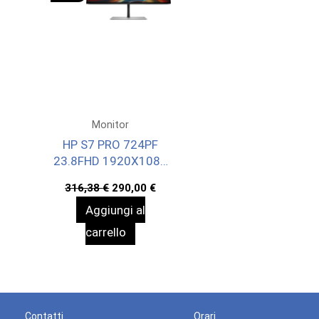
Monitor
HP S7 PRO 724PF
23.8FHD 1920X1080
3YWOFF
Il
Il
316,38
€
290,00
€
prezzo
prezzo
Aggiungi al
originale
attuale
era:
è:
carrello
316,38 €.
290,00 €.
Contatti
Orari