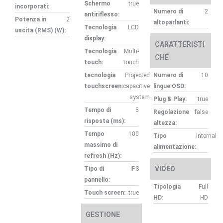
Schermo
true
incorporati:
Numero di
2
antiriflesso:
Potenza in
2
altoparlanti:
Tecnologia
LCD
uscita (RMS) (W):
display:
CARATTERISTI
Tecnologia
Multi-
CHE
touch:
touch
tecnologia
Projected
Numero di
10
touchscreen:
capacitive
lingue OSD:
system
Plug & Play:
true
Tempo di
5
Regolazione
false
risposta (ms):
altezza:
Tempo
100
Tipo
Internal
massimo di
alimentazione:
refresh (Hz):
VIDEO
Tipo di
IPS
pannello:
Tipologia
Full
Touch screen:
true
HD:
HD
GESTIONE