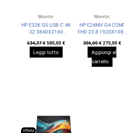
Monitor
Monitor
HP E32K G5 USB-C 4K
HP E24MV G4 CONF
32 3840X2160
FHD 23.8 1920X1080
3YWOFF
3YWOFF
Il
Il
Il
Il
634,37
€
580,00
€
306,00
€
275,00
€
prezzo
prezzo
prezzo
prez
Leggi tutto
Aggiungi al
originale
attuale
originale
attua
era:
è:
era:
è:
carrello
634,37 €.
580,00 €.
306,00 €.
275,0
Offerta