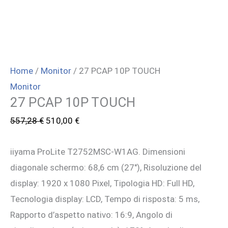
Home
/
Monitor
/ 27 PCAP 10P TOUCH
Monitor
27 PCAP 10P TOUCH
Il
Il
557,28
€
510,00
€
prezzo
prezzo
iiyama ProLite T2752MSC-W1AG. Dimensioni
originale
attuale
diagonale schermo: 68,6 cm (27″), Risoluzione del
era:
è:
display: 1920 x 1080 Pixel, Tipologia HD: Full HD,
557,28 €.
510,00 €.
Tecnologia display: LCD, Tempo di risposta: 5 ms,
Rapporto d’aspetto nativo: 16:9, Angolo di