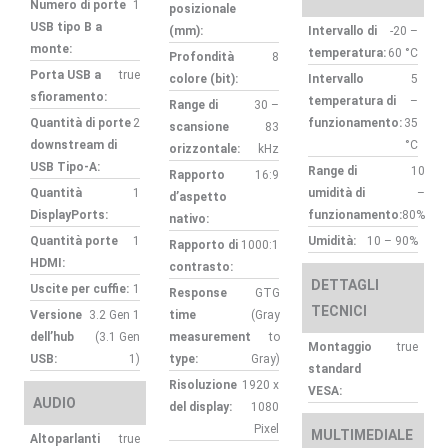
Numero di porte
1
posizionale
USB tipo B a
(mm):
Intervallo di
-20 –
monte:
temperatura:
60 °C
Profondità
8
Porta USB a
true
colore (bit):
Intervallo
5
sfioramento:
temperatura di
–
Range di
30 –
Quantità di porte
2
funzionamento:
35
scansione
83
downstream di
°C
orizzontale:
kHz
USB Tipo-A:
Range di
10
Rapporto
16:9
Quantità
1
umidità di
–
d’aspetto
DisplayPorts:
funzionamento:
80%
nativo:
Quantità porte
1
Umidità:
10 – 90%
Rapporto di
1000:1
HDMI:
contrasto:
DETTAGLI
Uscite per cuffie:
1
Response
GTG
TECNICI
Versione
3.2 Gen 1
time
(Gray
dell’hub
(3.1 Gen
measurement
to
Montaggio
true
USB:
1)
type:
Gray)
standard
Risoluzione
1920 x
VESA:
AUDIO
del display:
1080
Pixel
MULTIMEDIALE
Altoparlanti
true