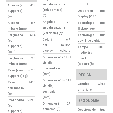
visualizzazione
prodotto:
Altezza (con
403
(orizzontale)
supporto)
On Screen
true
(°):
(mm):
Display (OSD):
Angolo di
178
Altezza
465
Tecnologia
true
visualizzazione
imballo (mm):
flicker-free:
(verticale) (°):
Larghezza
614
Tecnologia
true
Colori
16.7
(con
Low Blue Light:
del
million
supporto)
Tempo
50000
display:
colours
(mm):
medio tra
Dimensione
597.888
Larghezza
710
guasti
visibile,
imballo (mm):
(MTBF) (h):
orizzontale
Peso (con
6700
(mm):
DESIGN
supporto) (g):
Dimensione
336.312
Peso
8400
Cornice
White
visibile,
dell’imballo
anteriore:
verticale
(g):
(mm):
Profondità
239.5
ERGONOMIA
Dimensioni
27
(con
schermo (“):
Gestione dei
true
supporto)