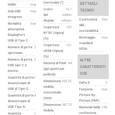
(verticale) (°):
DETTAGLI
HDMI:
true
Colori
16.7
TECNICI
Hub USB
true
del
million
integrato:
Conformità
true
display:
colours
Modalità
true
alla
Copertura
102
alternativa
sostenibilità:
NTSC (tipica)
DisplayPort
Montaggio
true
(%):
USB di Tipo C:
standard
Copertura
121
Numero di porte
2
VESA:
sRGB (tipica)
upstream:
(%):
Numero di porte
2
ALTRE
Densità di Pixel
94
USB tipo C a
CARATTERISTI
(ppi (punti per
monte:
CHE
pollice)):
Quantità di porte
1
Dimensione
926.22
Delta E:
2
downstream di
visibile,
USB di Tipo-C:
Funzione
true
orizzontale
Picture-by-
Quantità di porte
4
(mm):
Picture (PbP):
downstream di
Dimensione
387.72
USB Tipo-A:
Materiali della
100
visibile,
confezione
Quantità
1