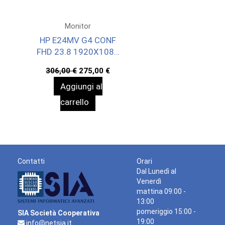
Monitor
HP E24MV G4 CONF
FHD 23.8 1920X1080
3YWOFF
Il
Il
306,00
€
275,00
€
prezzo
prezzo
Aggiungi al
originale
attuale
era:
è:
carrello
306,00 €.
275,00 €.
Contatti
Orari
Dal Lunedì al
Venerdì
mattina 09:00 -
13:00
pomeriggio 15:00 -
SIA Società Cooperativa
19:00
info@netsia.it