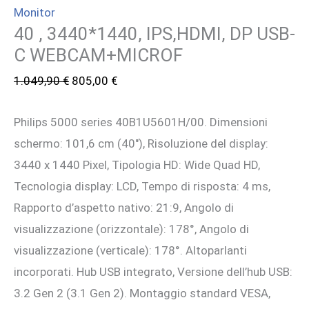
Monitor
40 , 3440*1440, IPS,HDMI, DP USB-
C WEBCAM+MICROF
Il
Il
1.049,90
€
805,00
€
prezzo
prezzo
Philips 5000 series 40B1U5601H/00. Dimensioni
originale
attuale
schermo: 101,6 cm (40″), Risoluzione del display:
era:
è:
3440 x 1440 Pixel, Tipologia HD: Wide Quad HD,
1.049,90 €.
805,00 €.
Tecnologia display: LCD, Tempo di risposta: 4 ms,
Rapporto d’aspetto nativo: 21:9, Angolo di
visualizzazione (orizzontale): 178°, Angolo di
visualizzazione (verticale): 178°. Altoparlanti
incorporati. Hub USB integrato, Versione dell’hub USB:
3.2 Gen 2 (3.1 Gen 2). Montaggio standard VESA,