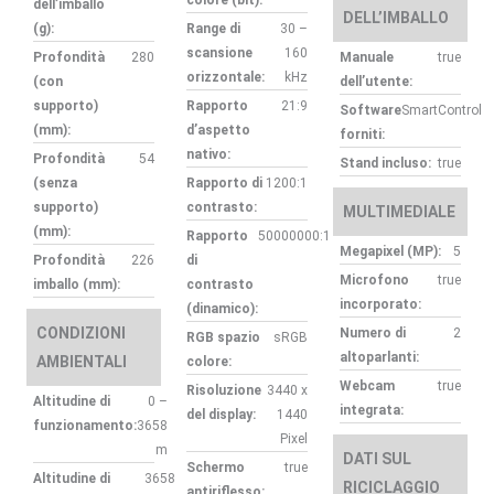
colore (bit):
dell’imballo
DELL’IMBALLO
(g):
Range di
30 –
scansione
160
Profondità
280
Manuale
true
orizzontale:
kHz
(con
dell’utente:
supporto)
Rapporto
21:9
Software
SmartControl
(mm):
d’aspetto
forniti:
nativo:
Profondità
54
Stand incluso:
true
(senza
Rapporto di
1200:1
supporto)
contrasto:
MULTIMEDIALE
(mm):
Rapporto
50000000:1
Megapixel (MP):
5
Profondità
226
di
Microfono
true
imballo (mm):
contrasto
incorporato:
(dinamico):
CONDIZIONI
Numero di
2
RGB spazio
sRGB
altoparlanti:
AMBIENTALI
colore:
Webcam
true
Risoluzione
3440 x
Altitudine di
0 –
integrata:
del display:
1440
funzionamento:
3658
Pixel
m
DATI SUL
Schermo
true
Altitudine di
3658
RICICLAGGIO
antiriflesso: