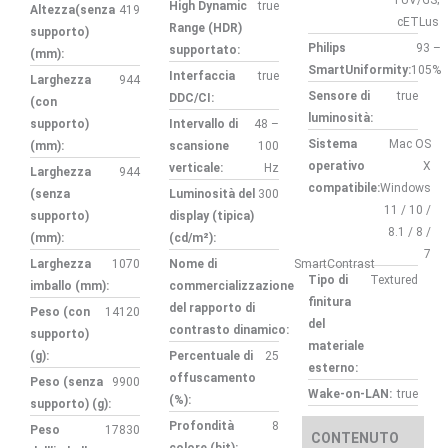
TUV/GS;
High Dynamic
true
Altezza(senza
419
cETLus
Range (HDR)
supporto)
Philips
93 –
supportato:
(mm):
SmartUniformity:
105%
Interfaccia
true
Larghezza
944
Sensore di
true
DDC/CI:
(con
luminosità:
supporto)
Intervallo di
48 –
Sistema
Mac OS
(mm):
scansione
100
operativo
X
verticale:
Hz
Larghezza
944
compatibile:
Windows
(senza
Luminosità del
300
11 / 10 /
supporto)
display (tipica)
8.1 / 8 /
(mm):
(cd/m²):
7
Larghezza
1070
Nome di
SmartContrast
Tipo di
Textured
imballo (mm):
commercializzazione
finitura
del rapporto di
Peso (con
14120
del
contrasto dinamico:
supporto)
materiale
(g):
Percentuale di
25
esterno:
offuscamento
Peso (senza
9900
Wake-on-LAN:
true
(%):
supporto) (g):
Profondità
8
Peso
17830
CONTENUTO