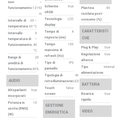
non-
–
Schermo
true
funzionamento:
12192
Plastica
85
sRGB:
m
riciclata post-
Tecnologia
LCD
consumo (%):
Intervallo di
-20 –
display:
temperatura:
60 °C
CARATTERISTI
Tempo di
4
Intervallo
0
risposta (ms):
CHE
temperatura di
–
Tempo
100
funzionamento:
40
Plug & Play:
true
massimo di
°C
Regolazione
true
refresh (Hz):
Range di
20
altezza:
Tipo di
IPS
umidità di
–
Tipo
Internal
pannello:
funzionamento:
80%
alimentazione:
Tipologia di
W-
AUDIO
retroilluminazione:
LED
BATTERIA
Touch
false
Altoparlanti
true
screen:
Ricarica
true
incorporati:
rapida:
Potenza in
10
GESTIONE
uscita (RMS)
VIDEO
ENERGETICA
(W):