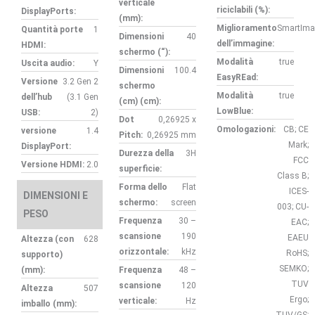
verticale
riciclabili (%):
DisplayPorts:
(mm):
Miglioramento
SmartIma
Quantità porte
1
Dimensioni
40
dell’immagine:
HDMI:
schermo (“):
Modalità
true
Uscita audio:
Y
Dimensioni
100.4
EasyREad:
Versione
3.2 Gen 2
schermo
Modalità
true
dell’hub
(3.1 Gen
(cm) (cm):
LowBlue:
USB:
2)
Dot
0,26925 x
Omologazioni:
CB; CE
versione
1.4
Pitch:
0,26925 mm
Mark;
DisplayPort:
Durezza della
3H
FCC
Versione HDMI:
2.0
superficie:
Class B;
Forma dello
Flat
ICES-
DIMENSIONI E
schermo:
screen
003; CU-
PESO
Frequenza
30 –
EAC;
scansione
190
EAEU
Altezza (con
628
orizzontale:
kHz
RoHS;
supporto)
SEMKO;
(mm):
Frequenza
48 –
TUV
scansione
120
Altezza
507
Ergo;
verticale:
Hz
imballo (mm):