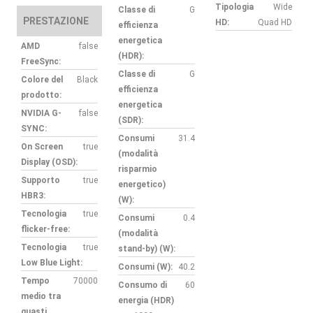
Tipologia
Wide
Classe di
G
PRESTAZIONE
HD:
Quad HD
efficienza
energetica
AMD
false
(HDR):
FreeSync:
Classe di
G
Colore del
Black
efficienza
prodotto:
energetica
NVIDIA G-
false
(SDR):
SYNC:
Consumi
31.4
On Screen
true
(modalità
Display (OSD):
risparmio
Supporto
true
energetico)
HBR3:
(W):
Tecnologia
true
Consumi
0.4
flicker-free:
(modalità
Tecnologia
true
stand-by) (W):
Low Blue Light:
Consumi (W):
40.2
Tempo
70000
Consumo di
60
medio tra
energia (HDR)
guasti