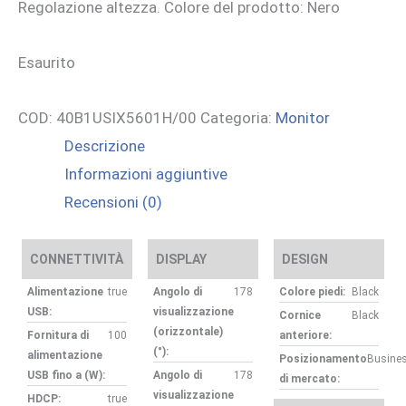
Regolazione altezza. Colore del prodotto: Nero
Esaurito
COD:
40B1USIX5601H/00
Categoria:
Monitor
Descrizione
Informazioni aggiuntive
Recensioni (0)
CONNETTIVITÀ
DISPLAY
DESIGN
Alimentazione
true
Angolo di
178
Colore piedi:
Black
USB:
visualizzazione
Cornice
Black
(orizzontale)
Fornitura di
100
anteriore:
(°):
alimentazione
Posizionamento
Busine
USB fino a (W):
Angolo di
178
di mercato:
visualizzazione
HDCP:
true