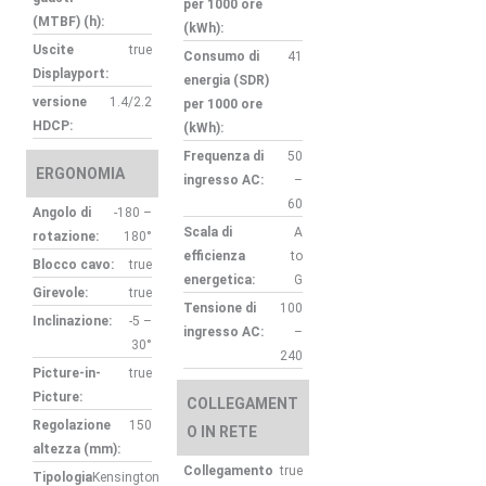
per 1000 ore
(MTBF) (h):
(kWh):
Uscite
true
Consumo di
41
Displayport:
energia (SDR)
versione
1.4/2.2
per 1000 ore
HDCP:
(kWh):
Frequenza di
50
ERGONOMIA
ingresso AC:
–
60
Angolo di
-180 –
Scala di
A
rotazione:
180°
efficienza
to
Blocco cavo:
true
energetica:
G
Girevole:
true
Tensione di
100
Inclinazione:
-5 –
ingresso AC:
–
30°
240
Picture-in-
true
Picture:
COLLEGAMENT
Regolazione
150
O IN RETE
altezza (mm):
Collegamento
true
Tipologia
Kensington