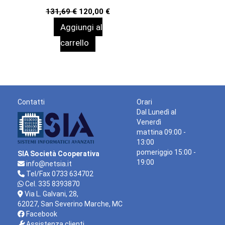
Il
Il
131,69
€
120,00
€
prezzo
prezzo
Aggiungi al
originale
attuale
era:
è:
carrello
131,69 €.
120,00 €.
Contatti
Orari
Dal Lunedì al
Venerdì
mattina 09:00 -
13:00
pomeriggio 15:00 -
SIA Società Cooperativa
19:00
info@netsia.it
Tel/Fax 0733 634702
Cel. 335 8393870
Via L. Galvani, 28,
62027, San Severino Marche, MC
Facebook
Assistenza clienti