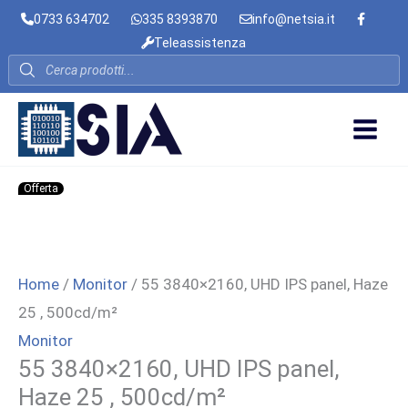
Vai
0733 634702
335 8393870
info@netsia.it
al
Teleassistenza
contenuto
Products
search
Offerta
Home
/
Monitor
/ 55 3840×2160, UHD IPS panel, Haze
25 , 500cd/m²
Monitor
55 3840×2160, UHD IPS panel,
Haze 25 , 500cd/m²