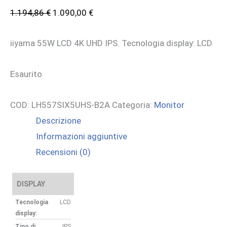
Il
Il
1.194,86
€
1.090,00
€
prezzo
prezzo
iiyama 55W LCD 4K UHD IPS. Tecnologia display: LCD
originale
attuale
era:
è:
Esaurito
1.194,86 €.
1.090,00 €.
COD:
LH557SIX5UHS-B2A
Categoria:
Monitor
Descrizione
Informazioni aggiuntive
Recensioni (0)
DISPLAY
Tecnologia
LCD
display:
Tipo di
IPS