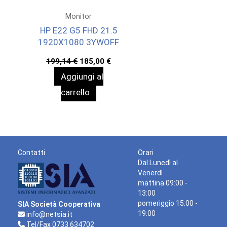
Monitor
HP E22 G5 FHD 21.5
1920X1080 3YWOFF
Il
Il
199,14
€
185,00
€
prezzo
prezzo
Aggiungi al
originale
attuale
era:
è:
carrello
199,14 €.
185,00 €.
Contatti
Orari
Dal Lunedì al
Venerdì
mattina 09:00 -
13:00
pomeriggio 15:00 -
SIA Società Cooperativa
19:00
info@netsia.it
Tel/Fax 0733 634702