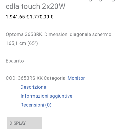
edla touch 2x20W
Il
Il
1.941,65
€
1.770,00
€
prezzo
prezzo
Optoma 3653RK. Dimensioni diagonale schermo:
originale
attuale
165,1 cm (65″)
era:
è:
1.941,65 €.
1.770,00 €.
Esaurito
COD:
3653RSIXK
Categoria:
Monitor
Descrizione
Informazioni aggiuntive
Recensioni (0)
DISPLAY