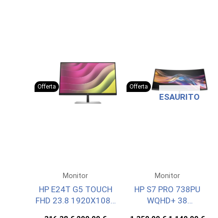
Offerta
Offerta
ESAURITO
Monitor
Monitor
HP E24T G5 TOUCH
HP S7 PRO 738PU
FHD 23.8 1920X1080
WQHD+ 38
3YW OFFSITE
3840X1600 3YWOFF
Il
Il
Il
Il