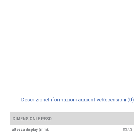
Descrizione
Informazioni aggiuntive
Recensioni (0)
DIMENSIONI E PESO
altezza display (mm):
837.3