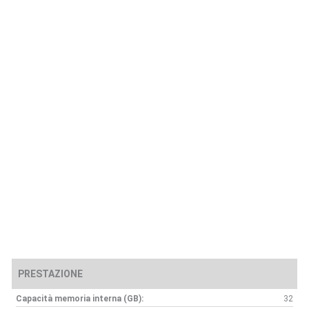
PRESTAZIONE
Capacità memoria interna (GB):
32