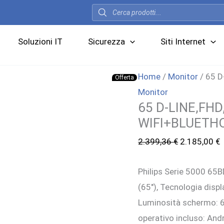
Products
search
Soluzioni IT
Sicurezza
Siti Internet
Home
/
Monitor
/ 65 D
Offerta
Monitor
65 D-LINE,FHD
WIFI+BLUETH
Il
I
2.399,36
€
2.185,00
€
prezzo
p
Philips Serie 5000 65
originale
a
(65″), Tecnologia displ
era:
è
Luminosità schermo: 60
2.399,36 €.
2
operativo incluso: And