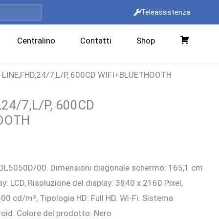
Teleassistenza
Centralino
Contatti
Shop
C
a
-LINE,FHD,24/7,L/P, 600CD WIFI+BLUETHOOTH
r
r
,24/7,L/P, 600CD
e
OOTH
l
l
l
rezzo
o
BDL5050D/00. Dimensioni diagonale schermo: 165,1 cm
ttuale
ay: LCD, Risoluzione del display: 3840 x 2160 Pixel,
:
0 cd/m², Tipologia HD: Full HD. Wi-Fi. Sistema
.185,00 €.
roid. Colore del prodotto: Nero