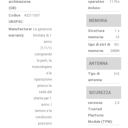
archiviazione
operativo
11 Pro
(GB):
incluso:
Codice
43211507
MEMORIA
UNSPSC:
Manufacturer
La garanzia
Struttura
1 x
warranty:
limitata di 1
memoria:
16
anno
tipo di slot di
SO-
(1/1/1)
memoria:
DIMM
comprende
le parti, la
ANTENNA
manodopera
e la
Tipo di
2×2
riparazione
antenna:
presso la
sede del
SICUREZZA
cliente per 1
versione
2.0
anno. I
Trusted
termini e le
Platform
condizioni
Module (TPM):
possono