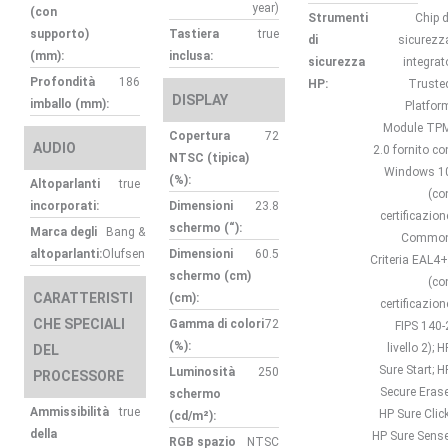
year)
(con
Strumenti
Chip d
supporto)
Tastiera
true
di
sicurezz
(mm):
inclusa:
sicurezza
integrat
Profondità
186
HP:
Truste
DISPLAY
imballo (mm):
Platfor
Module TP
Copertura
72
AUDIO
2.0 fornito co
NTSC (tipica)
Windows 1
(%):
Altoparlanti
true
(co
incorporati:
Dimensioni
23.8
certificazion
schermo (“):
Marca degli
Bang &
Commo
altoparlanti:
Olufsen
Dimensioni
60.5
Criteria EAL4+
schermo (cm)
(co
CARATTERISTI
(cm):
certificazion
CHE SPECIALI
Gamma di colori
72
FIPS 140-
(%):
livello 2); H
DEL
Sure Start; H
Luminosità
250
PROCESSORE
Secure Erase
schermo
Ammissibilità
true
HP Sure Click
(cd/m²):
della
HP Sure Sense
RGB spazio
NTSC