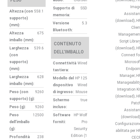
PESO
audio:
Olufsen
(download); H
Imag
Supporto di
SSD
Altezza (con
558.1
Assistan
memoria:
supporto)
(download); H
Versione
5.3
(mm):
Clien
Bluetooth:
Altezza
675
Managemen
imballo (mm):
Script Librar
CONTENUTO
Larghezza
539.6
(download); H
DELL’IMBALLO
(con
Connect fo
supporto)
Microsof
Connettività
Wired
(mm):
Endpoin
tastiera:
Manager; H
Larghezza
628
Modello del
HP 125
Manageabilit
imballo (mm):
dispositivo
Wired
Integration Ki
Peso (con
9260
di ingresso:
Mouse
(download); H
supporto) (g):
Schermo
true
Patc
Peso (g):
9260
incluso:
Assistan
Peso
12500
Software
HP Wolf
(download)
dell’imballo
forniti:
Pro
Configurazion
(g):
Security
abilitata per H
Edition (1
Profondità
238
CEC