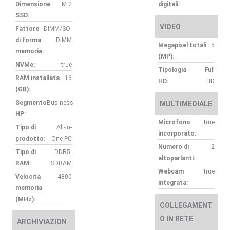
Dimensione
M.2
digitali:
SSD:
VIDEO
Fattore
DIMM/SO-
di forma
DIMM
Megapixel totali
5
memoria:
(MP):
NVMe:
true
Tipologia
Full
RAM installata
16
HD:
HD
(GB):
Segmento
Business
MULTIMEDIALE
HP:
Microfono
true
Tipo di
All-in-
incorporato:
prodotto:
One PC
Numero di
2
Tipo di
DDR5-
altoparlanti:
RAM:
SDRAM
Webcam
true
Velocità
4800
integrata:
memoria
(MHz):
COLLEGAMENT
O IN RETE
ARCHIVIAZION