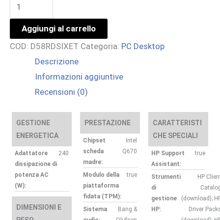
840G9
AIO24NT
Aggiungi al carrello
I7-
COD:
D58RDSIXET
Categoria:
PC Desktop
14700
Descrizione
16
Informazioni aggiuntive
512
Recensioni (0)
W11P
3YW
quantità
GESTIONE
PRESTAZIONE
CARATTERISTI
ENERGETICA
CHE SPECIALI
Chipset
Intel
scheda
Q670
Adattatore
240
HP Support
true
madre:
dissipazione di
Assistant:
potenza AC
Modulo della
true
Strumenti
HP Clien
(W):
piattaforma
di
Catalo
fidata (TPM):
gestione
(download); H
DIMENSIONI E
Sistema
Bang &
HP:
Driver Pack