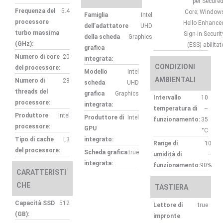
per Secured
Frequenza del
5.4
Core; Window
Famiglia
Intel
processore
Hello Enhance
dell’adattatore
UHD
turbo massima
Sign-in Securit
della scheda
Graphics
(GHz):
(ESS) abilitat
grafica
Numero di core
20
integrata:
CONDIZIONI
del processore:
Modello
Intel
AMBIENTALI
Numero di
28
scheda
UHD
threads del
grafica
Graphics
Intervallo
10
processore:
integrata:
temperatura di
–
Produttore
Intel
Produttore di
Intel
funzionamento:
35
processore:
GPU
°C
Tipo di cache
L3
integrato:
Range di
10
del processore:
Scheda grafica
true
umidità di
–
integrata:
funzionamento:
90%
CARATTERISTI
CHE
TASTIERA
Capacità SSD
512
Lettore di
true
(GB):
impronte