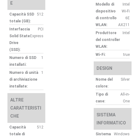
E
Modello di
Intel
dispositivo
Wi-Fi
Capacità SSD
512
di controllo
6E
totale (GB):
WLAN:
AX211
Interfaccia
PCI
Produttore
Intel
Solid State
Express
del controller
Drive
WLAN:
(SSD):
Wi-Fi:
true
Numero di SSD
1
installati:
DESIGN
Numero di unità
1
di archiviazione
Nome del
Silver
installate:
colore:
Tipo di
All-in-
ALTRE
case:
One
CARATTERISTI
SISTEMA
CHE
INFORMATICO
Capacità
512
totale di
Sistema
Windows