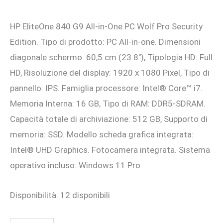
prezzo
prezzo
HP EliteOne 840 G9 All-in-One PC Wolf Pro Security
originale
attuale
Edition. Tipo di prodotto: PC All-in-one. Dimensioni
era:
è:
diagonale schermo: 60,5 cm (23.8″), Tipologia HD: Full
2.504,00 €.
2.205,00 €.
HD, Risoluzione del display: 1920 x 1080 Pixel, Tipo di
pannello: IPS. Famiglia processore: Intel® Core™ i7.
Memoria Interna: 16 GB, Tipo di RAM: DDR5-SDRAM.
Capacità totale di archiviazione: 512 GB, Supporto di
memoria: SSD. Modello scheda grafica integrata:
Intel® UHD Graphics. Fotocamera integrata. Sistema
operativo incluso: Windows 11 Pro
Disponibilità:
12 disponibili