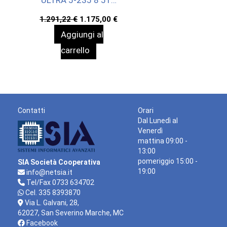
WIN11P 3YW
Il
Il
1.291,22
€
1.175,00
€
prezzo
prezzo
Aggiungi al
originale
attuale
era:
è:
carrello
1.291,22 €.
1.175,00 €.
Contatti
Orari
Dal Lunedì al
Venerdì
mattina 09:00 -
13:00
pomeriggio 15:00 -
SIA Società Cooperativa
19:00
info@netsia.it
Tel/Fax 0733 634702
Cel. 335 8393870
Via L. Galvani, 28,
62027, San Severino Marche, MC
Facebook