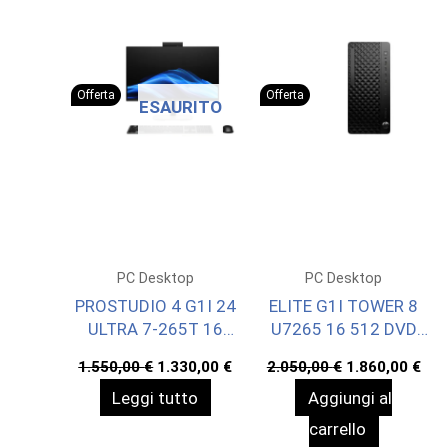
Offerta
Offerta
ESAURITO
PC Desktop
PC Desktop
PROSTUDIO 4 G1I 24
ELITE G1I TOWER 8
ULTRA 7-265T 16
U7265 16 512 DVD
512 WIN11P 3YW
WIN11P 3YW
Il
Il
Il
Il
1.550,00
€
1.330,00
€
2.050,00
€
1.860,00
€
prezzo
prezzo
prezzo
pre
Leggi tutto
Aggiungi al
originale
attuale
originale
att
era:
è:
era:
è:
carrello
1.550,00 €.
1.330,00 €.
2.050,00 €.
1.8