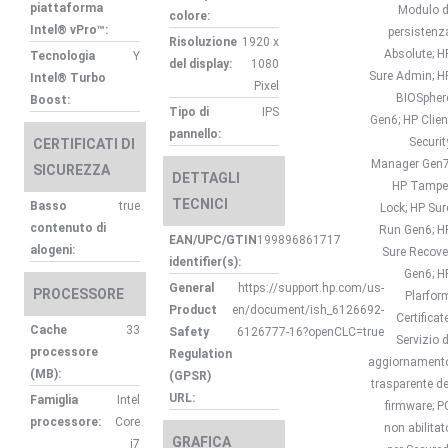
piattaforma
Modulo d
colore:
Intel® vPro™:
persistenz
Risoluzione
1920 x
Absolute; H
Tecnologia
Y
del display:
1080
Sure Admin; H
Intel® Turbo
Pixel
BIOSpher
Boost:
Tipo di
IPS
Gen6; HP Clien
pannello:
Securit
CERTIFICATI DI
Manager Gen7
SICUREZZA
DETTAGLI
HP Tampe
TECNICI
Basso
true
Lock; HP Sur
contenuto di
Run Gen6; H
EAN/UPC/GTIN
199896861717
alogeni:
Sure Recove
identifier(s):
Gen6; H
General
https://support.hp.com/us-
PROCESSORE
Plarfor
Product
en/document/ish_6126692-
Certificate
Cache
33
Safety
6126777-16?openCLC=true
Servizio d
processore
Regulation
aggiornament
(MB):
(GPSR)
trasparente de
URL:
Famiglia
Intel
firmware; P
processore:
Core
non abilitat
GRAFICA
i7