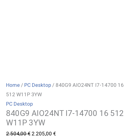
Home
/
PC Desktop
/ 840G9 AIO24NT I7-14700 16
512 W11P 3YW
PC Desktop
840G9 AIO24NT I7-14700 16 512
W11P 3YW
Il
Il
2.504,00
€
2.205,00
€