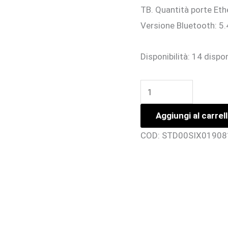
TB. Quantità porte Eth
Versione Bluetooth: 5.
Disponibilità:
14 dispon
ASUS
NUC
Aggiungi al carrel
15PRO
TALL
COD:
STD00SIX01908
KIT
CORE
5
210H
2,2GHz