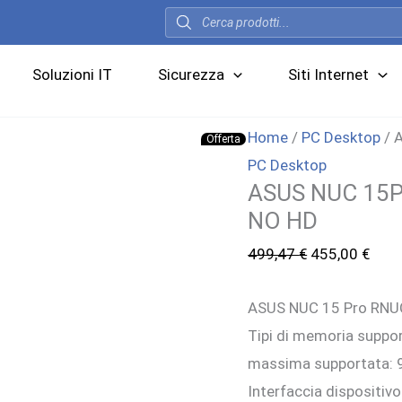
Products
search
Soluzioni IT
Sicurezza
Siti Internet
Home
/
PC Desktop
/ 
Offerta
PC Desktop
ASUS NUC 15P
NO HD
Il
Il
499,47
€
455,00
€
prezzo
prez
ASUS NUC 15 Pro RNUC
originale
attu
Tipi di memoria suppo
era:
è:
massima supportata: 96
499,47 €.
455,
Interfaccia dispositiv