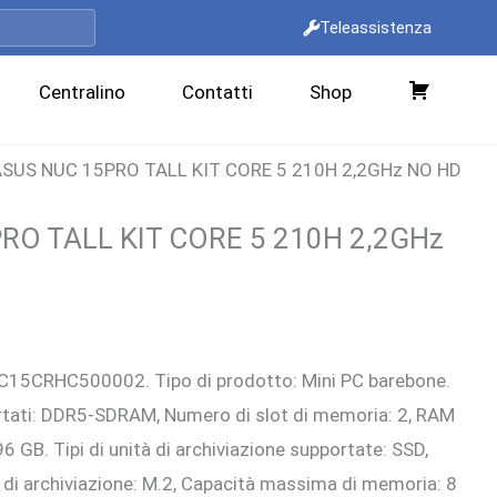
Teleassistenza
Centralino
Contatti
Shop
C
a
ASUS NUC 15PRO TALL KIT CORE 5 210H 2,2GHz NO HD
r
r
RO TALL KIT CORE 5 210H 2,2GHz
e
l
l
zo
o
15CRHC500002. Tipo di prodotto: Mini PC barebone.
ale
rtati: DDR5-SDRAM, Numero di slot di memoria: 2, RAM
 GB. Tipi di unità di archiviazione supportate: SSD,
00 €.
o di archiviazione: M.2, Capacità massima di memoria: 8