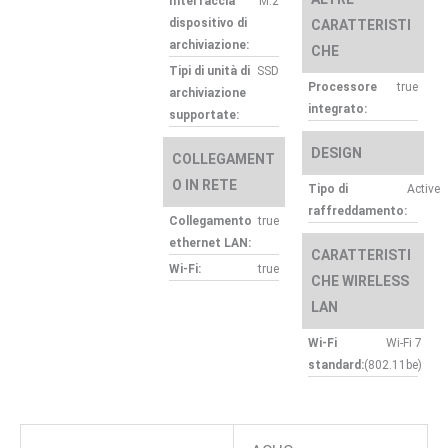
Interfaccia
M.2
dispositivo di
CARATTERISTI
archiviazione:
CHE
Tipi di unità di
SSD
Processore
true
archiviazione
integrato:
supportate:
DESIGN
COLLEGAMENT
O IN RETE
Tipo di
Active
raffreddamento:
Collegamento
true
ethernet LAN:
CARATTERISTI
Wi-Fi:
true
CHE WIRELESS
LAN
Wi-Fi
Wi-Fi 7
standard:
(802.11be)