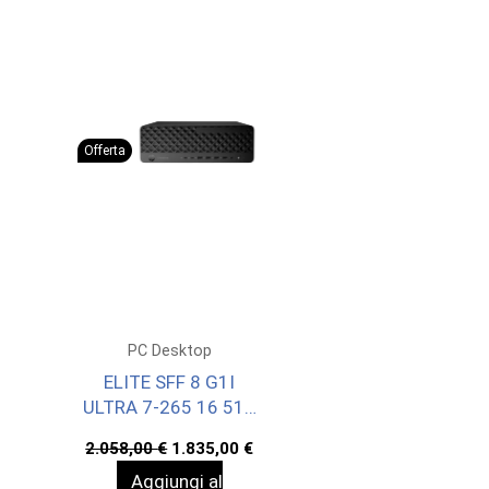
Offerta
PC Desktop
ELITE SFF 8 G1I
ULTRA 7-265 16 512
DVD WIN11P 3YW
Il
Il
2.058,00
€
1.835,00
€
prezzo
prezzo
Aggiungi al
originale
attuale