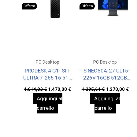
Offerta
Offerta
PC Desktop
PC Desktop
PRODESK 4 G1I SFF
TS NEO50A-27 ULT5-
ULTRA 7-265 16 512
226V 16GB 512GB
WIN11P 3YW
27TOUCH W11P 1YO
Il
Il
Il
Il
1.614,03
€
1.470,00
€
1.395,61
€
1.270,00
€
prezzo
prezzo
prezzo
pre
Aggiungi al
Aggiungi al
originale
attuale
originale
att
era:
è:
era:
è:
carrello
carrello
1.614,03 €.
1.470,00 €.
1.395,61 €.
1.2