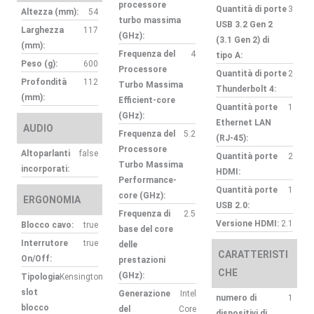
processore
Quantità di porte
3
Altezza (mm):
54
turbo massima
USB 3.2 Gen 2
Larghezza
117
(GHz):
(3.1 Gen 2) di
(mm):
Frequenza del
4
tipo A:
Peso (g):
600
Processore
Quantità di porte
2
Profondità
112
Turbo Massima
Thunderbolt 4:
(mm):
Efficient-core
Quantità porte
1
(GHz):
Ethernet LAN
AUDIO
Frequenza del
5.2
(RJ-45):
Processore
Altoparlanti
false
Quantità porte
2
Turbo Massima
incorporati:
HDMI:
Performance-
Quantità porte
1
core (GHz):
ERGONOMIA
USB 2.0:
Frequenza di
2.5
Versione HDMI:
2.1
Blocco cavo:
true
base del core
Interrutore
true
delle
CARATTERISTI
On/Off:
prestazioni
CHE
(GHz):
Tipologia
Kensington
slot
Generazione
Intel
numero di
1
blocco
del
Core
dispositivi di