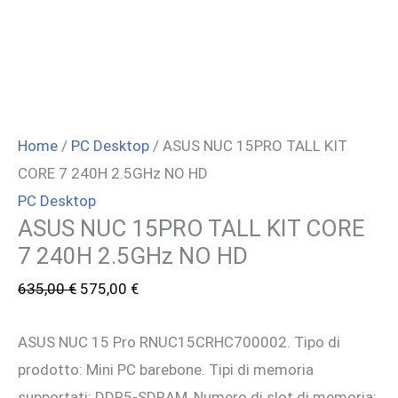
Home
/
PC Desktop
/ ASUS NUC 15PRO TALL KIT
CORE 7 240H 2.5GHz NO HD
PC Desktop
ASUS NUC 15PRO TALL KIT CORE
7 240H 2.5GHz NO HD
Il
Il
635,00
€
575,00
€
prezzo
prezzo
ASUS NUC 15 Pro RNUC15CRHC700002. Tipo di
originale
attuale
prodotto: Mini PC barebone. Tipi di memoria
era:
è:
supportati: DDR5-SDRAM, Numero di slot di memoria:
635,00 €.
575,00 €.