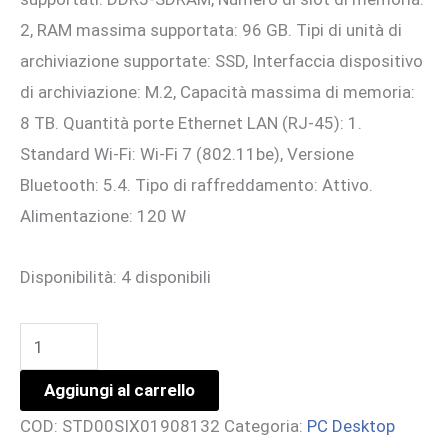
2, RAM massima supportata: 96 GB. Tipi di unità di
archiviazione supportate: SSD, Interfaccia dispositivo
di archiviazione: M.2, Capacità massima di memoria:
8 TB. Quantità porte Ethernet LAN (RJ-45): 1.
Standard Wi-Fi: Wi-Fi 7 (802.11be), Versione
Bluetooth: 5.4. Tipo di raffreddamento: Attivo.
Alimentazione: 120 W
Disponibilità:
4 disponibili
ASUS
NUC
Aggiungi al carrello
15PRO
COD:
STD00SIX01908132
Categoria:
PC Desktop
TALL