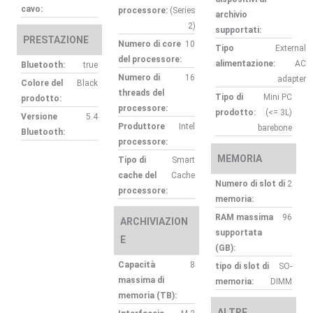
cavo:
processore:
(Series
archivio
2)
supportati:
PRESTAZIONE
Numero di core
10
Tipo
External
del processore:
alimentazione:
AC
Bluetooth:
true
Numero di
16
adapter
Colore del
Black
threads del
Tipo di
Mini PC
prodotto:
processore:
prodotto:
(<= 3L)
Versione
5.4
Produttore
Intel
barebone
Bluetooth:
processore:
MEMORIA
Tipo di
Smart
cache del
Cache
Numero di slot di
2
processore:
memoria:
RAM massima
96
ARCHIVIAZION
supportata
E
(GB):
Capacità
8
tipo di slot di
SO-
massima di
memoria:
DIMM
memoria (TB):
ALTRE