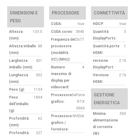
DIMENSIONI E
PROCESSORE
CONNETTIVITÀ
PESO
CUDA:
true
HDCP:
true
Altezza
133.5
CUDA cores:
3840
Quantità
3
(mm):
DisplayPorts:
Frequenza del
2677
Altezza imballo
88
processore
Quantità porte
1
(mm):
(modalità
HDMI:
OC) (MHz):
Larghezza
421
versione
2.1b
imballo (mm):
Numero
4
DisplayPort:
massimo di
Lunghezza
302
Versione
2.1b
display per
(mm):
HDMI:
videocard:
Peso (g):
1134
GESTIONE
Processore
GeForce
Peso
1894
grafico:
RTX
ENERGETICA
dell’imballo
5060
(g):
Minima
550
Processore
NVIDIA
Profondità
62
alimentazione
grafico /
(mm):
di corrente
fornitore:
Profondità
227
(W):