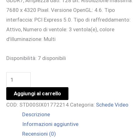
GDDR7, Ampiezza dati: 128 bit. Risoluzione massima:
7680 x 4320 Pixel. Versione OpenGL: 4.6. Tipo
interfaccia: PCI Express 5.0. Tipo di raffreddamento:
Attivo, Numero di ventole: 3 ventola(e), colore
d’illuminazione: Multi
Disponibilità:
7 disponibili
ASUS
VGA
Aggiungi al carrello
TUF-
COD:
STD00SIX01772214
Categoria:
Schede Video
RTX5060-
Descrizione
O8G-
Informazioni aggiuntive
GAMING
Recensioni (0)
quantità