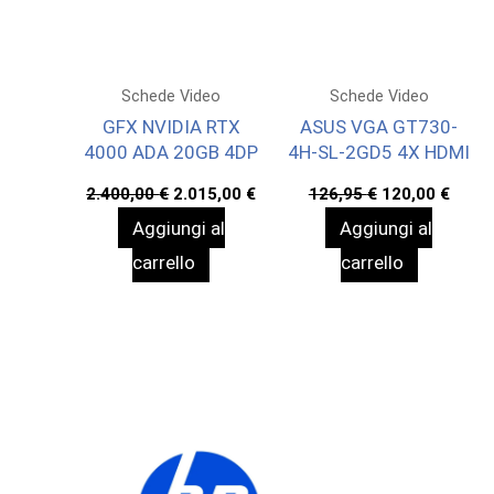
Schede Video
Schede Video
GFX NVIDIA RTX
ASUS VGA GT730-
4000 ADA 20GB 4DP
4H-SL-2GD5 4X HDMI
Il
Il
Il
Il
2.400,00
€
2.015,00
€
126,95
€
120,00
€
prezzo
prezzo
prezzo
prez
Aggiungi al
Aggiungi al
originale
attuale
originale
attua
era:
è:
era:
è:
carrello
carrello
2.400,00 €.
2.015,00 €.
126,95 €.
120,0