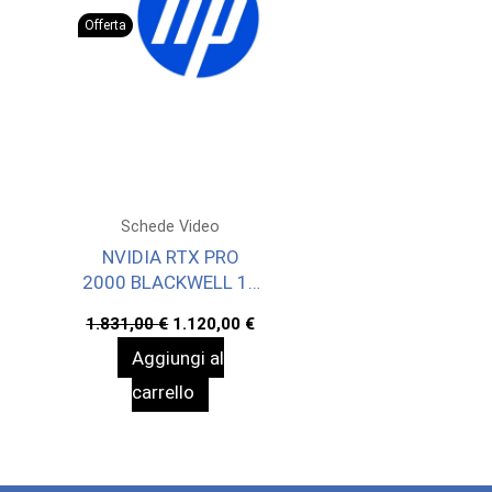
Offerta
Schede Video
NVIDIA RTX PRO
2000 BLACKWELL 16
GB 4MDP GRAPHICS
Il
Il
1.831,00
€
1.120,00
€
prezzo
prezzo
Aggiungi al
originale
attuale
era:
è:
carrello
1.831,00 €.
1.120,00 €.