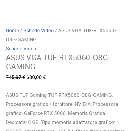
Home
/
Schede Video
/ ASUS VGA TUF-RTX5060-
O8G-GAMING
Schede Video
ASUS VGA TUF-RTX5060-O8G-
GAMING
Il
Il
745,87
€
680,00
€
prezzo
prezzo
ASUS TUF Gaming TUF-RTX5060-O8G-GAMING.
originale
attuale
Processore grafico / fornitore: NVIDIA, Processore
era:
è:
grafico: GeForce RTX 5060. Memoria Grafica
745,87 €.
680,00 €.
Dedicata: 8 GB, Tipo memoria adattatore grafico: