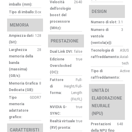
Velocità
2640
imballo (mm):
dell’orologio
DESIGN
Tipo di imballo:
Box
boost del
processore
Numero di slot:
3.1
MEMORIA
(MHz):
Numero di
3
Ampiezza dati
128
ventole
PRESTAZIONE
(bit):
(ventola(e)):
Larghezza
28
Tecnologia di
ASUS
Dual Link DVI:
false
memoria della
raffreddamento:
Axial-
Edizione
true
banda
tech
Overclocked
(massima)
Tipo di
Active
(OC):
(GB/s):
raffreddamento:
Fattore
Full-
Memoria Grafica
8
di
Height/Full-
Dedicata (GB):
UNITÀ DI
forma:
Length
Tipo
GDDR7
ELABORAZIONE
(FH/FL)
memoria
NEURALE
NVIDIA G-
true
adattatore
(NPU)
SYNC:
grafico:
Realtà virtuale
true
Prestazioni
648
(RV) pronta:
CARATTERISTI
della NPU fino