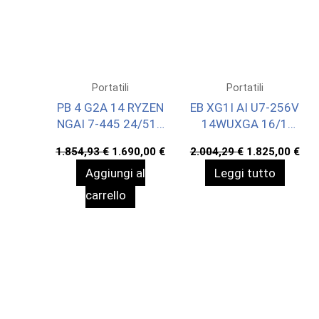
Portatili
Portatili
PB 4 G2A 14 RYZEN
EB XG1I AI U7-256V
NGAI 7-445 24/512
14WUXGA 16/1
WIN11P 3YOFF
WIN11P 3YOFF
Il
Il
Il
Il
1.854,93
€
1.690,00
€
2.004,29
€
1.825,00
€
prezzo
prezzo
prezzo
pre
Aggiungi al
Leggi tutto
originale
attuale
originale
att
era:
è:
era:
è:
carrello
1.854,93 €.
1.690,00 €.
2.004,29 €.
1.8