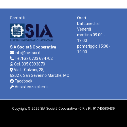
Contatti
Orari
Dal Lunedì al
Venerdì
mattina 09:00 -
13:00
pomeriggio 15:00 -
SIA Società Cooperativa
19:00
info@netsia.it
Tel/Fax 0733 634702
Cel. 335 8393870
Via L. Galvani, 28,
62027, San Severino Marche, MC
Facebook
Assistenza clienti
Copyright © 2026 SIA Società Cooperativa - C.F. e P.I. 01745580439