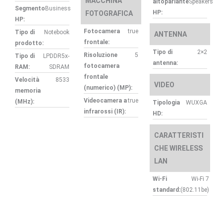
MACCHINA
altoparlante
Speakers
Segmento
Business
HP:
FOTOGRAFICA
HP:
Fotocamera
true
Tipo di
Notebook
ANTENNA
frontale:
prodotto:
Tipo di
2×2
Risoluzione
5
Tipo di
LPDDR5x-
antenna:
fotocamera
RAM:
SDRAM
frontale
Velocità
8533
VIDEO
(numerico) (MP):
memoria
Videocamera a
true
(MHz):
Tipologia
WUXGA
infrarossi (IR):
HD:
CARATTERISTI
CHE WIRELESS
LAN
Wi-Fi
Wi-Fi 7
standard:
(802.11be)