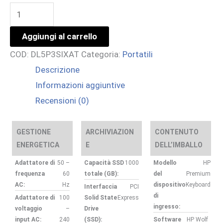
EB
8
Aggiungi al carrello
G2I
COD:
DL5P3SIXAT
Categoria:
Portatili
16
Descrizione
AI
Informazioni aggiuntive
ULTRA
Recensioni (0)
7
355
32/1
GESTIONE
ARCHIVIAZION
CONTENUTO
ENERGETICA
E
DELL’IMBALLO
W11P
3YOFF
Adattatore di
50 –
Capacità SSD
1000
Modello
HP
frequenza
60
totale (GB):
del
Premium
quantità
AC:
Hz
dispositivo
Keyboard
Interfaccia
PCI
di
Adattatore di
100
Solid State
Express
ingresso:
voltaggio
–
Drive
input AC:
240
(SSD):
Software
HP Wolf