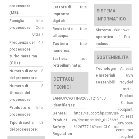
processore
Lettore di
true
SISTEMA
(MB):
impronte
INFORMATICO
Famiglia
Intel
digitali:
processore:
Core
Resistente
true
Sistema
Windows
Ultra 7
all’acqua:
operativo
11 Pro
Frequenza del
4.7
Tastiera
true
incluso:
processore
numerica:
turbo massima
SOSTENIBILITÀ
tastiera
true
(GHz):
retroilluminata:
Tecnologie
At least
Numero di core
8
e materiali
65%
del processore:
DETTAGLI
sostenibili:
recycled
Numero di
8
TECNICI
metal;
threads del
Product
EAN/UPC/GTIN
826581215400
processore:
Carbon
identifier(s):
Produttore
Intel
Footprint;
General
https://support.hp.com/us-
processore:
At least
Product
en/document/ish_6126692-
Tipo di cache
L3
30% post-
Safety
6126777-16?openCLC=true
del processore:
consumer
Regulation
recycled