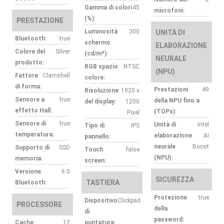
Gamma di colori
45
microfoni:
(%):
PRESTAZIONE
Luminosità
300
UNITÀ DI
Bluetooth:
true
schermo
ELABORAZIONE
Colore del
Silver
(cd/m²):
NEURALE
prodotto:
RGB spazio
NTSC
(NPU)
Fattore
Clamshell
colore:
di forma:
Prestazioni
49
Risoluzione
1920 x
Sensore a
true
della NPU fino a
del display:
1200
effetto Hall:
(TOPs):
Pixel
Sensore di
true
Unità di
Intel
Tipo di
IPS
temperatura:
elaborazione
AI
pannello:
neurale
Boost
Supporto di
SSD
Touch
false
(NPU):
memoria:
screen:
Versione
6.0
SICUREZZA
TASTIERA
Bluetooth:
Protezione
true
Dispositivo
Clickpad
PROCESSORE
della
di
password:
Cache
12
puntatura: