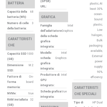
(GPSR)
BATTERIA
plastic; At
URL:
least 30%
Capacità della
68
ocean-
GRAFICA
batteria (Wh):
bound
Numero di celle
3
plastic;
Famiglia
Intel
della batteria:
Low
dell’adattatore
Graphics
halogen;
della scheda
CARATTERISTI
Bulk
grafica
CHE
packaging
integrata:
available;
Modello
Intel
Capacità SSD
1000
External
scheda
Graphics
(GB):
power
grafica
Dimensione
M.2
supply
integrata:
SSD:
90%
Produttore di
Intel
Fattore di
On-
efficiency
GPU
forma
board
integrato:
memoria:
CARATTERISTI
Scheda grafica
true
NVMe:
true
CHE SPECIALI
integrata:
RAM installata
32
Tipo di
HP Dual
(GB):