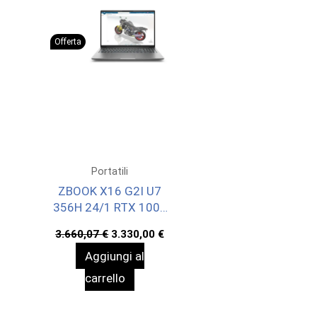
Offerta
Portatili
ZBOOK X16 G2I U7
356H 24/1 RTX 1000
W11P 3YOFF
Il
Il
3.660,07
€
3.330,00
€
prezzo
prezzo
Aggiungi al
originale
attuale
era:
è:
carrello
3.660,07 €.
3.330,00 €.