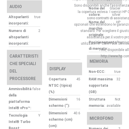
Sono disponibili anche l’assistenza
AUDIO
Nome del
Glacier
la copertura estesa. I servizi HP
colore:
silver
Altoparlanti
true
sono contratti di assisten
Nome del
HP
incorporati:
opzionali che estendono le garanzie
marchio
Numero di
2
standard. Per scegliere il giusto 
originale:
altoparlanti
assistenza per il vostro pr
Posizionamento
Premiu
incorporati:
utilizzate HP Care Pack Servic
di mercato:
Tool, disponibile all
CARATTERISTI
http://www.hp.co
MEMORIA
CHE SPECIALI
DISPLAY
DEL
Non-ECC:
true
PROCESSORE
Copertura
45
RAM massima
32
NTSC (tipica)
supportata
Ammissibilità
false
(%):
(GB):
della
Dimensioni
16
Struttura
Not
piattaforma
schermo (“):
memoria:
available
Intel® vPro™:
Dimensioni
40.6
Tecnologia
Y
MICROFONO
schermo (cm)
Intel® Turbo
(cm):
Boost:
Numero dei
2