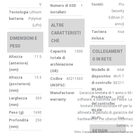
V
forniti:
Pro
Numero di SSD
1
Security
Tecnologia
Lithium
installati:
Edition (1
batteria:
Polymer
anno)
ALTRE
(LiPo)
Tastiera
true
CARATTERISTI
DIMENSIONI E
inclusa:
CHE
PESO
COLLEGAMENT
Capacità
1000
Altezza
11.5
totale di
O IN RETE
(anteriore)
archiviazione
(mm):
Modello di
Intel
(GB):
dispositivo
Wi-Fi 7
Altezza
15.5
Codice
43211503
di controllo
BE211
(posteriore)
UNSPSC:
WLAN:
(mm):
Manufacturer
Garanzia limitata di 1 anno o 90 
Produttore
Intel
Larghezza
359
warranty:
software, a seconda del Paese. La
del controller
(mm):
limitata internazionale HP per la 
WLAN:
Peso (g):
1690
allineata al periodo di garanzia de
Wi-Fi:
true
hardware HP. Per ulteriori informaz
Profondità
250
batterie, 
(mm):
DESIGN
http://www.hp.com/support/batteryw