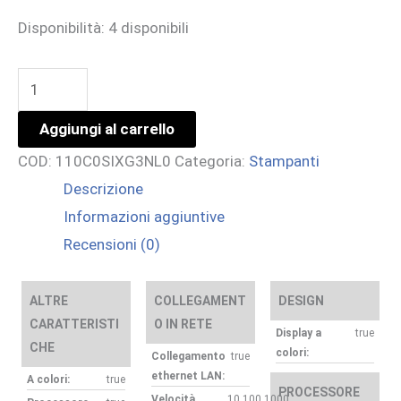
Disponibilità:
4 disponibili
ECOSYS
PA2600CWX
Aggiungi al carrello
KYOCERA
COD:
110C0SIXG3NL0
Categoria:
Stampanti
STAMP.
Descrizione
LASER
Informazioni aggiuntive
COLORE
Recensioni (0)
E
B/N
quantità
ALTRE
COLLEGAMENT
DESIGN
CARATTERISTI
O IN RETE
Display a
true
CHE
colori:
Collegamento
true
ethernet LAN:
A colori:
true
PROCESSORE
Velocità
10,100,1000