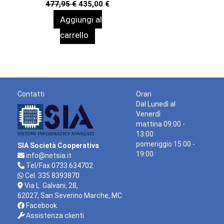
Il
Il
477,95
€
435,00
€
prezzo
prezzo
Aggiungi al
originale
attuale
era:
è:
carrello
477,95 €.
435,00 €.
Contatti
Orari
Dal Lunedì al
Venerdì
mattina 09:00 -
13:00
pomeriggio 15:00 -
SIA Società Cooperativa
19:00
info@netsia.it
Tel/Fax 0733 634702
Cel. 335 8393870
Via L. Galvani, 28,
62027, San Severino Marche, MC
Facebook
Assistenza clienti