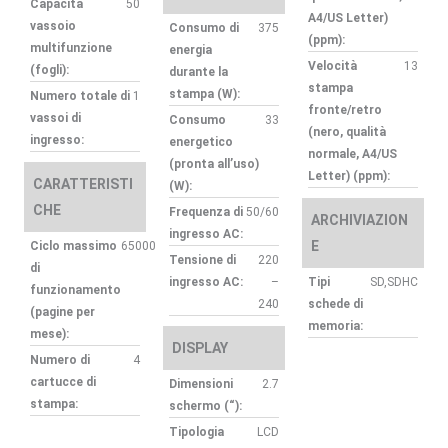
Capacità
50
A4/US Letter)
vassoio
Consumo di
375
(ppm):
multifunzione
energia
Velocità
13
(fogli):
durante la
stampa
stampa (W):
Numero totale di
1
fronte/retro
vassoi di
Consumo
33
(nero, qualità
ingresso:
energetico
normale, A4/US
(pronta all’uso)
Letter) (ppm):
CARATTERISTI
(W):
CHE
Frequenza di
50/60
ARCHIVIAZION
ingresso AC:
E
Ciclo massimo
65000
Tensione di
220
di
ingresso AC:
–
Tipi
SD,SDHC
funzionamento
240
schede di
(pagine per
memoria:
mese):
DISPLAY
Numero di
4
cartucce di
Dimensioni
2.7
stampa:
schermo (“):
Tipologia
LCD