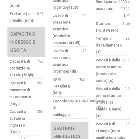
acustica
Risoluzione
1200 x
(mm):
(standby) (dB):
massima:
1200
Profondità
571
Livello di
44
DPI
imballo (mm):
pressione
Stampa
true
acustica
fronte/retro:
CAPACITÀ DI
(modalità
Tempo di
29
INGRESSO E
silenziosa) (dB):
riscaldamento
USCITA
Livello di
49
(s):
pressione
Velocità della
10.5
Capacità di
150
acustica
prima stampa
produzione
(stampa) (dB):
(modalità a
totale (fogli):
RAM
1024
colori) (s):
Capacità
550
installata
Velocità della
9.5
massima di
(MB):
prima stampa
inserimento
Tecnologia
10/100/1000Base-
(modalità
(fogli):
di
T(X)
bianco e nero)
Capacità
250
cablaggio:
(s):
totale in
Velocità di
26
ingresso
GESTIONE
stampa (nero,
(fogli):
ENERGETICA
qualità normale,