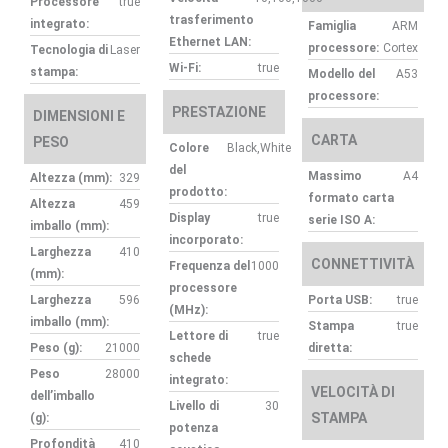
Processore
true
trasferimento
integrato:
Famiglia
ARM
Ethernet LAN:
processore:
Cortex
Tecnologia di
Laser
Wi-Fi:
true
stampa:
Modello del
A53
processore:
PRESTAZIONE
DIMENSIONI E
CARTA
PESO
Colore
Black,White
del
Massimo
A4
Altezza (mm):
329
prodotto:
formato carta
Altezza
459
Display
true
serie ISO A:
imballo (mm):
incorporato:
Larghezza
410
CONNETTIVITÀ
Frequenza del
1000
(mm):
processore
Larghezza
596
Porta USB:
true
(MHz):
imballo (mm):
Stampa
true
Lettore di
true
Peso (g):
21000
diretta:
schede
Peso
28000
integrato:
VELOCITÀ DI
dell’imballo
Livello di
30
STAMPA
(g):
potenza
Profondità
410