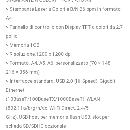
STAMPANTE A COLORI – FORMATO A4
era:
è:
> Stampante Laser a Colori e B/N 26 ppm in formato
556,03 €.
510,00 €.
A4
> Pannello di controllo con Display TFT a colori da 2,7
pollici
> Memoria 1GB
> Risoluzione:1200 x 1200 dpi
> Formato: A4, A5, A6, personalizzato (70 × 148 –
216 × 356 mm)
> Interfacce standard: USB 2.0 (Hi-Speed), Gigabit
Ethernet
(10BaseT/100BaseTX/1000BaseT), WLAN
(802.11a/b/g/n/ac, Wi-Fi Direct, 2.4/5
GHz), USB host per memoria flash USB, slot per
scheda SD/SDHC opzionale