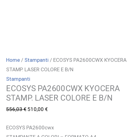
Home
/
Stampanti
/ ECOSYS PA2600CWX KYOCERA
STAMP. LASER COLORE E B/N
Stampanti
ECOSYS PA2600CWX KYOCERA
STAMP. LASER COLORE E B/N
Il
Il
556,03
€
510,00
€
prezzo
prezzo
ECOSYS PA2600cwx
originale
attuale