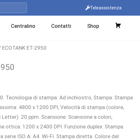
Teleassistenza
Centralino
Contatti
Shop
C
a
/ ECOTANK ET-2950
r
r
2950
e
l
zo
l
. Tecnologia di stampa: Ad inchiostro, Stampa: Stampa
ale
o
massima: 4800 x 1200 DPI, Velocità di stampa (colore,
 Letter): 20 ppm. Scansione: Scansione a colori,
00 €.
ne ottica: 1200 x 2400 DPI. Funzione duplex: Stampa.
serie ISO A: A4. Wi-Fi. Stampa diretta. Colore del