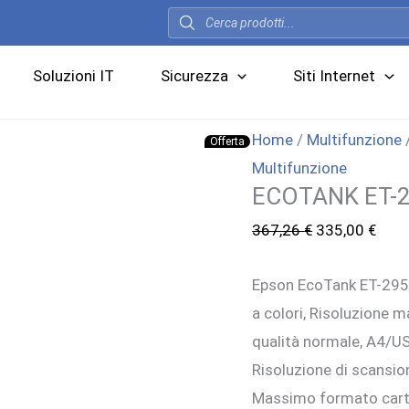
Products
search
Soluzioni IT
Sicurezza
Siti Internet
Home
/
Multifunzione
Offerta
Multifunzione
ECOTANK ET-
Il
Il
367,26
€
335,00
€
prezzo
prez
Epson EcoTank ET-2950
originale
attu
a colori, Risoluzione 
era:
è:
qualità normale, A4/US
367,26 €.
335,
Risoluzione di scansio
Massimo formato carta 