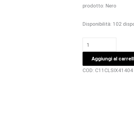
prodotto: Nero
Disponibilità:
102 dispo
ECOTANK
ET-
Aggiungi al carrel
2950
quantità
COD:
C11CLSIX41404