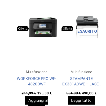
Offerta
Offerta
ESAURITO
Multifunzione
Multifunzione
WORKFORCE PRO WF-
STAMPANTE
4820DWF
CX331ADWE – LASER
A4 A COLORI – 24
Il
Il
Il
Il
211,99
€
195,00
€
534,08
€
490,00
€
PPM
prezzo
prezzo
prezzo
prez
Aggiungi al
Leggi tutto
originale
attuale
originale
attua
era:
è:
era:
è: