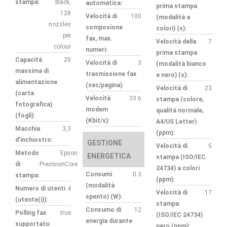
stampa:
black,
automatica:
prima stampa
128
Velocità di
100
(modalità a
nozzles
composione
colori) (s):
per
fax, max.
Velocità della
7
colour
numeri:
prima stampa
Capacità
20
Velocità di
3
(modalità bianco
massima di
trasmissione fax
e nero) (s):
alimentazione
(sec/pagina):
Velocità di
23
(carta
Velocità
33.6
stampa (colore,
fotografica)
modem
qualità normale,
(fogli):
(Kbit/s):
A4/US Letter)
Macchia
3,3
(ppm):
d’inchiostro:
GESTIONE
Velocità di
5
Metodo
Epson
ENERGETICA
stampa (ISO/IEC
di
PrecisionCore
24734) a colori
Consumi
0.3
stampa:
(ppm):
(modalità
Numero di utenti
4
Velocità di
17
spento) (W):
(utente(i)):
stampa
Consumo di
12
Polling fax
true
(ISO/IEC 24734)
energia durante
supportato:
nero (ppm):