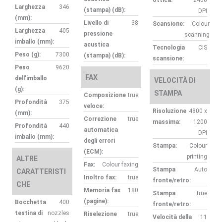
ottica:
2400
Larghezza
346
(stampa) (dB):
DPI
(mm):
Livello di
38
Scansione:
Colour
Larghezza
405
pressione
scanning
imballo (mm):
acustica
Tecnologia
CIS
Peso (g):
7300
(stampa) (dB):
scansione:
Peso
9620
FAX
dell’imballo
VELOCITÀ DI
(g):
STAMPA
Composizione
true
Profondità
375
veloce:
Risoluzione
4800 x
(mm):
Correzione
true
massima:
1200
Profondità
440
automatica
DPI
imballo (mm):
degli errori
Stampa:
Colour
(ECM):
printing
ALTRE
Fax:
Colour faxing
Stampa
Auto
CARATTERISTI
Inoltro fax:
true
fronte/retro:
CHE
Memoria fax
180
Stampa
true
(pagine):
Bocchetta
400
fronte/retro:
testina di
nozzles
Riselezione
true
Velocità della
11