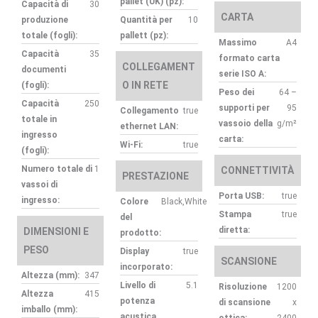
pallet (UK) (pz):
Capacità di
30
CARTA
produzione
Quantità per
10
totale (fogli):
pallett (pz):
Massimo
A4
Capacità
35
formato carta
COLLEGAMENT
documenti
serie ISO A:
O IN RETE
(fogli):
Peso dei
64 –
Capacità
250
supporti per
95
Collegamento
true
totale in
vassoio della
g/m²
ethernet LAN:
ingresso
carta:
Wi-Fi:
true
(fogli):
Numero totale di
1
CONNETTIVITÀ
PRESTAZIONE
vassoi di
Porta USB:
true
ingresso:
Colore
Black,White
Stampa
true
del
diretta:
DIMENSIONI E
prodotto:
PESO
Display
true
SCANSIONE
incorporato:
Altezza (mm):
347
Livello di
5.1
Risoluzione
1200
Altezza
415
potenza
di scansione
x
imballo (mm):
acustica