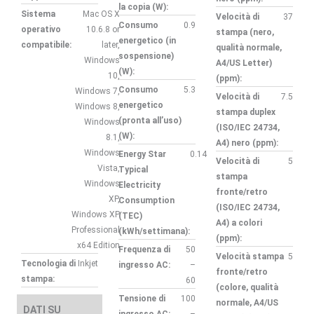
la copia (W):
Sistema
Mac OS X
Velocità di
37
Consumo
0.9
operativo
10.6.8 or
stampa (nero,
energetico (in
compatibile:
later,
qualità normale,
sospensione)
Windows
A4/US Letter)
(W):
10,
(ppm):
Consumo
5.3
Windows 7,
Velocità di
7.5
energetico
Windows 8,
stampa duplex
(pronta all’uso)
Windows
(ISO/IEC 24734,
(W):
8.1,
A4) nero (ppm):
Windows
Energy Star
0.14
Velocità di
5
Vista,
Typical
stampa
Windows
Electricity
fronte/retro
XP,
Consumption
(ISO/IEC 24734,
Windows XP
(TEC)
A4) a colori
Professional
(kWh/settimana):
(ppm):
x64 Edition
Frequenza di
50
Velocità stampa
5
Tecnologia di
Inkjet
ingresso AC:
–
fronte/retro
stampa:
60
(colore, qualità
Tensione di
100
normale, A4/US
DATI SU