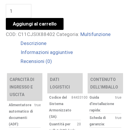
ECOTANK
ET-
Aggiungi al carrello
5170
COD:
C11CJSIX88402
Categoria:
Multifunzione
quantità
Descrizione
Informazioni aggiuntive
Recensioni (0)
CAPACITÀ DI
DATI
CONTENUTO
INGRESSO E
LOGISTICI
DELL’IMBALLO
USCITA
Codice del
84433100
Guida
true
Sistema
d’installazione
Alimentatore
true
Armonizzato
rapida:
automatico di
(SA):
documenti
Scheda di
true
(ADF):
Quantità per
20
garanzia: