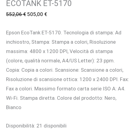
ECOTANK ET-5170
Il
Il
552,06
€
505,00
€
prezzo
prezzo
Epson EcoTank ET-5170. Tecnologia di stampa: Ad
originale
attuale
inchiostro, Stampa: Stampa a colori, Risoluzione
era:
è:
massima: 4800 x 1200 DPI, Velocità di stampa
552,06 €.
505,00 €.
(colore, qualità normale, A4/US Letter): 23 ppm.
Copia: Copia a colori. Scansione: Scansione a colori,
Risoluzione di scansione ottica: 1200 x 2400 DPI. Fax:
Fax a colori. Massimo formato carta serie ISO A: A4.
Wi-Fi. Stampa diretta. Colore del prodotto: Nero,
Bianco
Disponibilità:
21 disponibili