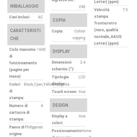
ingresso AC:
–
Letter) (ppm):
IMBALLAGGIO
240
Velocità
7.5
stampa
Cavi inclusi:
AC
COPIA
fronte/retro
(nero, qualità
CARATTERISTI
Copia:
Colour
normale, A4/US
copying
CHE
Letter) (ppm):
Ciclo massimo
1600
DISPLAY
di
Dimensioni
2.4
funzionamento
schermo (“):
(pagine per
mese):
Tipologia
LCD
display:
Colori
Black,Cyan,Yellow,Magenta
di
Touch screen:
true
stampa:
DESIGN
Numero di
4
cartucce di
Display a
true
stampa:
colori:
Paese di
Philippines
Posizionamento
Home
origine: