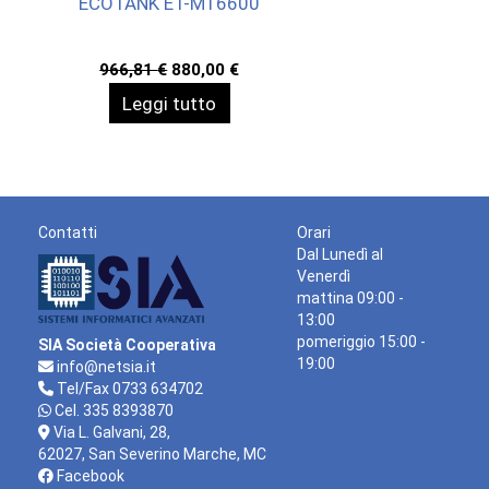
ECOTANK ET-M16600
Il
Il
966,81
€
880,00
€
prezzo
prezzo
Leggi tutto
originale
attuale
era:
è:
966,81 €.
880,00 €.
Contatti
Orari
Dal Lunedì al
Venerdì
mattina 09:00 -
13:00
pomeriggio 15:00 -
SIA Società Cooperativa
19:00
info@netsia.it
Tel/Fax 0733 634702
Cel. 335 8393870
Via L. Galvani, 28,
62027, San Severino Marche, MC
Facebook