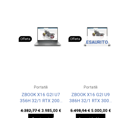
Offerta
Offerta
ESAURITO
Portatili
Portatili
ZBOOK X16 G2I U7
ZBOOK X16 G2I U9
356H 32/1 RTX 2000
386H 32/1 RTX 3000
W11P 3YOFF
W11P 3Y ONSITE
Il
Il
Il
Il
4.382,77
€
3.985,00
€
5.498,94
€
5.000,00
€
prezzo
prezzo
prezzo
pre