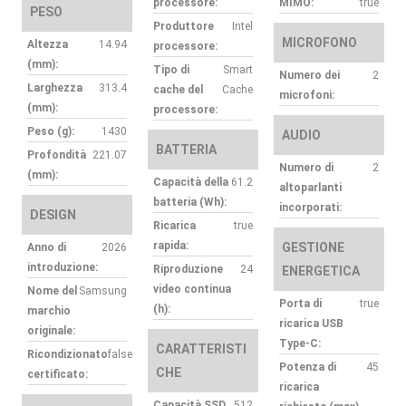
processore:
MIMO:
true
PESO
Produttore
Intel
MICROFONO
Altezza
14.94
processore:
(mm):
Tipo di
Smart
Numero dei
2
Larghezza
313.4
cache del
Cache
microfoni:
(mm):
processore:
Peso (g):
1430
AUDIO
BATTERIA
Profondità
221.07
Numero di
2
(mm):
Capacità della
61.2
altoparlanti
batteria (Wh):
incorporati:
DESIGN
Ricarica
true
rapida:
GESTIONE
Anno di
2026
introduzione:
Riproduzione
24
ENERGETICA
video continua
Nome del
Samsung
Porta di
true
(h):
marchio
ricarica USB
originale:
Type-C:
CARATTERISTI
Ricondizionato
false
Potenza di
45
CHE
certificato:
ricarica
Capacità SSD
512