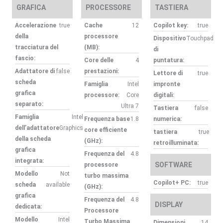
GRAFICA
PROCESSORE
TASTIERA
Accelerazione
true
Cache
12
Copilot key:
true
della
processore
Dispositivo
Touchpad
tracciatura del
(MB):
di
fascio:
Core delle
4
puntatura:
Adattatore di
false
prestazioni:
Lettore di
true
scheda
Famiglia
Intel
impronte
grafica
processore:
Core
digitali:
separato:
Ultra 7
Tastiera
false
Famiglia
Intel
Frequenza base
1.8
numerica:
dell’adattatore
Graphics
core efficiente
tastiera
true
della scheda
(GHz):
retroilluminata:
grafica
Frequenza del
4.8
integrata:
SOFTWARE
processore
Modello
Not
turbo massima
Copilot+ PC:
true
scheda
available
(GHz):
grafica
Frequenza del
4.8
DISPLAY
dedicata:
Processore
Modello
Intel
Turbo Massima
Dimensioni
14