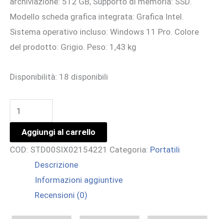
archiviazione: 512 GB, Supporto di memoria: SSD.
Modello scheda grafica integrata: Grafica Intel.
Sistema operativo incluso: Windows 11 Pro. Colore
del prodotto: Grigio. Peso: 1,43 kg
Disponibilità:
18 disponibili
GALAXY
BOOK6
Aggiungi al carrello
EE/14/U7
COD:
STD00SIX02154221
Categoria:
Portatili
PTL
Descrizione
VPRO/16GB/512GB/WIN11P
Informazioni aggiuntive
quantità
Recensioni (0)