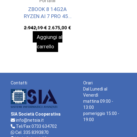
Portatili
ZBOOK 8 14G2A
RYZEN AI 7 PRO 450
32/1 W11P 3YOFF
Il
Il
2.942,19
€
2.675,00
€
prezzo
prezzo
Aggiungi al
originale
attuale
era:
è:
carrello
2.942,19 €.
2.675,00 €.
Contatti
Orari
Dal Lunedì al
Venerdì
mattina 09:00 -
13:00
pomeriggio 15:00 -
SIA Società Cooperativa
19:00
info@netsia.it
Tel/Fax 0733 634702
Cel. 335 8393870