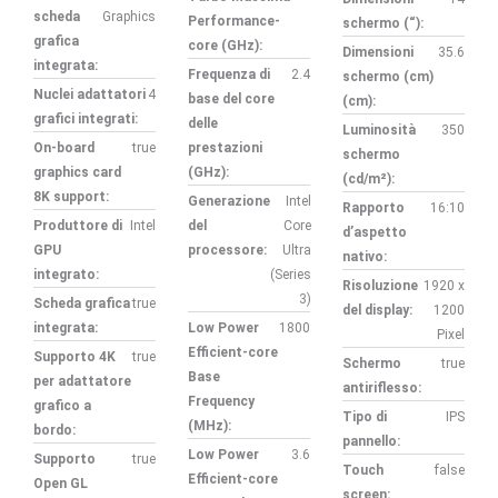
scheda
Graphics
Performance-
schermo (“):
grafica
core (GHz):
Dimensioni
35.6
integrata:
Frequenza di
2.4
schermo (cm)
Nuclei adattatori
4
base del core
(cm):
grafici integrati:
delle
Luminosità
350
On-board
true
prestazioni
schermo
graphics card
(GHz):
(cd/m²):
8K support:
Generazione
Intel
Rapporto
16:10
Produttore di
Intel
del
Core
d’aspetto
GPU
processore:
Ultra
nativo:
integrato:
(Series
Risoluzione
1920 x
3)
Scheda grafica
true
del display:
1200
integrata:
Low Power
1800
Pixel
Efficient-core
Supporto 4K
true
Schermo
true
Base
per adattatore
antiriflesso:
Frequency
grafico a
Tipo di
IPS
(MHz):
bordo:
pannello:
Low Power
3.6
Supporto
true
Touch
false
Efficient-core
Open GL
screen: