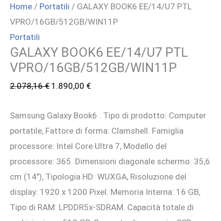
Home
/
Portatili
/ GALAXY BOOK6 EE/14/U7 PTL
VPRO/16GB/512GB/WIN11P
Portatili
GALAXY BOOK6 EE/14/U7 PTL
VPRO/16GB/512GB/WIN11P
Il
Il
2.078,16
€
1.890,00
€
prezzo
prezzo
Samsung Galaxy Book6 . Tipo di prodotto: Computer
originale
attuale
portatile, Fattore di forma: Clamshell. Famiglia
era:
è:
processore: Intel Core Ultra 7, Modello del
2.078,16 €.
1.890,00 €.
processore: 365. Dimensioni diagonale schermo: 35,6
cm (14″), Tipologia HD: WUXGA, Risoluzione del
display: 1920 x 1200 Pixel. Memoria Interna: 16 GB,
Tipo di RAM: LPDDR5x-SDRAM. Capacità totale di