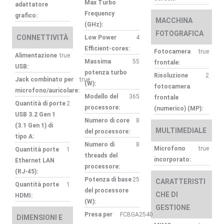
Max Turbo
adattatore
Frequency
grafico:
MACCHINA
(GHz):
FOTOGRAFICA
CONNETTIVITÀ
Low Power
4
Efficient-cores:
Fotocamera
true
Alimentazione
true
Massima
55
frontale:
USB:
potenza turbo
Risoluzione
2
Jack combinato per
true
(W):
fotocamera
microfono/auricolare:
Modello del
365
frontale
Quantità di porte
2
processore:
(numerico) (MP):
USB 3.2 Gen 1
Numero di core
8
(3.1 Gen 1) di
MULTIMEDIALE
del processore:
tipo A:
Numero di
8
Microfono
true
Quantità porte
1
threads del
incorporato:
Ethernet LAN
processore:
(RJ-45):
Potenza di base
25
CARATTERISTI
Quantità porte
1
del processore
CHE DI
HDMI:
(W):
GESTIONE
Presa per
FCBGA2540
DIMENSIONI E