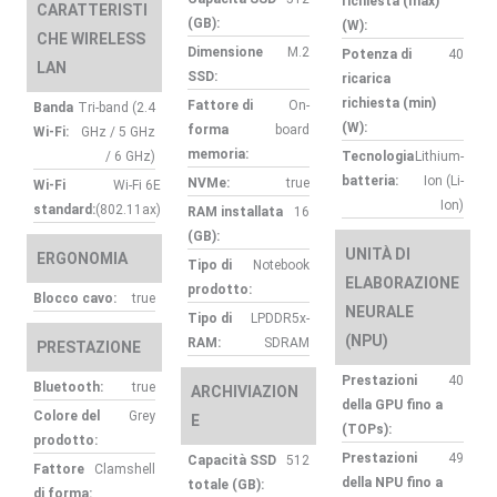
richiesta (max)
CARATTERISTI
(GB):
(W):
CHE WIRELESS
Dimensione
M.2
Potenza di
40
LAN
SSD:
ricarica
richiesta (min)
Fattore di
On-
Banda
Tri-band (2.4
(W):
forma
board
Wi-Fi:
GHz / 5 GHz
memoria:
/ 6 GHz)
Tecnologia
Lithium-
batteria:
Ion (Li-
NVMe:
true
Wi-Fi
Wi-Fi 6E
Ion)
standard:
(802.11ax)
RAM installata
16
(GB):
UNITÀ DI
ERGONOMIA
Tipo di
Notebook
ELABORAZIONE
prodotto:
Blocco cavo:
true
NEURALE
Tipo di
LPDDR5x-
(NPU)
RAM:
SDRAM
PRESTAZIONE
Prestazioni
40
Bluetooth:
true
ARCHIVIAZION
della GPU fino a
Colore del
Grey
E
(TOPs):
prodotto:
Prestazioni
49
Capacità SSD
512
Fattore
Clamshell
della NPU fino a
totale (GB):
di forma: