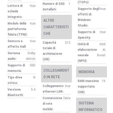
(TOPs):
Numero di SSD
1
Lettore di
true
Supporto degli
true
installati:
schede
effetti di
integrato:
Windows
ALTRE
Modulo della
true
Studio:
CARATTERISTI
piattaforma
Supporto di
true
CHE
fidata (TPM):
Sparsity:
Sensore a
true
Capacità
512
Unità di
Intel
effetto Hall:
totale di
elaborazione
AI
Sistema
Dolby
archiviazione
neurale
Boost
audio:
Atmos
(GB):
(NPU):
Supporto di
SSD
COLLEGAMENT
memoria:
MEMORIA
O IN RETE
Tipo drive
N
RAM massima
16
ottico:
Collegamento
true
supportata
Versione
5.4
ethernet LAN:
(GB):
Bluetooth:
Connessione
false
SISTEMA
di rete
mobile:
INFORMATICO