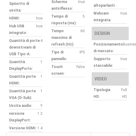
Schermo
true
Spinotto di
altoparlanti:
antiriflesso:
uscita:
Webcam
true
Tempo di
5
HDMI:
true
integrata:
risposta (ms):
Hub USB
true
Tempo
60
integrato:
DESIGN
massimo di
Quantità di porte
4
refresh (Hz):
Posizionamento
Busine
downstream di
di mercato:
Tipo di
IPS
USB Tipo-A:
pannello:
Supporto
true
Quantità
1
staccabile:
Touch
false
DisplayPorts:
screen:
Quantità porte
1
VIDEO
HDMI:
Tipologia
Full
Quantità porte
1
HD:
HD
VGA (D-Sub):
Uscita audio:
Y
versione
1.2
DisplayPort:
Versione HDMI:
1.4