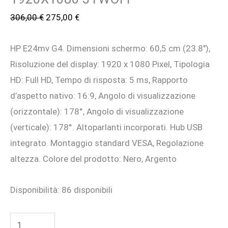
Il
Il
306,00
€
275,00
€
prezzo
prezzo
HP E24mv G4. Dimensioni schermo: 60,5 cm (23.8″),
originale
attuale
Risoluzione del display: 1920 x 1080 Pixel, Tipologia
era:
è:
HD: Full HD, Tempo di risposta: 5 ms, Rapporto
306,00 €.
275,00 €.
d’aspetto nativo: 16:9, Angolo di visualizzazione
(orizzontale): 178°, Angolo di visualizzazione
(verticale): 178°. Altoparlanti incorporati. Hub USB
integrato. Montaggio standard VESA, Regolazione
altezza. Colore del prodotto: Nero, Argento
Disponibilità:
86 disponibili
HP