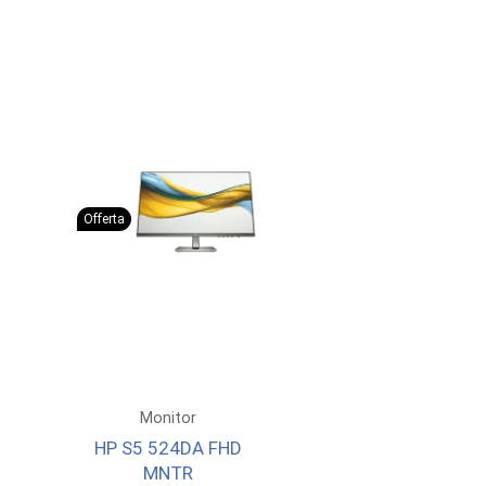
1.456,64 €.
1.325,00 €.
687,37 €.
625,0
Offerta
Monitor
HP S5 524DA FHD
MNTR