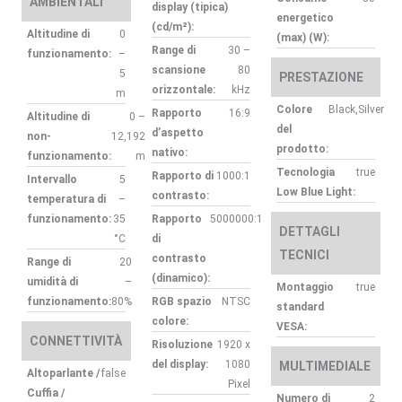
AMBIENTALI
display (tipica)
energetico
(cd/m²):
Altitudine di
0
(max) (W):
Range di
30 –
funzionamento:
–
scansione
80
5
PRESTAZIONE
orizzontale:
kHz
m
Colore
Black,Silver
Rapporto
16:9
Altitudine di
0 –
del
d’aspetto
non-
12,192
prodotto:
nativo:
funzionamento:
m
Tecnologia
true
Rapporto di
1000:1
Intervallo
5
Low Blue Light:
contrasto:
temperatura di
–
funzionamento:
35
Rapporto
5000000:1
DETTAGLI
°C
di
TECNICI
contrasto
Range di
20
(dinamico):
umidità di
–
Montaggio
true
funzionamento:
80%
RGB spazio
NTSC
standard
colore:
VESA:
CONNETTIVITÀ
Risoluzione
1920 x
del display:
1080
MULTIMEDIALE
Altoparlante /
false
Pixel
Cuffia /
Numero di
2