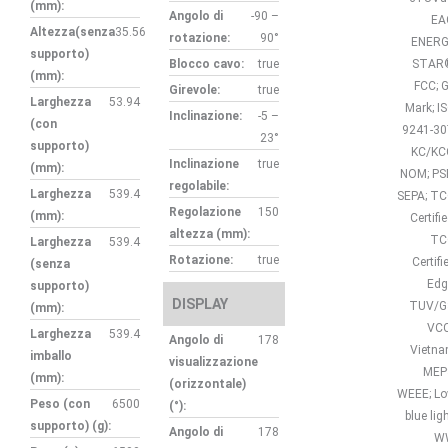
(mm):
Angolo di
-90 –
EA
Altezza(senza
35.56
rotazione:
90°
ENER
supporto)
Blocco cavo:
true
STAR
(mm):
FCC; 
Girevole:
true
Larghezza
53.94
Mark; I
Inclinazione:
-5 –
(con
9241-30
23°
supporto)
KC/KC
Inclinazione
true
(mm):
NOM; PS
regolabile:
Larghezza
539.4
SEPA; T
Regolazione
150
(mm):
Certifie
altezza (mm):
TC
Larghezza
539.4
Rotazione:
true
Certifi
(senza
Edg
supporto)
DISPLAY
TUV/G
(mm):
VCC
Larghezza
539.4
Angolo di
178
Vietn
imballo
visualizzazione
MEP
(mm):
(orizzontale)
WEEE; L
Peso (con
6500
(°):
blue ligh
supporto) (g):
Angolo di
178
W