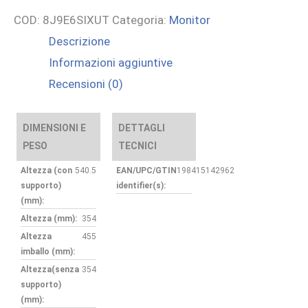
COD:
8J9E6SIXUT
Categoria:
Monitor
Descrizione
Informazioni aggiuntive
Recensioni (0)
DIMENSIONI E
DETTAGLI
PESO
TECNICI
Altezza (con
540.5
EAN/UPC/GTIN
198415142962
supporto)
identifier(s):
(mm):
Altezza (mm):
354
Altezza
455
imballo (mm):
Altezza(senza
354
supporto)
(mm):