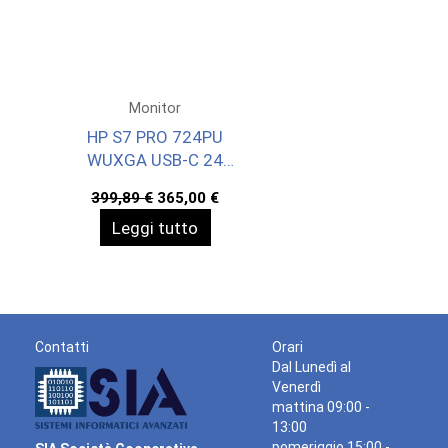
Monitor
HP S7 PRO 724PU
WUXGA USB-C 24
1920X1200 3YWOFF
Il
Il
399,89
€
365,00
€
prezzo
prezzo
Leggi tutto
originale
attuale
era:
è:
399,89 €.
365,00 €.
Contatti
Orari
Dal Lunedì al
Venerdì
mattina 09:00 -
13:00
pomeriggio 15:00 -