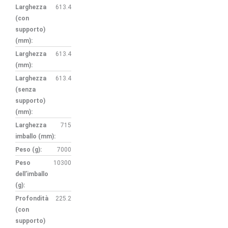
Larghezza
613.4
(con
supporto)
(mm):
Larghezza
613.4
(mm):
Larghezza
613.4
(senza
supporto)
(mm):
Larghezza
715
imballo (mm):
Peso (g):
7000
Peso
10300
dell’imballo
(g):
Profondità
225.2
(con
supporto)