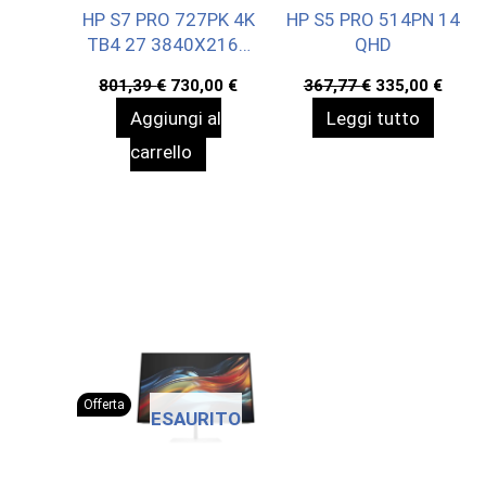
HP S7 PRO 727PK 4K
HP S5 PRO 514PN 14
TB4 27 3840X2160
QHD
3YWOFF
Il
Il
Il
Il
801,39
€
730,00
€
367,77
€
335,00
€
prezzo
prezzo
prezzo
prez
Aggiungi al
Leggi tutto
originale
attuale
originale
attua
era:
è:
era:
è:
carrello
801,39 €.
730,00 €.
367,77 €.
335,0
Offerta
ESAURITO