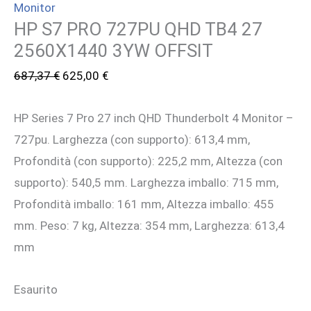
Monitor
HP S7 PRO 727PU QHD TB4 27
2560X1440 3YW OFFSIT
Il
Il
687,37
€
625,00
€
prezzo
prezzo
HP Series 7 Pro 27 inch QHD Thunderbolt 4 Monitor –
originale
attuale
727pu. Larghezza (con supporto): 613,4 mm,
era:
è:
Profondità (con supporto): 225,2 mm, Altezza (con
687,37 €.
625,00 €.
supporto): 540,5 mm. Larghezza imballo: 715 mm,
Profondità imballo: 161 mm, Altezza imballo: 455
mm. Peso: 7 kg, Altezza: 354 mm, Larghezza: 613,4
mm
Esaurito