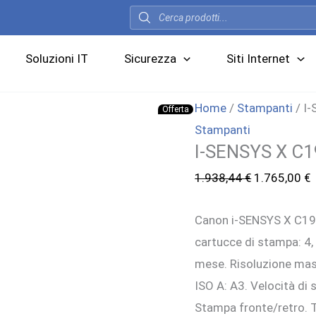
Products
search
Soluzioni IT
Sicurezza
Siti Internet
Home
/
Stampanti
/ I
Offerta
Stampanti
I-SENSYS X C1
Il
I
1.938,44
€
1.765,00
€
prezzo
p
Canon i-SENSYS X C193
originale
a
cartucce di stampa: 4
era:
è
mese. Risoluzione mas
1.938,44 €.
1
ISO A: A3. Velocità di
Stampa fronte/retro. Ti