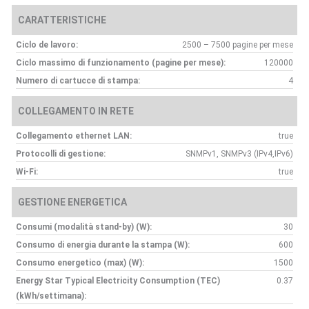
CARATTERISTICHE
Ciclo de lavoro:
2500 – 7500 pagine per mese
Ciclo massimo di funzionamento (pagine per mese):
120000
Numero di cartucce di stampa:
4
COLLEGAMENTO IN RETE
Collegamento ethernet LAN:
true
Protocolli di gestione:
SNMPv1, SNMPv3 (IPv4,IPv6)
Wi-Fi:
true
GESTIONE ENERGETICA
Consumi (modalità stand-by) (W):
30
Consumo di energia durante la stampa (W):
600
Consumo energetico (max) (W):
1500
Energy Star Typical Electricity Consumption (TEC)
0.37
(kWh/settimana):