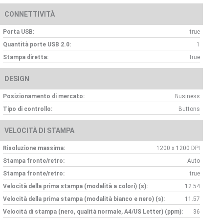
CONNETTIVITÀ
Porta USB:
true
Quantità porte USB 2.0:
1
Stampa diretta:
true
DESIGN
Posizionamento di mercato:
Business
Tipo di controllo:
Buttons
VELOCITÀ DI STAMPA
Risoluzione massima:
1200 x 1200 DPI
Stampa fronte/retro:
Auto
Stampa fronte/retro:
true
Velocità della prima stampa (modalità a colori) (s):
12.54
Velocità della prima stampa (modalità bianco e nero) (s):
11.57
Velocità di stampa (nero, qualità normale, A4/US Letter) (ppm):
36