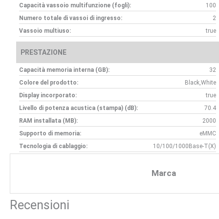
Capacità vassoio multifunzione (fogli):
100
Numero totale di vassoi di ingresso:
2
Vassoio multiuso:
true
PRESTAZIONE
Capacità memoria interna (GB):
32
Colore del prodotto:
Black,White
Display incorporato:
true
Livello di potenza acustica (stampa) (dB):
70.4
RAM installata (MB):
2000
Supporto di memoria:
eMMC
Tecnologia di cablaggio:
10/100/1000Base-T(X)
Marca
Recensioni