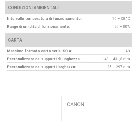
CONDIZIONI AMBIENTALI
Intervallo temperatura di funzionamento:
10 – 30 °C
Range di umidità di funzionamento:
20 – 80%
CARTA
Massimo formato carta serie ISO A:
A3
Personalizzate dei supporti di lunghezza:
148 – 431,8 mm
Personalizzate dei supporti larghezza:
85 – 297 mm
CANON