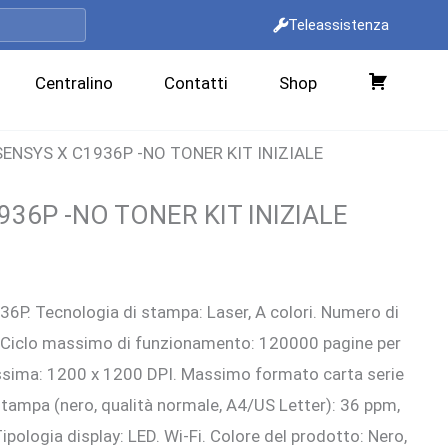
Teleassistenza
Centralino
Contatti
Shop
C
a
-SENSYS X C1936P -NO TONER KIT INIZIALE
r
r
936P -NO TONER KIT INIZIALE
e
l
l
rezzo
l
6P. Tecnologia di stampa: Laser, A colori. Numero di
ttuale
o
, Ciclo massimo di funzionamento: 120000 pagine per
:
sima: 1200 x 1200 DPI. Massimo formato carta serie
.765,00 €.
 stampa (nero, qualità normale, A4/US Letter): 36 ppm,
pologia display: LED. Wi-Fi. Colore del prodotto: Nero,