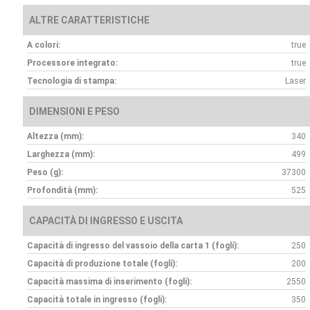
ALTRE CARATTERISTICHE
A colori:
true
Processore integrato:
true
Tecnologia di stampa:
Laser
DIMENSIONI E PESO
Altezza (mm):
340
Larghezza (mm):
499
Peso (g):
37300
Profondità (mm):
525
CAPACITÀ DI INGRESSO E USCITA
Capacità di ingresso del vassoio della carta 1 (fogli):
250
Capacità di produzione totale (fogli):
200
Capacità massima di inserimento (fogli):
2550
Capacità totale in ingresso (fogli):
350