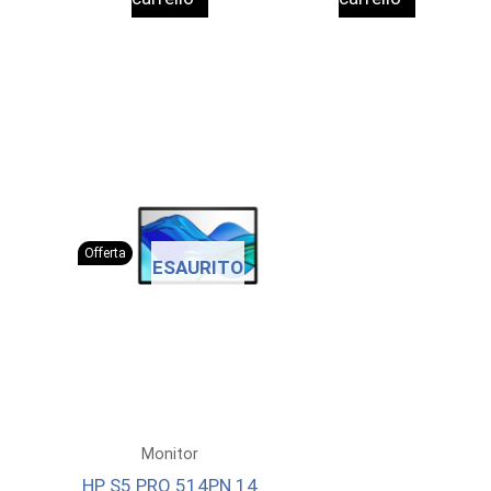
801,39 €.
730,00 €.
306,00 €.
275,0
Offerta
ESAURITO
Monitor
HP S5 PRO 514PN 14