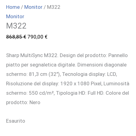
Home
/
Monitor
/ M322
Monitor
M322
Il
Il
868,85
€
790,00
€
prezzo
prezzo
Sharp MultiSync M322. Design del prodotto: Pannello
originale
attuale
piatto per segnaletica digitale. Dimensioni diagonale
era:
è:
schermo: 81,3 cm (32″), Tecnologia display: LCD,
868,85 €.
790,00 €.
Risoluzione del display: 1920 x 1080 Pixel, Luminosità
schermo: 550 cd/m², Tipologia HD: Full HD. Colore del
prodotto: Nero
Esaurito