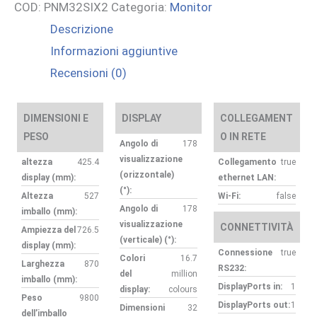
COD:
PNM32SIX2
Categoria:
Monitor
Descrizione
Informazioni aggiuntive
Recensioni (0)
DIMENSIONI E
DISPLAY
COLLEGAMENT
PESO
O IN RETE
Angolo di
178
visualizzazione
altezza
425.4
Collegamento
true
(orizzontale)
display (mm):
ethernet LAN:
(°):
Altezza
527
Wi-Fi:
false
Angolo di
178
imballo (mm):
visualizzazione
CONNETTIVITÀ
Ampiezza del
726.5
(verticale) (°):
display (mm):
Connessione
true
Colori
16.7
Larghezza
870
RS232:
del
million
imballo (mm):
DisplayPorts in:
1
display:
colours
Peso
9800
DisplayPorts out:
1
Dimensioni
32
dell’imballo