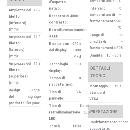
temperatura:
60 °C
d’aspetto
nativo:
Intervallo
0
Ampiezza del
17.2
temperatura di
–
Rapporto di
4000:1
filetto
funzionamento:
40
contrasto:
(inferiore)
°C
(mm):
Retroilluminazione
true
Range di
20
a LED:
Ampiezza del
11.9
umidità di
–
filetto
Risoluzione
1920 x
funzionamento:
80%
(laterale)
del display:
1080
Umidità:
10 – 80%
(mm):
Pixel
Ampiezza del
11.8
Tecnologia
LCD
DETTAGLI
filetto
display:
TECNICI
(superiore)
Tempo di
8
(mm):
risposta (ms):
Montaggio
true
Design
Digital
Tipo di
VA
standard
del
signage
pannello:
VESA:
prodotto:
flat panel
Tipo di
Direct-
PRESTAZIONE
retroilluminazione
LED
LED:
Posizionamento
Indoor
Touch
false
supportato: