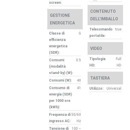
screen:
CONTENUTO
GESTIONE
DELL’IMBALLO
ENERGETICA
Telecomando
true
Classe di
G
portatile:
efficienza
energetica
VIDEO
(SDR):
Tipologia
Full
Consumi
0.5
HD:
HD
(modalità
stand-by) (W):
TASTIERA
Consumi (W):
40
Consumo di
41
Utilizzo:
Universal
energia (SDR)
per 1000 ore
(kWh):
Frequenza di
50/60
ingresso AC:
Hz
Tensione di
100 –