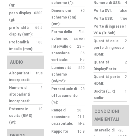
schermo (“):
Numero di USB:
4
(g):
Dimensioni
80
Porta DVI:
false
peso display
6300
schermo (cm)
Porta USB:
true
(g):
(cm):
Porte di ingresso
1
profondità
66.5
Forma dello
Flat
VGA (D-Sub):
display (mm):
schermo:
screen
Quantità delle
2
Profondità
160
Intervallo di
23 –
porte di ingresso
imballo (mm):
scansione
86
HDMI:
verticale:
Hz
AUDIO
Quantità
2
Luminosità
550
DisplayPorts:
Altoparlanti
true
schermo
Quantità porte
2
incorporati:
(cd/m²):
HDMI:
Numero di
2
Percentuale di
28
Uscita (L, R)
1
altoparlanti
offuscamento
audio:
incorporati:
(%):
Potenza in
10
Range di
26 –
CONDIZIONI
uscita (RMS)
scansione
91,1
AMBIENTALI
(W):
orizzontale:
kHz
Intervallo di
-20 –
Rapporto
16:9
DESIGN