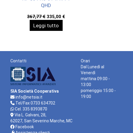
QHD
Il
Il
367,77
€
335,00
€
prezzo
prezzo
Leggi tutto
originale
attuale
era:
è:
367,77 €.
335,00 €.
Contatti
Orari
Dal Lunedì al
Venerdì
mattina 09:00 -
13:00
pomeriggio 15:00 -
SIA Società Cooperativa
19:00
info@netsia.it
Tel/Fax 0733 634702
Cel. 335 8393870
Via L. Galvani, 28,
62027, San Severino Marche, MC
Facebook
Assistenza clienti