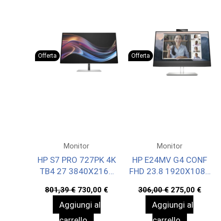
Offerta
Offerta
Monitor
Monitor
HP S7 PRO 727PK 4K
HP E24MV G4 CONF
TB4 27 3840X2160
FHD 23.8 1920X1080
3YWOFF
3YWOFF
Il
Il
Il
Il
801,39
€
730,00
€
306,00
€
275,00
€
prezzo
prezzo
prezzo
prez
Aggiungi al
Aggiungi al
originale
attuale
originale
attua
era:
è:
era:
è:
carrello
carrello