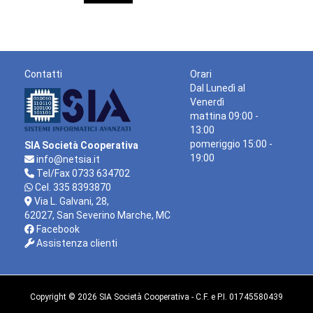
Contatti
Orari
Dal Lunedì al
Venerdì
mattina 09:00 -
13:00
pomeriggio 15:00 -
SIA Società Cooperativa
19:00
info@netsia.it
Tel/Fax 0733 634702
Cel. 335 8393870
Via L. Galvani, 28,
62027, San Severino Marche, MC
Facebook
Assistenza clienti
Copyright © 2026 SIA Società Cooperativa - C.F. e P.I. 01745580439