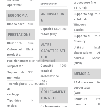
processore fino
processore:
operativo:
a (TOPs):
ARCHIVIAZION
Supporto degli
true
ERGONOMIA
effetti di
E
Blocco cavo:
true
Windows
Capacità SSD
1000
Studio:
totale (GB):
PRESTAZIONE
Supporto di
true
Sparsity:
Bluetooth:
true
ALTRE
Unità di
Intel
Colore del
Black
CARATTERISTI
elaborazione
AI
prodotto:
CHE
neurale
Boost
Posizionamento
Horizontal/Vertical
(NPU):
Capacità
1000
supportato:
totale di
Supporto di
SSD
MEMORIA
archiviazione
memoria:
(GB):
RAM massima
96
Tecnologia
10/100/1000Base-
supportata
di
T(X)
COLLEGAMENT
(GB):
cablaggio:
O IN RETE
Struttura
2 x
Tipo drive
N
memoria:
8
ottico:
Collegamento
true