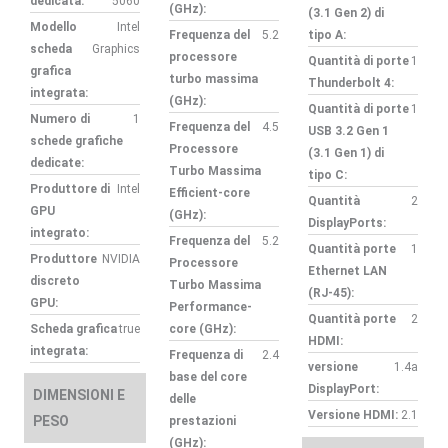
dedicata:
5060
(GHz):
(3.1 Gen 2) di
Modello
Intel
Frequenza del
5.2
tipo A:
scheda
Graphics
processore
Quantità di porte
1
grafica
turbo massima
Thunderbolt 4:
integrata:
(GHz):
Quantità di porte
1
Numero di
1
Frequenza del
4.5
USB 3.2 Gen 1
schede grafiche
Processore
(3.1 Gen 1) di
dedicate:
Turbo Massima
tipo C:
Produttore di
Intel
Efficient-core
Quantità
2
GPU
(GHz):
DisplayPorts:
integrato:
Frequenza del
5.2
Quantità porte
1
Produttore
NVIDIA
Processore
Ethernet LAN
discreto
Turbo Massima
(RJ-45):
GPU:
Performance-
Quantità porte
2
Scheda grafica
true
core (GHz):
HDMI:
integrata:
Frequenza di
2.4
versione
1.4a
base del core
DisplayPort:
DIMENSIONI E
delle
Versione HDMI:
2.1
PESO
prestazioni
(GHz):