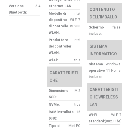
Versione
5.4
ethernet LAN:
CONTENUTO
Bluetooth:
Modello di
Intel
DELL’IMBALLO
dispositivo
Wi-Fi 7
di controllo
BE200
Schermo
false
WLAN:
incluso:
Produttore
Intel
SISTEMA
del controller
WLAN:
INFORMATICO
Wi-Fi:
true
Sistema
Windows
operativo
11 Home
CARATTERISTI
incluso:
CHE
CARATTERISTI
Dimensione
M.2
CHE WIRELESS
SSD:
LAN
NVMe:
true
RAM installata
16
Wi-Fi
Wi-Fi 7
(GB):
standard:
(802.11be)
Tipo di
Mini PC