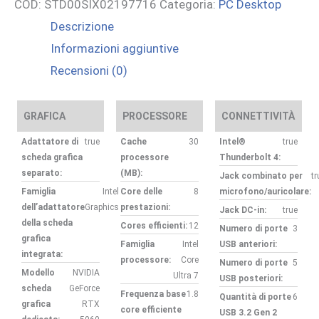
COD:
STD00SIX02197716
Categoria:
PC Desktop
Descrizione
Informazioni aggiuntive
Recensioni (0)
GRAFICA
PROCESSORE
CONNETTIVITÀ
Adattatore di
true
Cache
30
Intel®
true
scheda grafica
processore
Thunderbolt 4:
separato:
(MB):
Jack combinato per
tr
Famiglia
Intel
Core delle
8
microfono/auricolare:
dell’adattatore
Graphics
prestazioni:
Jack DC-in:
true
della scheda
Cores efficienti:
12
Numero di porte
3
grafica
Famiglia
Intel
USB anteriori:
integrata:
processore:
Core
Numero di porte
5
Modello
NVIDIA
Ultra 7
USB posteriori:
scheda
GeForce
Frequenza base
1.8
Quantità di porte
6
grafica
RTX
core efficiente
USB 3.2 Gen 2