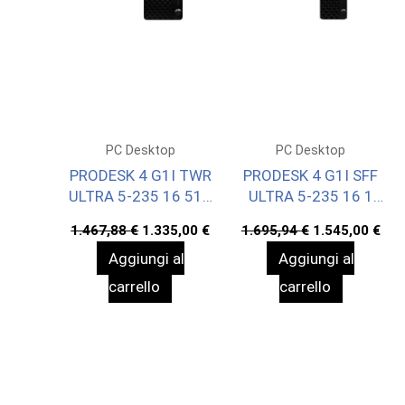
PC Desktop
PC Desktop
PRODESK 4 G1I TWR
PRODESK 4 G1I SFF
ULTRA 5-235 16 512
ULTRA 5-235 16 1
WIN11P 3YW
WIN11P 3YW
Il
Il
Il
Il
1.467,88
€
1.335,00
€
1.695,94
€
1.545,00
€
prezzo
prezzo
prezzo
pre
Aggiungi al
Aggiungi al
originale
attuale
originale
att
era:
è:
era:
è:
carrello
carrello
1.467,88 €.
1.335,00 €.
1.695,94 €.
1.5