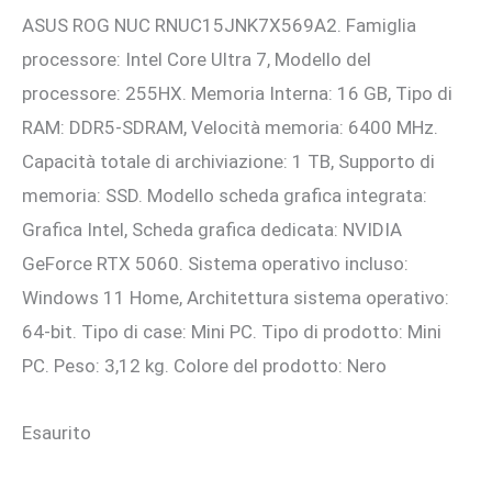
ASUS ROG NUC RNUC15JNK7X569A2. Famiglia
originale
attuale
processore: Intel Core Ultra 7, Modello del
era:
è:
processore: 255HX. Memoria Interna: 16 GB, Tipo di
4.063,18 €.
3.695,00 €.
RAM: DDR5-SDRAM, Velocità memoria: 6400 MHz.
Capacità totale di archiviazione: 1 TB, Supporto di
memoria: SSD. Modello scheda grafica integrata:
Grafica Intel, Scheda grafica dedicata: NVIDIA
GeForce RTX 5060. Sistema operativo incluso:
Windows 11 Home, Architettura sistema operativo:
64-bit. Tipo di case: Mini PC. Tipo di prodotto: Mini
PC. Peso: 3,12 kg. Colore del prodotto: Nero
Esaurito