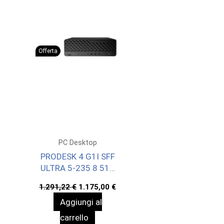
Offerta
PC Desktop
PRODESK 4 G1I SFF
ULTRA 5-235 8 512
WIN11P 3YW
Il
Il
1.291,22
€
1.175,00
€
prezzo
prezzo
Aggiungi al
originale
attuale
era:
è:
carrello
1.291,22 €.
1.175,00 €.