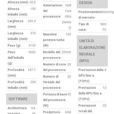
Altezza (mm):
56.5
DESIGN
Generazione
Intel
Altezza
190
del
Core
Posizionamento
Gaming
imballo (mm):
processore:
Ultra
di mercato:
Larghezza
282.4
(Series
Tipo di
Mini
(mm):
2)
case:
PC
Larghezza
370
Massima
160
imballo (mm):
potenza turbo
UNITÀ DI
Peso (g):
3120
(W):
ELABORAZIONE
Peso
5600
Modello del
255HX
NEURALE
dell’imballo
processore:
(NPU)
(g):
Numero di core
20
Profondità
187.7
del processore:
Prestazioni della
8
(mm):
GPU fino a
Numero di
20
(TOPs):
Profondità
258
threads del
imballo (mm):
processore:
Prestazioni
13
della NPU fino a
Potenza di base
55
SOFTWARE
(TOPs):
del processore
(W):
Prestazioni
33
Architettura
64-
totali del
Produttore
Intel
sistema
bit