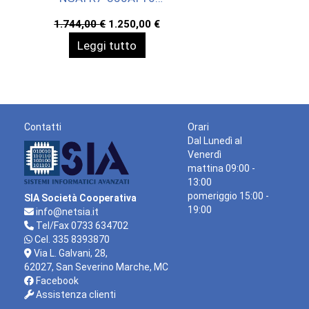
512 WIN11P 3YW
Il
Il
1.744,00
€
1.250,00
€
prezzo
prezzo
Leggi tutto
originale
attuale
era:
è:
1.744,00 €.
1.250,00 €.
Contatti
Orari
Dal Lunedì al
Venerdì
mattina 09:00 -
13:00
pomeriggio 15:00 -
SIA Società Cooperativa
19:00
info@netsia.it
Tel/Fax 0733 634702
Cel. 335 8393870
Via L. Galvani, 28,
62027, San Severino Marche, MC
Facebook
Assistenza clienti