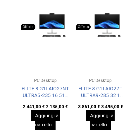
Offerta
Offerta
PC Desktop
PC Desktop
ELITE 8 G1I AIO27NT
ELITE 8 G1I AIO27T
ULTRA5-235 16 512
ULTRA9-285 32 1
W11P 3YW
W11P 3YW
Il
Il
Il
Il
2.441,00
€
2.135,00
€
3.861,00
€
3.495,00
€
prezzo
prezzo
prezzo
pre
Aggiungi al
Aggiungi al
originale
attuale
originale
att
era:
è:
era:
è:
carrello
carrello
2.441,00 €.
2.135,00 €.
3.861,00 €.
3.4