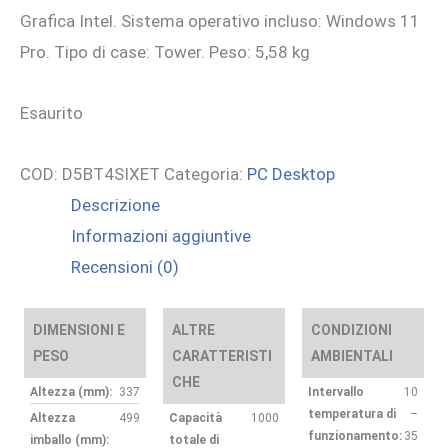
Grafica Intel. Sistema operativo incluso: Windows 11
Pro. Tipo di case: Tower. Peso: 5,58 kg
Esaurito
COD:
D5BT4SIXET
Categoria:
PC Desktop
Descrizione
Informazioni aggiuntive
Recensioni (0)
DIMENSIONI E
ALTRE
CONDIZIONI
PESO
CARATTERISTI
AMBIENTALI
CHE
Altezza (mm):
337
Intervallo
10
temperatura di
–
Altezza
499
Capacità
1000
funzionamento:
35
imballo (mm):
totale di