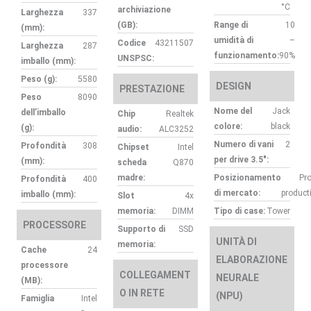
°C
archiviazione
Larghezza
337
(GB):
Range di
10
(mm):
umidità di
–
Codice
43211507
Larghezza
287
funzionamento:
90%
UNSPSC:
imballo (mm):
Peso (g):
5580
DESIGN
PRESTAZIONE
Peso
8090
Nome del
Jack
dell’imballo
Chip
Realtek
colore:
black
(g):
audio:
ALC3252
Numero di vani
2
Profondità
308
Chipset
Intel
per drive 3.5″:
(mm):
scheda
Q870
madre:
Posizionamento
Pr
Profondità
400
di mercato:
producti
imballo (mm):
Slot
4x
memoria:
DIMM
Tipo di case:
Tower
PROCESSORE
Supporto di
SSD
UNITÀ DI
memoria:
Cache
24
ELABORAZIONE
processore
COLLEGAMENT
NEURALE
(MB):
O IN RETE
(NPU)
Famiglia
Intel