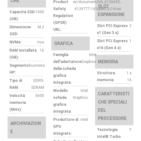
CHE
Product
en/document/ish_6126692-
SLOT
Safety
6126777-16?openCLC=true
Capacità SSD
1000
ESPANSIONE
Regulation
(GB):
(GPSR)
Slot PCI Express
2
Dimensione
M.2
URL:
x1 (Gen 3.x):
SSD:
Slot PCI Express
1
NVMe:
true
GRAFICA
x16 (Gen 4.x):
RAM installata
16
Famiglia
Intel
(GB):
MEMORIA
dell’adattatore
Graphics
Segmento
Business
della scheda
HP:
Struttura
1 x
grafica
memoria:
16
Tipo di
DDR5-
integrata:
RAM:
SDRAM
Modello
Intel
CARATTERISTI
Velocità
5600
scheda
Graphics
CHE SPECIALI
memoria
grafica
(MHz):
DEL
integrata:
PROCESSORE
Produttore di
Intel
ARCHIVIAZION
GPU
Tecnologia
Y
E
integrato:
Intel® Turbo