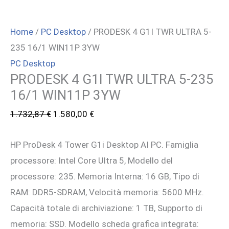
Home
/
PC Desktop
/ PRODESK 4 G1I TWR ULTRA 5-
235 16/1 WIN11P 3YW
PC Desktop
PRODESK 4 G1I TWR ULTRA 5-235
16/1 WIN11P 3YW
Il
Il
1.732,87
€
1.580,00
€
prezzo
prezzo
HP ProDesk 4 Tower G1i Desktop AI PC. Famiglia
originale
attuale
processore: Intel Core Ultra 5, Modello del
era:
è:
processore: 235. Memoria Interna: 16 GB, Tipo di
1.732,87 €.
1.580,00 €.
RAM: DDR5-SDRAM, Velocità memoria: 5600 MHz.
Capacità totale di archiviazione: 1 TB, Supporto di
memoria: SSD. Modello scheda grafica integrata: