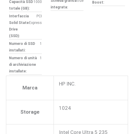
Scheda grafica
true
Capacità SSD
1000
Boost:
integrata:
totale (GB):
Interfaccia
PCI
Solid State
Express
Drive
(SSD):
Numero di SSD
1
installati:
Numero di unità
1
di archiviazione
installate:
HP INC.
Marca
1024
Storage
Intel Core Ultra 5 235