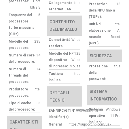
processore:
Core
Collegamento
true
Prestazioni
13
Ultra 5
ethernet LAN:
della NPU fino a
Frequenza del
5
(TOPs):
processore
CONTENUTO
Unità di
Intel
turbo massima
DELL’IMBALLO
elaborazione
AI
(GHz):
neurale
Boost
Connettività
Wired
Modello del
235
(NPU):
tastiera:
processore:
Modello del
HP 125
Numero di core
14
SICUREZZA
dispositivo
Wired
del processore:
di ingresso:
Mouse
Protezione
true
Numero di
14
della
Tastiera
true
threads del
password:
inclusa:
processore:
Produttore
Intel
SISTEMA
DETTAGLI
processore:
INFORMATICO
TECNICI
Tipo di cache
L3
del processore:
Sistema
Windows
EAN/UPC/GTIN
199896887748
operativo
11 Pro
identifier(s):
CARATTERISTI
incluso:
General
https://support.hp.com/us-