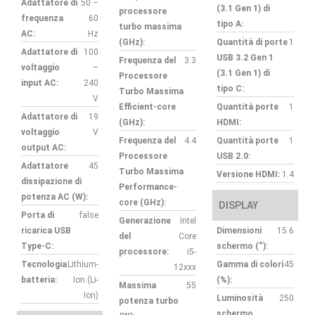
Adattatore di
50 –
(3.1 Gen 1) di
processore
frequenza
60
tipo A:
turbo massima
AC:
Hz
(GHz):
Quantità di porte
1
Adattatore di
100
USB 3.2 Gen 1
Frequenza del
3.3
voltaggio
–
(3.1 Gen 1) di
Processore
input AC:
240
tipo C:
Turbo Massima
V
Efficient-core
Quantità porte
1
Adattatore di
19
(GHz):
HDMI:
voltaggio
V
Frequenza del
4.4
Quantità porte
1
output AC:
Processore
USB 2.0:
Adattatore
45
Turbo Massima
Versione HDMI:
1.4
dissipazione di
Performance-
potenza AC (W):
core (GHz):
DISPLAY
Porta di
false
Generazione
Intel
ricarica USB
Dimensioni
15.6
del
Core
Type-C:
schermo (“):
processore:
i5-
Tecnologia
Lithium-
Gamma di colori
45
12xxx
batteria:
Ion (Li-
(%):
Massima
55
Ion)
Luminosità
250
potenza turbo
schermo