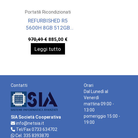
Portatili Ricondizionati
REFURBISHED R5
5600H 8GB 512GB
SHARED 14 W11H
Il
Il
970,49
€
885,00
€
prezzo
prezzo
Leggi tutto
originale
attuale
era:
è:
970,49 €.
885,00 €.
Contatti
Orari
Dal Lunedì al
Venerdì
mattina 09:00 -
13:00
pomeriggio 15:00 -
SIA Società Cooperativa
19:00
info@netsia.it
Tel/Fax 0733 634702
Cel. 335 8393870