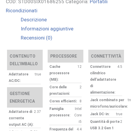
COD:
STD00SIX01686255
Categoria:
Portatili
Ricondizionati
Descrizione
Informazioni aggiuntive
Recensioni (0)
CONTENUTO
PROCESSORE
CONNETTIVITÀ
DELL’IMBALLO
Cache
12
Connettore
4.5
processore
cilindrico
Adattatore
true
(MB):
dell’adattatore
AC/DC:
di
Core delle
2
alimentazione:
GESTIONE
prestazioni:
Jack combinato per
tr
ENERGETICA
Cores efficienti:
8
microfono/auricolare:
Famiglia
Intel
Adattatore di
2.37
Jack DC-in:
true
processore:
Core
corrente
i5
Quantità di porte
2
output AC (A):
USB 3.2 Gen 1
Frequenza del
4.4