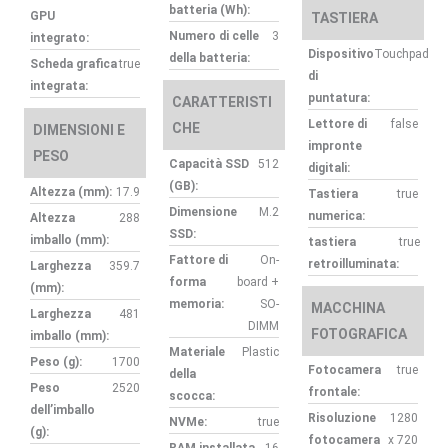
batteria (Wh):
GPU
TASTIERA
Numero di celle
3
integrato:
Dispositivo
Touchpad
della batteria:
Scheda grafica
true
di
integrata:
puntatura:
CARATTERISTI
Lettore di
false
CHE
DIMENSIONI E
impronte
PESO
Capacità SSD
512
digitali:
(GB):
Altezza (mm):
17.9
Tastiera
true
Dimensione
M.2
numerica:
Altezza
288
SSD:
imballo (mm):
tastiera
true
Fattore di
On-
retroilluminata:
Larghezza
359.7
forma
board +
(mm):
memoria:
SO-
MACCHINA
Larghezza
481
DIMM
FOTOGRAFICA
imballo (mm):
Materiale
Plastic
Peso (g):
1700
Fotocamera
true
della
Peso
2520
frontale:
scocca:
dell’imballo
Risoluzione
1280
NVMe:
true
(g):
fotocamera
x 720