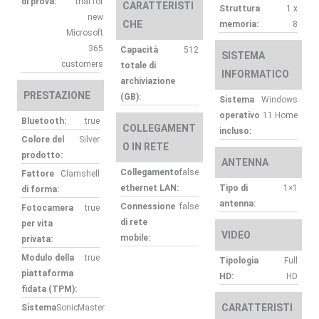
di prova:
trial for
CARATTERISTI
Struttura
1 x
new
CHE
memoria:
8
Microsoft
365
Capacità
512
SISTEMA
customers
totale di
INFORMATICO
archiviazione
PRESTAZIONE
(GB):
Sistema
Windows
operativo
11 Home
Bluetooth:
true
COLLEGAMENT
incluso:
Colore del
Silver
O IN RETE
prodotto:
ANTENNA
Collegamento
false
Fattore
Clamshell
ethernet LAN:
Tipo di
1×1
di forma:
antenna:
Connessione
false
Fotocamera
true
di rete
per vita
VIDEO
mobile:
privata:
Modulo della
true
Tipologia
Full
piattaforma
HD:
HD
fidata (TPM):
CARATTERISTI
Sistema
SonicMaster