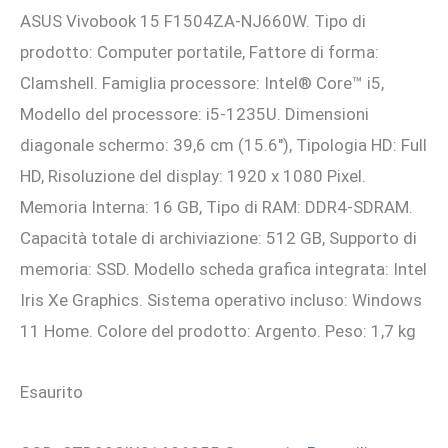
ASUS Vivobook 15 F1504ZA-NJ660W. Tipo di
originale
attuale
prodotto: Computer portatile, Fattore di forma:
era:
è:
Clamshell. Famiglia processore: Intel® Core™ i5,
844,29 €.
770,00 €.
Modello del processore: i5-1235U. Dimensioni
diagonale schermo: 39,6 cm (15.6″), Tipologia HD: Full
HD, Risoluzione del display: 1920 x 1080 Pixel.
Memoria Interna: 16 GB, Tipo di RAM: DDR4-SDRAM.
Capacità totale di archiviazione: 512 GB, Supporto di
memoria: SSD. Modello scheda grafica integrata: Intel
Iris Xe Graphics. Sistema operativo incluso: Windows
11 Home. Colore del prodotto: Argento. Peso: 1,7 kg
Esaurito