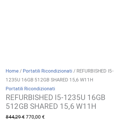
Home
/
Portatili Ricondizionati
/ REFURBISHED I5-
1235U 16GB 512GB SHARED 15,6 W11H
Portatili Ricondizionati
REFURBISHED I5-1235U 16GB
512GB SHARED 15,6 W11H
Il
Il
844,29
€
770,00
€
prezzo
prezzo