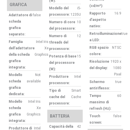
(W):
GRAFICA
(cd/m²):
Modello del
i5-
Rapporto
16:9
processore:
1235U
Adattatore di
false
d’aspetto
scheda
Numero di core
10
nativo:
grafica
del processore:
Retroilluminazione
true
separato:
Numero di
12
a LED:
Famiglia
Intel Iris
threads del
RGB spazio
NTSC
dell’adattatore
Xe
processore:
colore:
della scheda
Graphics
Potenza di base
15
grafica
Risoluzione
1920 x
del processore
integrata:
del display:
1080
(W):
Pixel
Modello
Not
Produttore
Intel
scheda
available
Schermo
true
processore:
grafica
antiriflesso:
Tipo di
Smart
dedicata:
Tempo
60
cache del
Cache
Modello
Intel Iris
massimo di
processore:
scheda
Xe
refresh (Hz):
grafica
Graphics
BATTERIA
Touch
false
integrata:
screen:
Capacità della
42
Produttore di
Intel