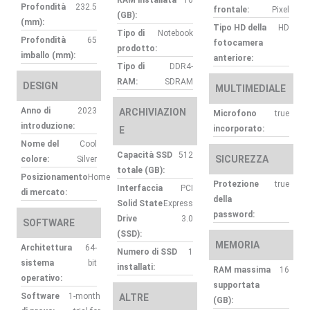
RAM installata
16
Profondità
232.5
frontale:
Pixel
(GB):
(mm):
Tipo HD della
HD
Tipo di
Notebook
Profondità
65
fotocamera
prodotto:
imballo (mm):
anteriore:
Tipo di
DDR4-
RAM:
SDRAM
DESIGN
MULTIMEDIALE
Anno di
2023
ARCHIVIAZION
Microfono
true
introduzione:
incorporato:
E
Nome del
Cool
Capacità SSD
512
SICUREZZA
colore:
Silver
totale (GB):
Posizionamento
Home
Protezione
true
Interfaccia
PCI
di mercato:
della
Solid State
Express
password:
Drive
3.0
SOFTWARE
(SSD):
MEMORIA
Architettura
64-
Numero di SSD
1
sistema
bit
installati:
RAM massima
16
operativo:
supportata
Software
1-month
ALTRE
(GB):