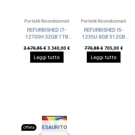
Portatili Ricondizionati
Portatili Ricondizionati
REFURBISHED I7-
REFURBISHED I5-
12700H 32GB 1TB
1235U 8GB 512GB
RTX 3060 16 W11H
SHARED 15,6 W11H
Il
Il
Il
Il
3.670,85
€
3.340,00
€
770,88
€
705,00
€
prezzo
prezzo
prezzo
prez
Leggi tutto
Leggi tutto
originale
attuale
originale
attua
era:
è:
era:
è:
3.670,85 €.
3.340,00 €.
770,88 €.
705,0
ESAURITO
Offerta