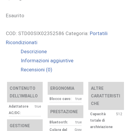
Esaurito
COD:
STD00SIX02352586
Categoria:
Portatili
Ricondizionati
Descrizione
Informazioni aggiuntive
Recensioni (0)
CONTENUTO
ERGONOMIA
ALTRE
DELL’IMBALLO
CARATTERISTI
Blocco cavo:
true
CHE
Adattatore
true
PRESTAZIONE
AC/DC:
Capacità
512
totale di
Bluetooth:
true
GESTIONE
archiviazione
Colore del
Grey