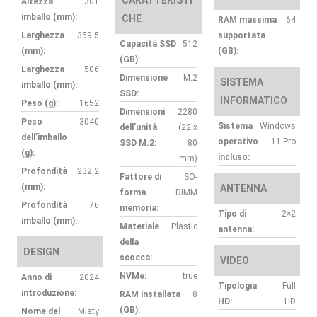
Altezza
301
imballo (mm):
CHE
RAM massima
64
Larghezza
359.5
supportata
Capacità SSD
512
(mm):
(GB):
(GB):
Larghezza
506
Dimensione
M.2
SISTEMA
imballo (mm):
SSD:
INFORMATICO
Peso (g):
1652
Dimensioni
2280
Peso
3040
Sistema
Windows
dell’unità
(22 x
dell’imballo
operativo
11 Pro
SSD M.2:
80
(g):
incluso:
mm)
Profondità
232.2
Fattore di
SO-
(mm):
ANTENNA
forma
DIMM
Profondità
76
memoria:
Tipo di
2×2
imballo (mm):
Materiale
Plastic
antenna:
della
DESIGN
scocca:
VIDEO
NVMe:
true
Anno di
2024
Tipologia
Full
introduzione:
RAM installata
8
HD:
HD
(GB):
Nome del
Misty