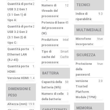
Quantità di porte
2
TECNICI
Numero di
12
USB 3.2 Gen 1
threads del
Indice di
9.3
(3.1 Gen 1) di
processore:
riparabilità:
tipo A:
Potenza di base
45
Quantità di porte
2
del processore
MULTIMEDIALE
USB 3.2 Gen 2
(W):
(3.1 Gen 2) di
Microfono
true
Produttore
Intel
tipo C:
incorporato:
processore:
Quantità porte
1
Tipo di
Smart
Ethernet LAN
SICUREZZA
cache del
Cache
(RJ-45):
processore:
Protezione
true
Quantità porte
1
della
HDMI:
BATTERIA
password:
Versione HDMI:
1.4
versione
2.0
Capacità della
50
Trusted
batteria (Wh):
DIMENSIONI E
Platform
Numero di celle
3
PESO
Module (TPM):
della batteria:
Altezza (mm):
19.9
MEMORIA
CARATTERISTI