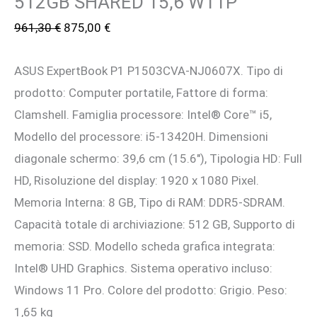
512GB SHARED 15,6 W11P
Il
Il
961,30
€
875,00
€
prezzo
prezzo
ASUS ExpertBook P1 P1503CVA-NJ0607X. Tipo di
originale
attuale
prodotto: Computer portatile, Fattore di forma:
era:
è:
Clamshell. Famiglia processore: Intel® Core™ i5,
961,30 €.
875,00 €.
Modello del processore: i5-13420H. Dimensioni
diagonale schermo: 39,6 cm (15.6″), Tipologia HD: Full
HD, Risoluzione del display: 1920 x 1080 Pixel.
Memoria Interna: 8 GB, Tipo di RAM: DDR5-SDRAM.
Capacità totale di archiviazione: 512 GB, Supporto di
memoria: SSD. Modello scheda grafica integrata:
Intel® UHD Graphics. Sistema operativo incluso:
Windows 11 Pro. Colore del prodotto: Grigio. Peso:
1,65 kg