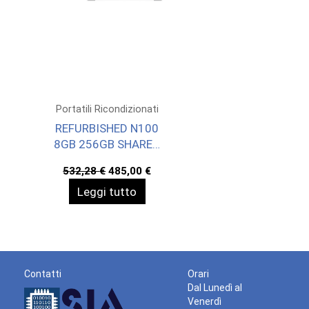
Portatili Ricondizionati
REFURBISHED N100
8GB 256GB SHARED
15,6 W11H
Il
Il
532,28
€
485,00
€
prezzo
prezzo
Leggi tutto
originale
attuale
era:
è:
532,28 €.
485,00 €.
Contatti
Orari
Dal Lunedì al
Venerdì