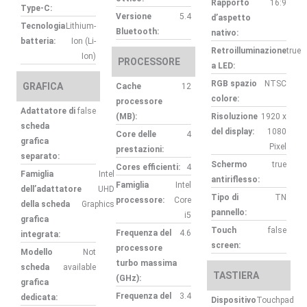
Rapporto
16:9
Type-C:
Versione
5.4
d’aspetto
Tecnologia
Lithium-
Bluetooth:
nativo:
batteria:
Ion (Li-
Retroilluminazione
true
Ion)
PROCESSORE
a LED:
RGB spazio
NTSC
GRAFICA
Cache
12
colore:
processore
Adattatore di
false
(MB):
Risoluzione
1920 x
scheda
del display:
1080
Core delle
4
grafica
Pixel
prestazioni:
separato:
Schermo
true
Cores efficienti:
4
Famiglia
Intel
antiriflesso:
Famiglia
Intel
dell’adattatore
UHD
Tipo di
TN
processore:
Core
della scheda
Graphics
pannello:
i5
grafica
Touch
false
Frequenza del
4.6
integrata:
screen:
processore
Modello
Not
turbo massima
scheda
available
TASTIERA
(GHz):
grafica
Frequenza del
3.4
dedicata:
Dispositivo
Touchpad