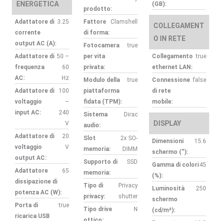
ENERGETICA
(GB):
prodotto:
Adattatore di
3.25
Fattore
Clamshell
COLLEGAMENT
corrente
di forma:
O IN RETE
output AC (A):
Fotocamera
true
Adattatore di
50 –
per vita
Collegamento
true
frequenza
60
privata:
ethernet LAN:
AC:
Hz
Modulo della
true
Connessione
false
Adattatore di
100
piattaforma
di rete
voltaggio
–
fidata (TPM):
mobile:
input AC:
240
Sistema
Dirac
DISPLAY
V
audio:
Adattatore di
20
Slot
2x SO-
Dimensioni
15.6
voltaggio
V
memoria:
DIMM
schermo (“):
output AC:
Supporto di
SSD
Gamma di colori
45
Adattatore
65
memoria:
(%):
dissipazione di
Tipo di
Privacy
Luminosità
250
potenza AC (W):
privacy:
shutter
schermo
Porta di
true
Tipo drive
N
(cd/m²):
ricarica USB
ottico: