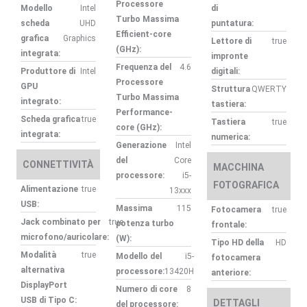
Processore
Modello
Intel
di
Turbo Massima
scheda
UHD
puntatura:
Efficient-core
grafica
Graphics
Lettore di
true
(GHz):
integrata:
impronte
Frequenza del
4.6
Produttore di
Intel
digitali:
Processore
GPU
Struttura
QWERTY
Turbo Massima
integrato:
tastiera:
Performance-
Scheda grafica
true
Tastiera
true
core (GHz):
integrata:
numerica:
Generazione
Intel
del
Core
CONNETTIVITÀ
MACCHINA
processore:
i5-
FOTOGRAFICA
Alimentazione
true
13xxx
USB:
Massima
115
Fotocamera
true
Jack combinato per
true
potenza turbo
frontale:
microfono/auricolare:
(W):
Tipo HD della
HD
Modalità
true
Modello del
i5-
fotocamera
alternativa
processore:
13420H
anteriore:
DisplayPort
Numero di core
8
USB di Tipo C:
DETTAGLI
del processore: