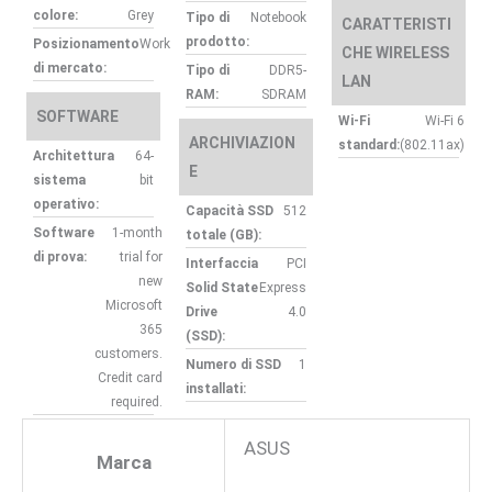
colore:
Grey
Tipo di
Notebook
CARATTERISTI
prodotto:
Posizionamento
Work
CHE WIRELESS
di mercato:
Tipo di
DDR5-
LAN
RAM:
SDRAM
SOFTWARE
Wi-Fi
Wi-Fi 6
ARCHIVIAZION
standard:
(802.11ax)
Architettura
64-
E
sistema
bit
operativo:
Capacità SSD
512
Software
1-month
totale (GB):
di prova:
trial for
Interfaccia
PCI
new
Solid State
Express
Microsoft
Drive
4.0
365
(SSD):
customers.
Numero di SSD
1
Credit card
installati:
required.
ASUS
Marca