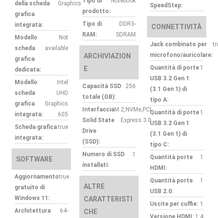
Tipo di
Notebook
della scheda
Graphics
SpeedStep:
prodotto:
grafica
Tipo di
DDR3-
integrata:
CONNETTIVITÀ
RAM:
SDRAM
Modello
Not
Jack combinato per
tr
scheda
available
microfono/auricolare:
ARCHIVIAZION
grafica
Quantità di porte
1
E
dedicata:
USB 3.2 Gen 1
Modello
Intel
Capacità SSD
256
(3.1 Gen 1) di
scheda
UHD
totale (GB):
tipo A:
grafica
Graphics
Interfaccia
M.2,NVMe,PCI
Quantità di porte
1
integrata:
605
Solid State
Express 3.0
USB 3.2 Gen 1
Scheda grafica
true
Drive
(3.1 Gen 1) di
integrata:
(SSD):
tipo C:
Numero di SSD
1
Quantità porte
1
SOFTWARE
installati:
HDMI:
Aggiornamento
true
Quantità porte
1
ALTRE
gratuito di
USB 2.0:
Windows 11:
CARATTERISTI
Uscite per cuffie:
1
Architettura
64-
CHE
Versione HDMI:
1.4