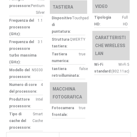
processore:
Pentium
VIDEO
TASTIERA
Silver
Tipologia
Full
Dispositivo
Touchpad
Frequenza del
1.1
HD:
HD
di
processore
puntatura:
(GHz):
CARATTERISTI
Struttura
QWERTY
Frequenza del
3.1
CHE WIRELESS
tastiera:
processore
LAN
Tastiera
true
turbo massima
numerica:
(GHz):
Wi-Fi
Wi-Fi 5
tastiera
false
Modello del
N5030
standard:
(802.11ac)
retroilluminata:
processore:
Numero di core
4
MACCHINA
del processore:
FOTOGRAFICA
Produttore
Intel
processore:
Fotocamera
true
Tipo di
Smart
frontale:
cache del
Cache
processore: