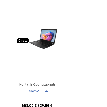
Offerta
Portatili Ricondizionati
Lenovo L14
Il
Il
658,00
€
329,00
€