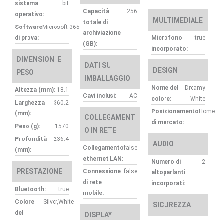
sistema
bit
Capacità
256
operativo:
MULTIMEDIALE
totale di
Software
Microsoft 365
archiviazione
di prova:
Microfono
true
(GB):
incorporato:
DIMENSIONI E
DATI SU
DESIGN
PESO
IMBALLAGGIO
Nome del
Dreamy
Altezza (mm):
18.1
Cavi inclusi:
AC
colore:
White
Larghezza
360.2
Posizionamento
Home
(mm):
COLLEGAMENT
di mercato:
Peso (g):
1570
O IN RETE
Profondità
236.4
AUDIO
Collegamento
false
(mm):
ethernet LAN:
Numero di
2
PRESTAZIONE
Connessione
false
altoparlanti
di rete
incorporati:
Bluetooth:
true
mobile:
Colore
Silver,White
SICUREZZA
del
DISPLAY