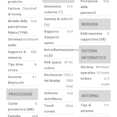
Protezione
true
prodotto:
Dimensioni
15.6
della
Fattore
Clamshell
schermo (“):
password:
di forma:
Gamma di colori
45
Modulo della
true
MEMORIA
(%):
piattaforma
Rapporto
16:9
fidata (TPM):
RAM massima
8
d’aspetto
Sistema
SonicMaster
supportata (GB):
nativo:
audio:
Retroilluminazione
true
SISTEMA
Supporto di
SSD
a LED:
INFORMATICO
memoria:
RGB spazio
NTSC
Tipo drive
N
Sistema
Windows
colore:
ottico:
operativo
10 Home
Risoluzione
1920 x
Versione
4.1
incluso:
in S
del display:
1080
Bluetooth:
mode
Pixel
Schermo
true
PROCESSORE
ANTENNA
antiriflesso:
Cache
4
Tipo di
1×1
Touch
false
processore (MB):
antenna:
screen:
Famiglia
Intel