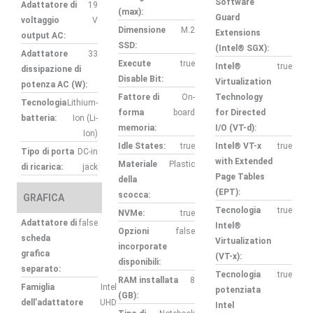
Software
Adattatore di
19
(max):
Guard
voltaggio
V
Dimensione
M.2
Extensions
output AC:
SSD:
(Intel® SGX):
Adattatore
33
Execute
true
Intel®
true
dissipazione di
Disable Bit:
Virtualization
potenza AC (W):
Fattore di
On-
Technology
Tecnologia
Lithium-
forma
board
for Directed
batteria:
Ion (Li-
memoria:
I/O (VT-d):
Ion)
Idle States:
true
Intel® VT-x
true
Tipo di porta
DC-in
with Extended
Materiale
Plastic
di ricarica:
jack
Page Tables
della
(EPT):
scocca:
GRAFICA
Tecnologia
true
NVMe:
true
Adattatore di
false
Intel®
Opzioni
false
scheda
Virtualization
incorporate
grafica
(VT-x):
disponibili:
separato:
Tecnologia
true
RAM installata
8
Famiglia
Intel
potenziata
(GB):
dell’adattatore
UHD
Intel