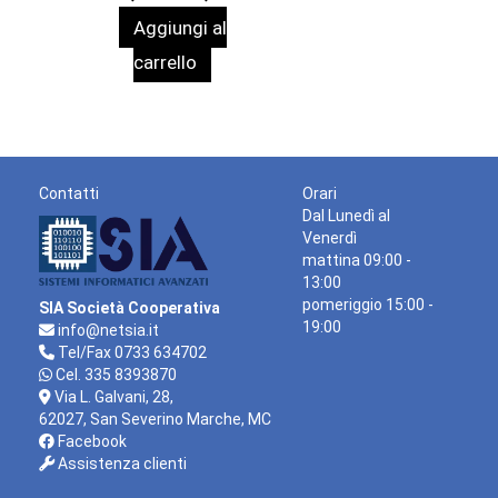
prezzo
prezzo
Aggiungi al
originale
attuale
era:
è:
carrello
658,00 €.
329,00 €.
Contatti
Orari
Dal Lunedì al
Venerdì
mattina 09:00 -
13:00
pomeriggio 15:00 -
SIA Società Cooperativa
19:00
info@netsia.it
Tel/Fax 0733 634702
Cel. 335 8393870
Via L. Galvani, 28,
62027, San Severino Marche, MC
Facebook
Assistenza clienti