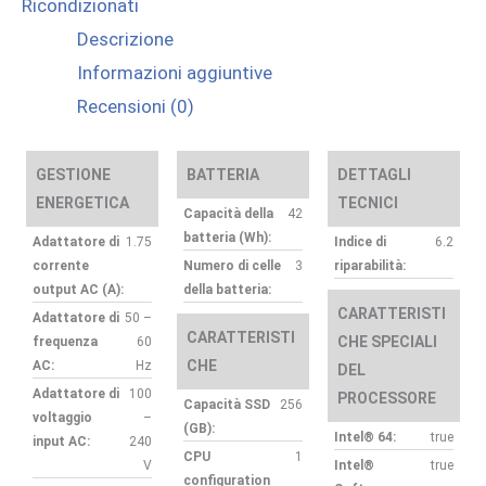
Ricondizionati
Descrizione
Informazioni aggiuntive
Recensioni (0)
GESTIONE
BATTERIA
DETTAGLI
ENERGETICA
TECNICI
Capacità della
42
batteria (Wh):
Adattatore di
1.75
Indice di
6.2
corrente
Numero di celle
3
riparabilità:
output AC (A):
della batteria:
CARATTERISTI
Adattatore di
50 –
CARATTERISTI
CHE SPECIALI
frequenza
60
CHE
AC:
Hz
DEL
Adattatore di
100
PROCESSORE
Capacità SSD
256
voltaggio
–
(GB):
Intel® 64:
true
input AC:
240
CPU
1
V
Intel®
true
configuration