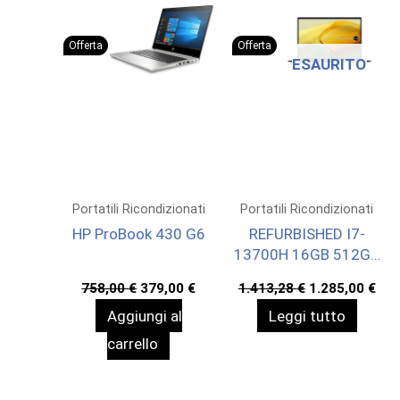
Offerta
Offerta
ESAURITO
Portatili Ricondizionati
Portatili Ricondizionati
HP ProBook 430 G6
REFURBISHED I7-
13700H 16GB 512GB
SHARED 14 W11H
Il
Il
Il
Il
758,00
€
379,00
€
1.413,28
€
1.285,00
€
prezzo
prezzo
prezzo
pre
Aggiungi al
Leggi tutto
originale
attuale
originale
att
era:
è:
era:
è:
carrello
758,00 €.
379,00 €.
1.413,28 €.
1.2