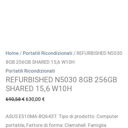
Home
/
Portatili Ricondizionati
/ REFURBISHED N5030
8GB 256GB SHARED 15,6 W10H
Portatili Ricondizionati
REFURBISHED N5030 8GB 256GB
SHARED 15,6 W10H
Il
Il
690,58
€
630,00
€
prezzo
prezzo
ASUS E510MA-BQ643T. Tipo di prodotto: Computer
originale
attuale
portatile, Fattore di forma: Clamshell. Famiglia
era:
è: