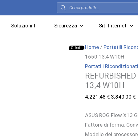
Products
search
Soluzioni IT
Sicurezza
Siti Internet
Home
/
Portatili Ricon
Offerta
1650 13,4 W10H
Portatili Ricondizionat
REFURBISHED 
13,4 W10H
Il
I
4.221,48
€
3.840,00
€
prezzo
p
ASUS ROG Flow X13 GV3
originale
a
Fattore di forma: Conv
era:
è
Modello del processor
4.221,48 €.
3