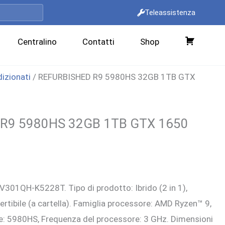
Teleassistenza
Centralino
Contatti
Shop
C
a
dizionati
/ REFURBISHED R9 5980HS 32GB 1TB GTX
r
r
i
e
R9 5980HS 32GB 1TB GTX 1650
l
l
l
o
rezzo
01QH-K5228T. Tipo di prodotto: Ibrido (2 in 1),
ttuale
ertibile (a cartella). Famiglia processore: AMD Ryzen™ 9,
:
e: 5980HS, Frequenza del processore: 3 GHz. Dimensioni
.840,00 €.