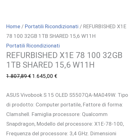
Home
/
Portatili Ricondizionati
/ REFURBISHED X1E
78 100 32GB 1TB SHARED 15,6 W11H
Portatili Ricondizionati
REFURBISHED X1E 78 100 32GB
1TB SHARED 15,6 W11H
Il
Il
1.807,89
€
1.645,00
€
prezzo
prezzo
ASUS Vivobook S 15 OLED S5507QA-MA049W. Tipo
originale
attuale
di prodotto: Computer portatile, Fattore di forma:
era:
è:
Clamshell. Famiglia processore: Qualcomm
1.807,89 €.
1.645,00 €.
Snapdragon, Modello del processore: X1E-78-100,
Frequenza del processore: 3,4 GHz. Dimensioni