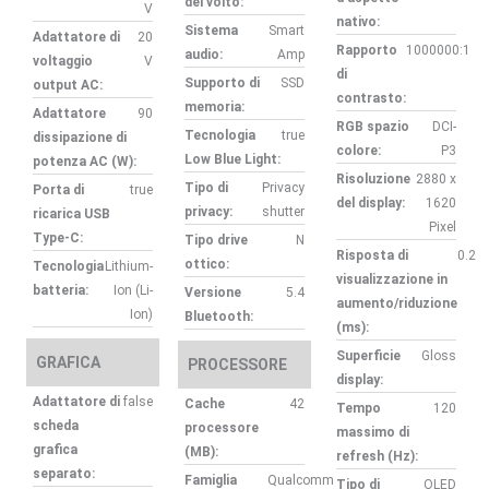
del volto:
V
nativo:
Sistema
Smart
Adattatore di
20
Rapporto
1000000:1
audio:
Amp
voltaggio
V
di
Supporto di
SSD
output AC:
contrasto:
memoria:
Adattatore
90
RGB spazio
DCI-
Tecnologia
true
dissipazione di
colore:
P3
Low Blue Light:
potenza AC (W):
Risoluzione
2880 x
Tipo di
Privacy
Porta di
true
del display:
1620
privacy:
shutter
ricarica USB
Pixel
Type-C:
Tipo drive
N
Risposta di
0.2
ottico:
Tecnologia
Lithium-
visualizzazione in
batteria:
Ion (Li-
Versione
5.4
aumento/riduzione
Ion)
Bluetooth:
(ms):
Superficie
Gloss
GRAFICA
PROCESSORE
display:
Adattatore di
false
Cache
42
Tempo
120
scheda
processore
massimo di
grafica
(MB):
refresh (Hz):
separato:
Famiglia
Qualcomm
Tipo di
OLED