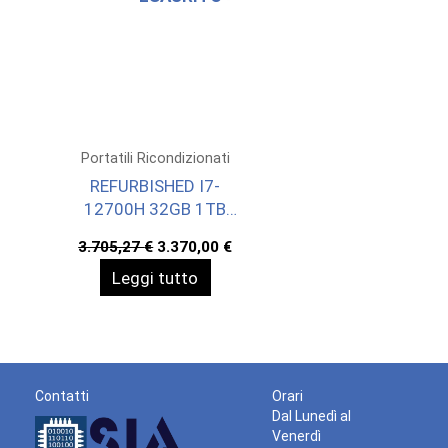
Portatili Ricondizionati
REFURBISHED I7-
12700H 32GB 1TB
RTX A3000 16 W11P
Il
Il
3.705,27
€
3.370,00
€
prezzo
prezzo
Leggi tutto
originale
attuale
era:
è:
3.705,27 €.
3.370,00 €.
Contatti
Orari
Dal Lunedì al
Venerdì