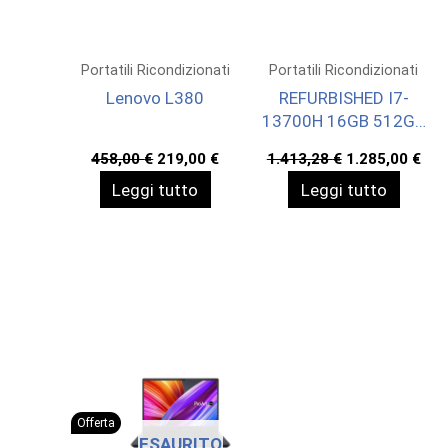
Portatili Ricondizionati
Portatili Ricondizionati
Lenovo L380
REFURBISHED I7-
13700H 16GB 512GB
SHARED 14 W11H
Il
Il
Il
Il
458,00
€
219,00
€
1.413,28
€
1.285,00
€
prezzo
prezzo
prezzo
pre
Leggi tutto
Leggi tutto
originale
attuale
originale
att
era:
è:
era:
è:
458,00 €.
219,00 €.
1.413,28 €.
1.2
Offerta
ESAURITO