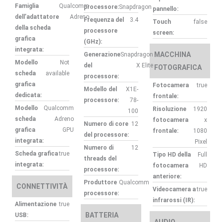
Famiglia
Qualcomm
processore:
Snapdragon
pannello:
dell’adattatore
Adreno
Frequenza del
3.4
Touch
false
della scheda
processore
screen:
grafica
(GHz):
integrata:
MACCHINA
Generazione
Snapdragon
Modello
Not
del
X Elite
FOTOGRAFICA
scheda
available
processore:
grafica
Fotocamera
true
Modello del
X1E-
dedicata:
frontale:
processore:
78-
Modello
Qualcomm
Risoluzione
1920
100
scheda
Adreno
fotocamera
x
Numero di core
12
grafica
GPU
frontale:
1080
del processore:
integrata:
Pixel
Numero di
12
Scheda grafica
true
Tipo HD della
Full
threads del
integrata:
fotocamera
HD
processore:
anteriore:
Produttore
Qualcomm
CONNETTIVITÀ
Videocamera a
true
processore:
infrarossi (IR):
Alimentazione
true
BATTERIA
USB: