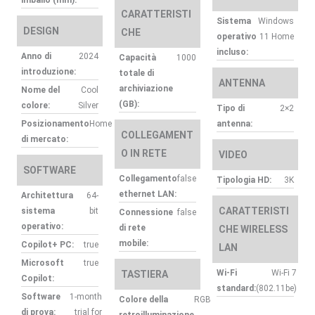
imballo (mm):
CARATTERISTI
Sistema
Windows
DESIGN
CHE
operativo
11 Home
incluso:
Anno di
2024
Capacità
1000
introduzione:
totale di
ANTENNA
archiviazione
Nome del
Cool
(GB):
colore:
Silver
Tipo di
2×2
Posizionamento
Home
antenna:
COLLEGAMENT
di mercato:
O IN RETE
VIDEO
SOFTWARE
Collegamento
false
Tipologia HD:
3K
ethernet LAN:
Architettura
64-
CARATTERISTI
sistema
bit
Connessione
false
operativo:
di rete
CHE WIRELESS
mobile:
Copilot+ PC:
true
LAN
Microsoft
true
Wi-Fi
Wi-Fi 7
TASTIERA
Copilot:
standard:
(802.11be)
Software
1-month
Colore della
RGB
di prova:
trial for