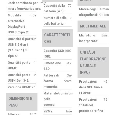
AUDIO
Jack combinato per
true
Capacità della
70
microfono/auricolare:
Marca degli
Harman
batteria (Wh):
altoparlanti:
Kardon
Modalità
true
Numero di celle
3
alternativa
della batteria:
MULTIMEDIALE
DisplayPort
USB di Tipo C:
CARATTERISTI
Microfono
true
Quantità di porte
2
incorporato:
CHE
USB 3.2 Gen 1
(3.1 Gen 1) di
Capacità SSD
1000
UNITÀ DI
tipo A:
(GB):
ELABORAZIONE
Quantità porte
1
Dimensione
M.2
NEURALE
HDMI:
SSD:
(NPU)
Quantità porte
2
Fattore di
On-
USB4 Gen 3×2:
forma
board
Prestazioni
45
memoria:
Versione HDMI:
2.1
della NPU fino a
(TOPs):
Materiale
Aluminium
DIMENSIONI E
della
Prestazioni
75
scocca:
PESO
totali del
processore fino
NVMe:
true
Altezza
14.7