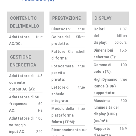
CONTENUTO
PRESTAZIONE
DISPLAY
DELL’IMBALLO
Bluetooth:
true
Colori
1.07
del
billion
Adattatore
true
Colore del
Silver
display:
colours
AC/DC:
prodotto:
Dimensioni
15.6
Fattore
Clamshell
GESTIONE
schermo (“):
di forma:
ENERGETICA
Gamma di
100
Fotocamera
true
colori (%):
per vita
Adattatore di
4.5
privata:
High Dynamic
true
corrente
Range (HDR)
Lettore di
true
output AC (A):
supportato:
schede
Adattatore di
50 –
integrato:
Massima
600
frequenza
60
luminosità del
Modulo della
true
AC:
Hz
display (HDR)
piattaforma
Adattatore di
100
(cd/m²):
fidata (TPM):
voltaggio
–
Rapporto
16:9
Riconoscimento
true
input AC:
240
d’aspetto