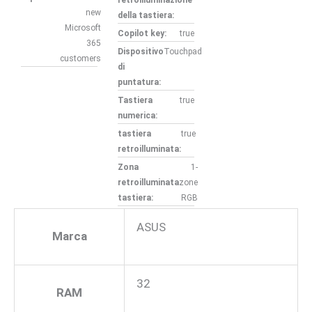
retroilluminazione
new
della tastiera:
Microsoft
Copilot key:
true
365
Dispositivo
Touchpad
customers
di
puntatura:
Tastiera
true
numerica:
tastiera
true
retroilluminata:
Zona
1-
retroilluminata
zone
tastiera:
RGB
ASUS
Marca
32
RAM