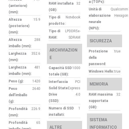
a (TOPs):
RAM installata
32
(anteriore)
Unità di
Qualcomm
(GB):
(mm):
elaborazione
Hexagon
Tipo di
Notebook
Altezza
15.9
neurale
prodotto:
(posteriore)
(NPU):
Tipo di
LPDDR5x-
(mm):
RAM:
SDRAM
Altezza
288
SICUREZZA
imballo (mm):
ARCHIVIAZION
Protezione
true
Larghezza
352.6
E
della
(mm):
password:
Larghezza
481
Capacità SSD
1000
Windows Hello:
true
imballo (mm):
totale (GB):
Peso (g):
1420
Interfaccia
PCI
MEMORIA
Solid State
Express
Peso
2640
Drive
4.0
RAM massima
32
dell’imballo
(SSD):
supportata
(g):
(GB):
Numero di SSD
1
Profondità
226.9
installati:
(mm):
SISTEMA
Profondità
65
ALTRE
INFORMATICO