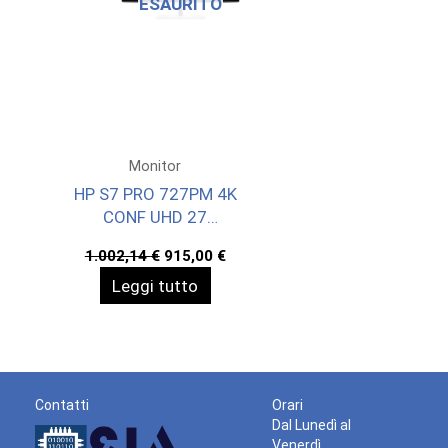
ESAURITO
Monitor
HP S7 PRO 727PM 4K
CONF UHD 27
3840X2160 3YWOFF
Il
Il
1.002,14
€
915,00
€
prezzo
prezzo
Leggi tutto
originale
attuale
era:
è:
1.002,14 €.
915,00 €.
Contatti
Orari
Dal Lunedì al
Venerdì