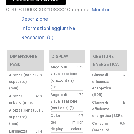
Monitor
COD:
STD00SIX02108332
Categoria:
Monitor
Gaming,
Descrizione
QHD,
Informazioni aggiuntive
180Hz
Recensioni (0)
quantità
DIMENSIONI E
DISPLAY
GESTIONE
PESO
ENERGETICA
Angolo di
178
visualizzazione
Altezza (con
517.8
Classe di
G
(orizzontale)
supporto)
efficienza
(°):
(mm):
energetica
Angolo di
178
(HDR):
Altezza
488
visualizzazione
imballo (mm):
Classe di
E
(verticale) (°):
efficienza
Altezza(senza
361.8
Colori
16.7
energetica (SDR):
supporto)
del
million
(mm):
Consumi
0.5
display:
colours
(modalità
Larghezza
614