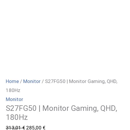
Home
/
Monitor
/ S27FG50 | Monitor Gaming, QHD,
180Hz
Monitor
S27FG50 | Monitor Gaming, QHD,
180Hz
Il
Il
313,01
€
285,00
€