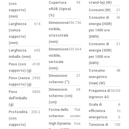
Copertura
99
stand-by) (W):
(con
sRGB (tipica)
supporto)
Consumi (W):
21
(%):
(mm):
Consumo di
36
Dimensione
596.736
Larghezza
614
energia (HDR)
visibile,
(senza
per 1000 ore
orizzontale
supporto)
(kWh):
(mm):
(mm):
Consumo di
21
Dimensione
335.664
Larghezza
655
energia (SDR)
visibile,
imballo (mm):
per 1000 ore
verticale
(kWh):
Peso (con
4100
(mm):
supporto) (g):
Consumo
48
Dimensioni
27
energetico
Peso (senza
2900
schermo (“):
(max) (W):
supporto) (g):
Dimensioni
68
Frequenza di
50/60
Peso
5800
schermo (cm)
ingresso AC:
dell’imballo
(cm):
(g):
Scala di
A
Forma dello
Flat
efficienza
to
Profondità
250.2
schermo:
screen
energetica:
G
(con
High Dynamic
true
supporto)
Tensione di
100