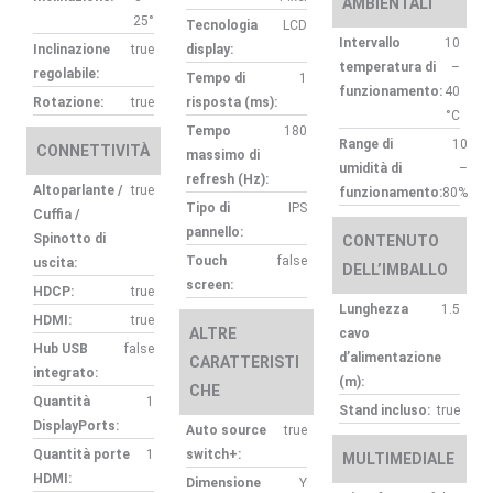
AMBIENTALI
25°
Tecnologia
LCD
Intervallo
10
Inclinazione
true
display:
temperatura di
–
regolabile:
Tempo di
1
funzionamento:
40
Rotazione:
true
risposta (ms):
°C
Tempo
180
Range di
10
CONNETTIVITÀ
massimo di
umidità di
–
refresh (Hz):
Altoparlante /
true
funzionamento:
80%
Tipo di
IPS
Cuffia /
pannello:
Spinotto di
CONTENUTO
Touch
false
uscita:
DELL’IMBALLO
screen:
HDCP:
true
Lunghezza
1.5
HDMI:
true
ALTRE
cavo
Hub USB
false
d’alimentazione
CARATTERISTI
integrato:
(m):
CHE
Quantità
1
Stand incluso:
true
DisplayPorts:
Auto source
true
Quantità porte
1
switch+:
MULTIMEDIALE
HDMI:
Dimensione
Y