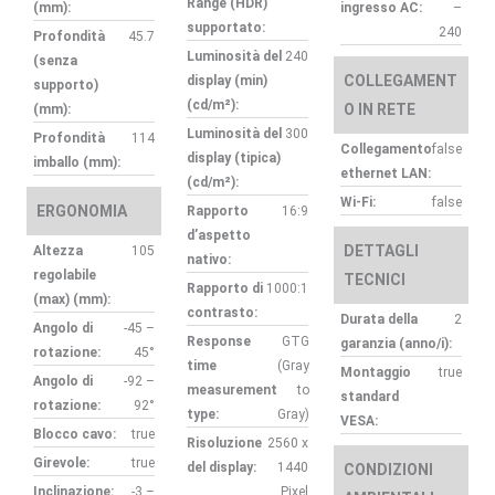
Range (HDR)
(mm):
ingresso AC:
–
supportato:
240
Profondità
45.7
Luminosità del
240
(senza
COLLEGAMENT
display (min)
supporto)
(cd/m²):
O IN RETE
(mm):
Luminosità del
300
Profondità
114
Collegamento
false
display (tipica)
imballo (mm):
ethernet LAN:
(cd/m²):
Wi-Fi:
false
ERGONOMIA
Rapporto
16:9
d’aspetto
DETTAGLI
Altezza
105
nativo:
regolabile
TECNICI
Rapporto di
1000:1
(max) (mm):
contrasto:
Durata della
2
Angolo di
-45 –
Response
GTG
garanzia (anno/i):
rotazione:
45°
time
(Gray
Montaggio
true
Angolo di
-92 –
measurement
to
standard
rotazione:
92°
type:
Gray)
VESA:
Blocco cavo:
true
Risoluzione
2560 x
Girevole:
true
del display:
1440
CONDIZIONI
Inclinazione:
-3 –
Pixel