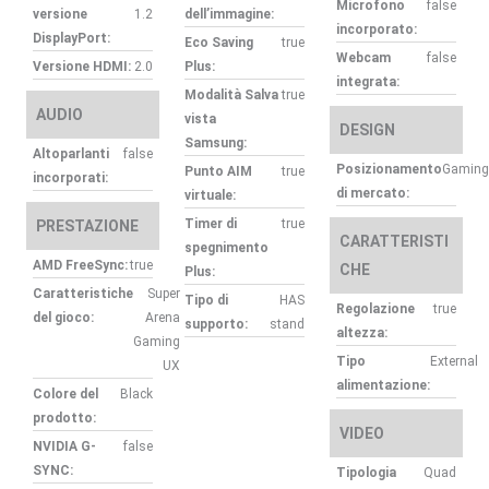
Microfono
false
versione
1.2
dell’immagine:
incorporato:
DisplayPort:
Eco Saving
true
Webcam
false
Versione HDMI:
2.0
Plus:
integrata:
Modalità Salva
true
AUDIO
vista
DESIGN
Samsung:
Altoparlanti
false
Posizionamento
Gaming
Punto AIM
true
incorporati:
di mercato:
virtuale:
Timer di
true
PRESTAZIONE
CARATTERISTI
spegnimento
AMD FreeSync:
true
CHE
Plus:
Caratteristiche
Super
Tipo di
HAS
Regolazione
true
del gioco:
Arena
supporto:
stand
altezza:
Gaming
Tipo
External
UX
alimentazione:
Colore del
Black
prodotto:
VIDEO
NVIDIA G-
false
SYNC:
Tipologia
Quad