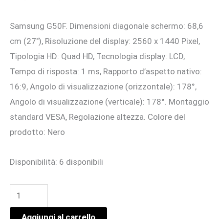
prezzo
prezzo
Samsung G50F. Dimensioni diagonale schermo: 68,6
originale
attuale
cm (27″), Risoluzione del display: 2560 x 1440 Pixel,
era:
è:
Tipologia HD: Quad HD, Tecnologia display: LCD,
313,01 €.
285,00 €.
Tempo di risposta: 1 ms, Rapporto d’aspetto nativo:
16:9, Angolo di visualizzazione (orizzontale): 178°,
Angolo di visualizzazione (verticale): 178°. Montaggio
standard VESA, Regolazione altezza. Colore del
prodotto: Nero
Disponibilità:
6 disponibili
S27FG50
|
Aggiungi al carrello