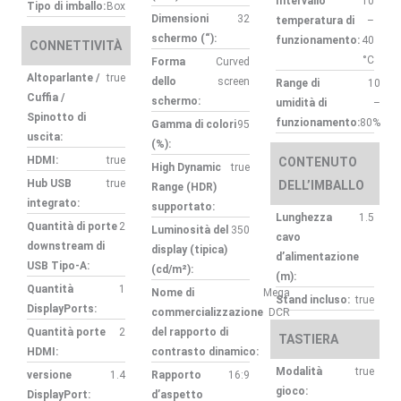
Intervallo
10
Tipo di imballo:
Box
Dimensioni
32
temperatura di
–
schermo (“):
funzionamento:
40
CONNETTIVITÀ
°C
Forma
Curved
Altoparlante /
true
dello
screen
Range di
10
Cuffia /
schermo:
umidità di
–
Spinotto di
funzionamento:
80%
Gamma di colori
95
uscita:
(%):
HDMI:
true
CONTENUTO
High Dynamic
true
Hub USB
true
DELL’IMBALLO
Range (HDR)
integrato:
supportato:
Lunghezza
1.5
Quantità di porte
2
Luminosità del
350
cavo
downstream di
display (tipica)
d’alimentazione
USB Tipo-A:
(cd/m²):
(m):
Quantità
1
Nome di
Mega
Stand incluso:
true
DisplayPorts:
commercializzazione
DCR
Quantità porte
2
del rapporto di
TASTIERA
HDMI:
contrasto dinamico:
Modalità
true
versione
1.4
Rapporto
16:9
gioco:
DisplayPort:
d’aspetto