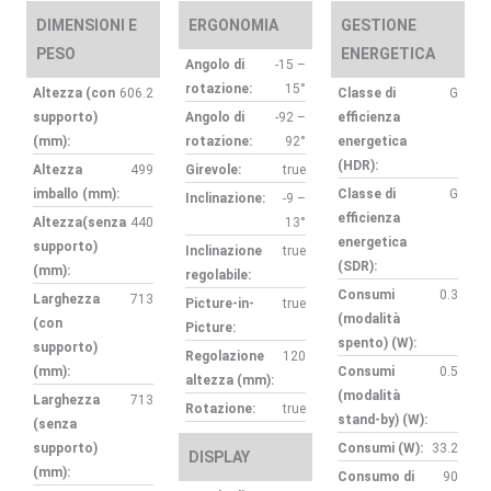
DIMENSIONI E
ERGONOMIA
GESTIONE
PESO
ENERGETICA
Angolo di
-15 –
rotazione:
15°
Altezza (con
606.2
Classe di
G
supporto)
Angolo di
-92 –
efficienza
(mm):
rotazione:
92°
energetica
(HDR):
Altezza
499
Girevole:
true
imballo (mm):
Classe di
G
Inclinazione:
-9 –
efficienza
Altezza(senza
440
13°
energetica
supporto)
Inclinazione
true
(SDR):
(mm):
regolabile:
Consumi
0.3
Larghezza
713
Picture-in-
true
(modalità
(con
Picture:
spento) (W):
supporto)
Regolazione
120
(mm):
Consumi
0.5
altezza (mm):
(modalità
Larghezza
713
Rotazione:
true
stand-by) (W):
(senza
supporto)
Consumi (W):
33.2
DISPLAY
(mm):
Consumo di
90