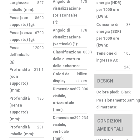
Angolo di
178
Larghezza
827
energia (HDR)
visualizzazione
imballo (mm):
per 1000 ore
(orizzontale)
(kWh):
Peso (con
8600
(°):
supporto) (g):
Consumo di
33
Angolo di
178
energia (SDR)
Peso (senza
6700
visualizzazione
per 1000 ore
supporto) (g):
(verticale) (°):
(kWh):
Peso
12000
Classificazione
1000R
Tensione di
100
dell’imballo
della curvatura
ingresso AC:
–
(g):
dello schermo:
240
Profondità
311.1
Colori del
1 billion
(con
DESIGN
display:
colours
supporto)
Dimensione
697.306
(mm):
Colore piedi:
Black
visibile,
Profondità
185
Posizionamento
Gaming
orizzontale
(senza
di mercato:
(mm):
supporto)
Dimensione
392.234
(mm):
CONDIZIONI
visibile,
Profondità
231
AMBIENTALI
verticale
imballo (mm):
(mm):