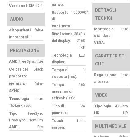
nativo:
Versione HDMI:
2.1
DETTAGLI
Rapporto
1000000:1
TECNICI
AUDIO
di
contrasto:
Montaggio
true
Altoparlanti
false
Risoluzione
3840 x
standard
incorporati:
del display:
2160
VESA:
Pixel
PRESTAZIONE
Tecnologia
LED
CARATTERISTI
AMD FreeSync:
true
display:
CHE
Colore del
Black
Tempo di
1
Regolazione
true
prodotto:
risposta (ms):
altezza:
NVIDIA G-
false
Tempo
165
SYNC:
massimo di
VIDEO
refresh (Hz):
Tecnologia
true
flicker-free:
Tipo di
VA
Tipologia
4K Ultra
pannello:
HD:
HD
Tipo
FreeSync
FreeSync
Premium
Touch
false
MULTIMEDIALE
AMD:
Pro
screen: