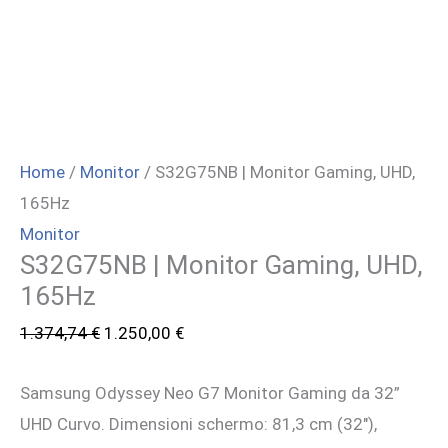
Home
/
Monitor
/ S32G75NB | Monitor Gaming, UHD,
165Hz
Monitor
S32G75NB | Monitor Gaming, UHD,
165Hz
Il
Il
1.374,74
€
1.250,00
€
prezzo
prezzo
Samsung Odyssey Neo G7 Monitor Gaming da 32”
originale
attuale
UHD Curvo. Dimensioni schermo: 81,3 cm (32″),
era:
è: