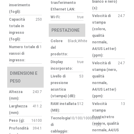
bianco e nero)
trasferimento
inserimento
(s):
Ethernet LAN:
(fogli):
Velocità di
24.7
Wi-Fi:
true
Capacità
250
stampa
totale in
(colore,
PRESTAZIONE
ingresso
qualità
(fogli):
Colore
Black,White
normale,
Numero totale di
1
del
A4/US Letter)
vassoi di
prodotto:
(ppm):
ingresso:
Display
true
Velocità di
24.7
incorporato:
stampa (nero,
DIMENSIONI E
Livello di
53
qualità
PESO
pressione
normale,
acustica
A4/US Letter)
Altezza
243.7
(stampa) (dB):
(ppm):
(mm):
RAM installata
512
Velocità
13
Larghezza
411.2
(MB):
stampa
(mm):
fronte/retro
Tecnologia
10/100/1000Base-
Peso (g):
16100
(colore, qualità
di
T(X)
Profondità
394.1
normale, A4/US
cablaggio: