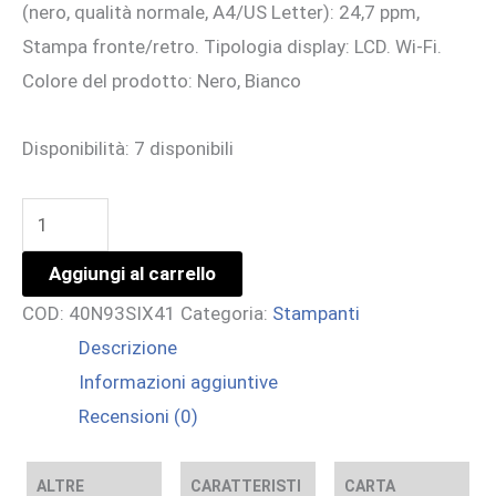
(nero, qualità normale, A4/US Letter): 24,7 ppm,
Stampa fronte/retro. Tipologia display: LCD. Wi-Fi.
Colore del prodotto: Nero, Bianco
Disponibilità:
7 disponibili
STAMPANTE
C2326
Aggiungi al carrello
-
COD:
40N93SIX41
Categoria:
Stampanti
LASER
Descrizione
A4
Informazioni aggiuntive
COLORI
Recensioni (0)
-
24.7
PPM
ALTRE
CARATTERISTI
CARTA