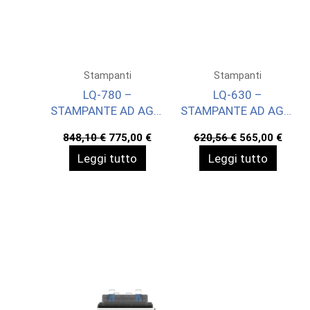
Stampanti
Stampanti
LQ-780 –
LQ-630 –
STAMPANTE AD AGHI
STAMPANTE AD AGHI
– 24 AGHI/106
– 24 AGHI/80
Il
Il
Il
Il
848,10
€
775,00
€
620,56
€
565,00
€
COLONNE
COLONNE
prezzo
prezzo
prezzo
prez
Leggi tutto
Leggi tutto
originale
attuale
originale
attua
era:
è:
era:
è:
848,10 €.
775,00 €.
620,56 €.
565,0