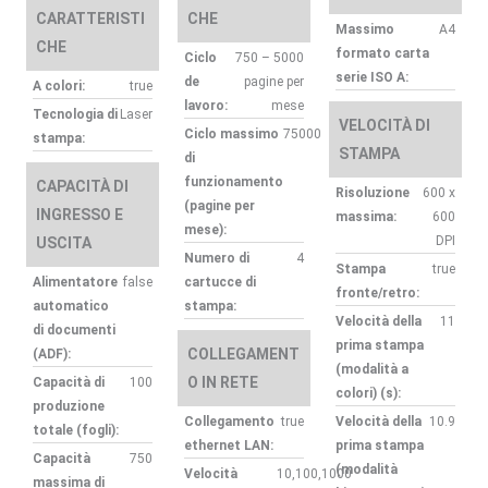
CARATTERISTI
CHE
-
Massimo
A4
CHE
formato carta
BSD
Ciclo
750 – 5000
serie ISO A:
de
pagine per
A colori:
true
quantità
lavoro:
mese
Tecnologia di
Laser
VELOCITÀ DI
Ciclo massimo
75000
stampa:
STAMPA
di
funzionamento
CAPACITÀ DI
Risoluzione
600 x
(pagine per
INGRESSO E
massima:
600
mese):
DPI
USCITA
Numero di
4
Stampa
true
Alimentatore
false
cartucce di
fronte/retro:
automatico
stampa:
Velocità della
11
di documenti
prima stampa
COLLEGAMENT
(ADF):
(modalità a
O IN RETE
Capacità di
100
colori) (s):
produzione
Collegamento
true
Velocità della
10.9
totale (fogli):
ethernet LAN:
prima stampa
Capacità
750
(modalità
Velocità
10,100,1000
massima di