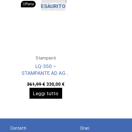
Offerta
ESAURITO
Stampanti
LQ-350 –
STAMPANTE AD AGHI
– 24 AGHI/80
Il
Il
361,99
€
330,00
€
COLONNE
prezzo
prezzo
Leggi tutto
originale
attuale
era:
è:
361,99 €.
330,00 €.
Contatti
Orari