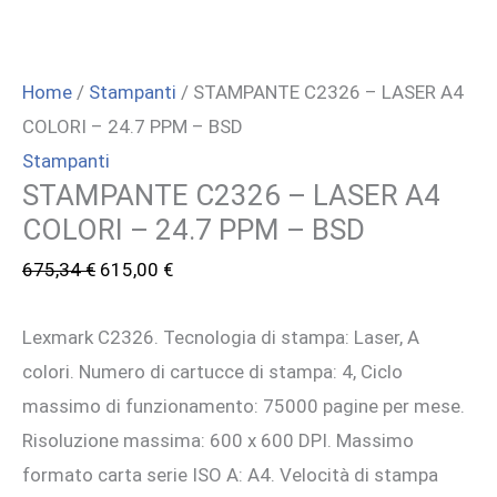
Home
/
Stampanti
/ STAMPANTE C2326 – LASER A4
COLORI – 24.7 PPM – BSD
Stampanti
STAMPANTE C2326 – LASER A4
COLORI – 24.7 PPM – BSD
Il
Il
675,34
€
615,00
€
prezzo
prezzo
Lexmark C2326. Tecnologia di stampa: Laser, A
originale
attuale
colori. Numero di cartucce di stampa: 4, Ciclo
era:
è:
massimo di funzionamento: 75000 pagine per mese.
675,34 €.
615,00 €.
Risoluzione massima: 600 x 600 DPI. Massimo
formato carta serie ISO A: A4. Velocità di stampa