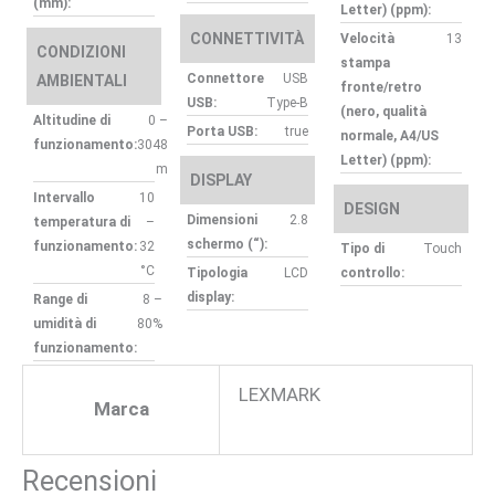
(mm):
Letter) (ppm):
CONNETTIVITÀ
Velocità
13
CONDIZIONI
stampa
Connettore
USB
AMBIENTALI
fronte/retro
USB:
Type-B
(nero, qualità
Altitudine di
0 –
Porta USB:
true
normale, A4/US
funzionamento:
3048
Letter) (ppm):
m
DISPLAY
Intervallo
10
DESIGN
Dimensioni
2.8
temperatura di
–
schermo (“):
funzionamento:
32
Tipo di
Touch
°C
Tipologia
LCD
controllo:
display:
Range di
8 –
umidità di
80%
funzionamento:
LEXMARK
Marca
Recensioni