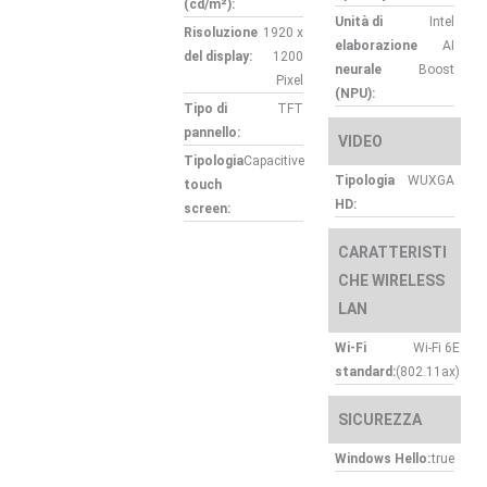
(cd/m²):
Unità di
Intel
Risoluzione
1920 x
elaborazione
AI
del display:
1200
neurale
Boost
Pixel
(NPU):
Tipo di
TFT
pannello:
VIDEO
Tipologia
Capacitive
Tipologia
WUXGA
touch
HD:
screen:
CARATTERISTI
CHE WIRELESS
LAN
Wi-Fi
Wi-Fi 6E
standard:
(802.11ax)
SICUREZZA
Windows Hello:
true