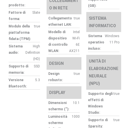
COLLEGAMENT
prodotto:
(GB):
O IN RETE
Fattore di
Slate
SISTEMA
Collegamento
true
forma:
ethernet LAN:
INFORMATICO
Modulo della
true
Modello di
Intel
piattaforma
Sistema
Windows
dispositivo
Wi-Fi
fidata (TPM):
operativo
11 Pro
di controllo
6E
Sistema
High
incluso:
WLAN:
AX211
audio:
Deﬁnition
(HD)
UNITÀ DI
DESIGN
Supporto di
SSD
ELABORAZIONE
memoria:
Design
true
NEURALE
Versione
5.3
robusto:
(NPU)
Bluetooth:
DISPLAY
Supporto degli
true
effetti di
Dimensioni
10.1
Windows
schermo (“):
Studio:
Luminosità
1000
Supporto di
true
schermo
Sparsity: