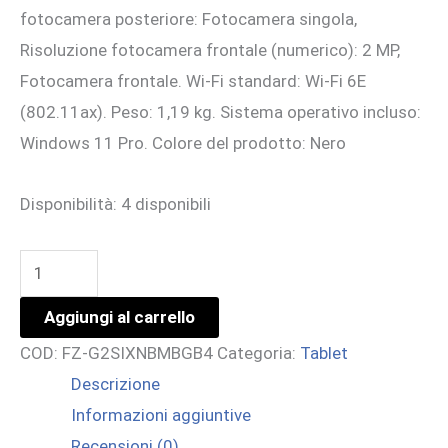
fotocamera posteriore: Fotocamera singola,
Risoluzione fotocamera frontale (numerico): 2 MP,
Fotocamera frontale. Wi-Fi standard: Wi-Fi 6E
(802.11ax). Peso: 1,19 kg. Sistema operativo incluso:
Windows 11 Pro. Colore del prodotto: Nero
Disponibilità:
4 disponibili
TOUGHBOOK
G2
Aggiungi al carrello
U5
COD:
FZ-G2SIXNBMBGB4
Categoria:
Tablet
135U/16GB/512GB/10.1/W11P/LTE
Descrizione
quantità
Informazioni aggiuntive
Recensioni (0)