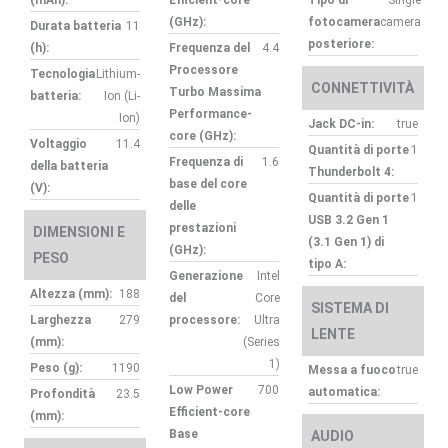
(GHz):
fotocamera
camera
Durata batteria
11
posteriore:
(h):
Frequenza del
4.4
Processore
Tecnologia
Lithium-
CONNETTIVITÀ
Turbo Massima
batteria:
Ion (Li-
Performance-
Ion)
Jack DC-in:
true
core (GHz):
Voltaggio
11.4
Quantità di porte
1
Frequenza di
1.6
della batteria
Thunderbolt 4:
base del core
(V):
Quantità di porte
1
delle
USB 3.2 Gen 1
prestazioni
DIMENSIONI E
(3.1 Gen 1) di
(GHz):
PESO
tipo A:
Generazione
Intel
Altezza (mm):
188
del
Core
SISTEMA DI
Larghezza
279
processore:
Ultra
LENTE
(mm):
(Series
1)
Peso (g):
1190
Messa a fuoco
true
Low Power
700
automatica:
Profondità
23.5
Efficient-core
(mm):
Base
AUDIO