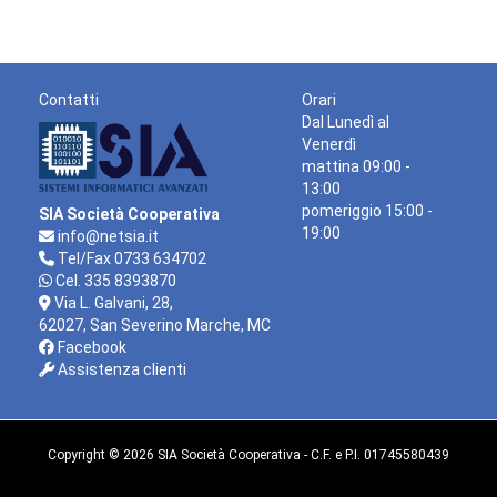
799,79 €.
730,00 €.
Contatti
Orari
Dal Lunedì al
Venerdì
mattina 09:00 -
13:00
pomeriggio 15:00 -
SIA Società Cooperativa
19:00
info@netsia.it
Tel/Fax 0733 634702
Cel. 335 8393870
Via L. Galvani, 28,
62027, San Severino Marche, MC
Facebook
Assistenza clienti
Copyright © 2026 SIA Società Cooperativa - C.F. e P.I. 01745580439