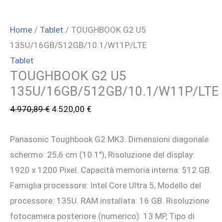
Home
/
Tablet
/ TOUGHBOOK G2 U5
135U/16GB/512GB/10.1/W11P/LTE
Tablet
TOUGHBOOK G2 U5
135U/16GB/512GB/10.1/W11P/LTE
Il
Il
4.970,89
€
4.520,00
€
prezzo
prezzo
Panasonic Toughbook G2 MK3. Dimensioni diagonale
originale
attuale
schermo: 25,6 cm (10.1″), Risoluzione del display:
era:
è:
1920 x 1200 Pixel. Capacità memoria interna: 512 GB.
4.970,89 €.
4.520,00 €.
Famiglia processore: Intel Core Ultra 5, Modello del
processore: 135U. RAM installata: 16 GB. Risoluzione
fotocamera posteriore (numerico): 13 MP, Tipo di