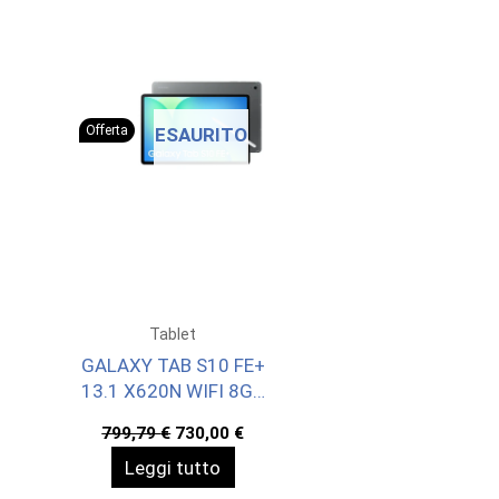
Offerta
ESAURITO
Tablet
GALAXY TAB S10 FE+
13.1 X620N WIFI 8GB
128GB
Il
Il
799,79
€
730,00
€
prezzo
prezzo
Leggi tutto
originale
attuale
era:
è: