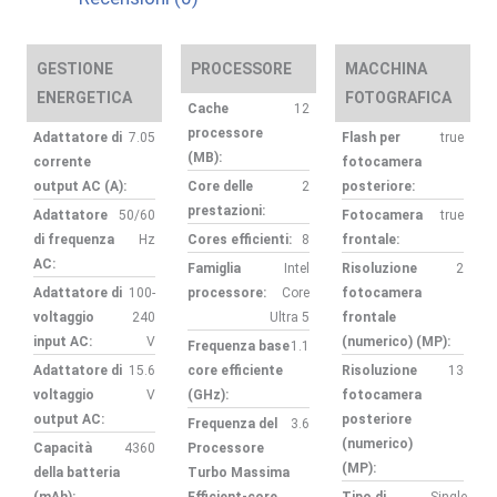
GESTIONE
PROCESSORE
MACCHINA
ENERGETICA
FOTOGRAFICA
Cache
12
processore
Adattatore di
7.05
Flash per
true
(MB):
corrente
fotocamera
output AC (A):
Core delle
2
posteriore:
prestazioni:
Adattatore
50/60
Fotocamera
true
di frequenza
Hz
Cores efficienti:
8
frontale:
AC:
Famiglia
Intel
Risoluzione
2
Adattatore di
100-
processore:
Core
fotocamera
voltaggio
240
Ultra 5
frontale
input AC:
V
(numerico) (MP):
Frequenza base
1.1
Adattatore di
15.6
core efficiente
Risoluzione
13
voltaggio
V
(GHz):
fotocamera
output AC:
posteriore
Frequenza del
3.6
(numerico)
Capacità
4360
Processore
(MP):
della batteria
Turbo Massima
(mAh):
Efficient-core
Tipo di
Single