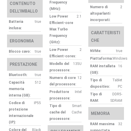
Frequency
CONTENUTO
Numero di
2
(MHz):
DELL’IMBALLO
altoparlanti
Low Power
2.1
incorporati:
Batteria
true
Efficient-core
inclusa:
Max Turbo
CARATTERISTI
Frequency
CHE
ERGONOMIA
(GHz):
Low Power
2
NVMe:
true
Blocco cavo:
true
Efficient-cores:
Piattaforma:
Windows
Modello del
135U
PRESTAZIONE
RAM installata
16
processore:
(GB):
Bluetooth:
true
Numero di core
12
Tipo di
Tablet
Capacità
512
del processore:
dispositivo:
PC
memoria
Produttore
Intel
Tipo di
DDR5-
interna (GB):
processore:
RAM:
SDRAM
Codice di
IP55
Tipo di
Smart
protezione
cache del
Cache
MEMORIA
internazionale
processore:
(IP):
RAM massima
32
Colore del
Black
supportata