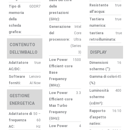
Resistente
true
Tipo di
GDDR7
delle
all’acqua:
memoria
prestazioni
della
(GHz):
Tastiera
true
scheda
numerica:
Generazione
Intel
grafica:
del
Core
tastiera
true
processore:
Ultra
retroilluminata:
CONTENUTO
(Series
DELL’IMBALLO
DISPLAY
3)
Low Power
1500
Adattatore
true
Dimensioni
16
Efficient-core
AC/DC:
schermo (“):
Base
Software
Lenovo
Gamma di colori
45
Frequency
forniti:
AI Now
(%):
(MHz):
Luminosità
400
Low Power
3.3
GESTIONE
schermo
Efficient-core
ENERGETICA
(cd/m²):
Max Turbo
Rapporto
16:10
Frequency
Adattatore di
50 –
d’aspetto
(GHz):
frequenza
60
nativo:
Low Power
4
AC:
Hz