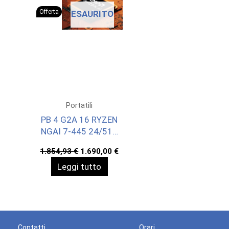
Offerta
ESAURITO
Portatili
PB 4 G2A 16 RYZEN
NGAI 7-445 24/512
WIN11P 3YOFF
Il
Il
1.854,93
€
1.690,00
€
prezzo
prezzo
Leggi tutto
originale
attuale
era:
è:
1.854,93 €.
1.690,00 €.
Contatti
Orari