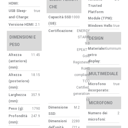
HDMI:
Trusted
CHE
USB Sleep-
true
Platform
and-Charge:
Capacità SSD
1000
Module (TPM):
(GB):
Versione HDMI:
2.1
Windows Hello:
true
Certificazione:
ENERGY
DIMENSIONI E
STAR®
DESIGN
9.0
PESO
Materiale
Aluminium
EPEAT™
Altezza
11.45
retro
Gold
(anteriore)
display:
Registered
(mm):
RoHS
MULTIMEDIALE
Altezza
18.15
compliant
(posteriore)
TCO
Microfono
true
(mm):
Certified,
incorporato:
generation
Larghezza
357.9
10
(mm):
MICROFONO
Dimensione
M.2
Peso (g):
1790
Numero dei
2
SSD:
Profondità
247.9
microfoni:
Dimensioni
2280
(mm):
dell’unità
(22 x