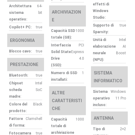
effetti di
Architettura
64-
Windows
ARCHIVIAZION
sistema
bit
Studio:
operativo:
E
Supporto di
true
Copilot+ PC:
true
Capacità SSD
1000
Sparsity:
totale (GB):
Unità di
Intel
ERGONOMIA
Interfaccia
PCI
elaborazione
AI
Blocco cavo:
true
Solid State
Express
neurale
Boost
Drive
4.0
(NPU):
PRESTAZIONE
(SSD):
SISTEMA
Numero di SSD
1
Bluetooth:
true
installati:
INFORMATICO
Chipset
Intel
scheda
SoC
Sistema
Windows
ALTRE
madre:
operativo
11 Pro
CARATTERISTI
Colore del
Black
incluso:
CHE
prodotto:
ANTENNA
Fattore
Clamshell
Capacità
1000
di forma:
totale di
Tipo di
2×2
archiviazione
Fotocamera
true