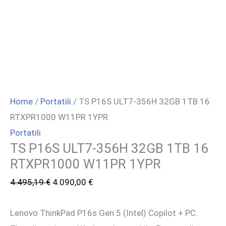
Home
/
Portatili
/ TS P16S ULT7-356H 32GB 1TB 16
RTXPR1000 W11PR 1YPR
Portatili
TS P16S ULT7-356H 32GB 1TB 16
RTXPR1000 W11PR 1YPR
Il
Il
4.495,19
€
4.090,00
€
prezzo
prezzo
Lenovo ThinkPad P16s Gen 5 (Intel) Copilot + PC.
originale
attuale