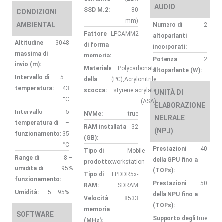
AUDIO
SSD M.2:
80
CONDIZIONI
mm)
AMBIENTALI
Numero di
2
Fattore
LPCAMM2
altoparlanti
Altitudine
3048
di forma
incorporati:
massima di
memoria:
Potenza
2
invio (m):
Materiale
Polycarbonate
altoparlante (W):
Intervallo di
5 –
della
(PC),Acrylonitrile
temperatura:
43
scocca:
styrene acrylate
UNITÀ DI
°C
(ASA)
ELABORAZIONE
Intervallo
5
NVMe:
true
NEURALE
temperatura di
–
RAM installata
32
(NPU)
funzionamento:
35
(GB):
°C
Prestazioni
40
Tipo di
Mobile
Range di
8 –
della GPU fino a
prodotto:
workstation
umidità di
95%
(TOPs):
Tipo di
LPDDR5x-
funzionamento:
Prestazioni
50
RAM:
SDRAM
Umidità:
5 – 95%
della NPU fino a
Velocità
8533
(TOPs):
memoria
SOFTWARE
Supporto degli
true
(MHz):