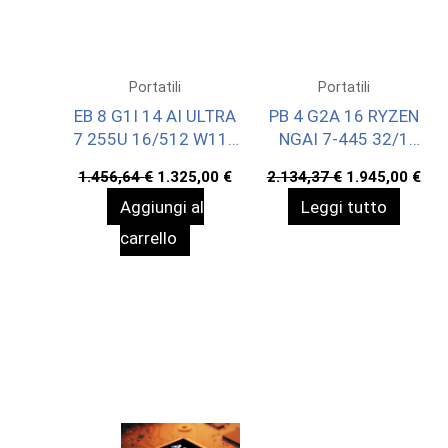
Portatili
Portatili
EB 8 G1I 14 AI ULTRA
PB 4 G2A 16 RYZEN
7 255U 16/512 W11P
NGAI 7-445 32/1
3YOFF
WIN11P 3YOFF
Il
Il
Il
Il
1.456,64
€
1.325,00
€
2.134,37
€
1.945,00
€
prezzo
prezzo
prezzo
pre
Aggiungi al
Leggi tutto
originale
attuale
originale
att
era:
è:
era:
è:
carrello
1.456,64 €.
1.325,00 €.
2.134,37 €.
1.9