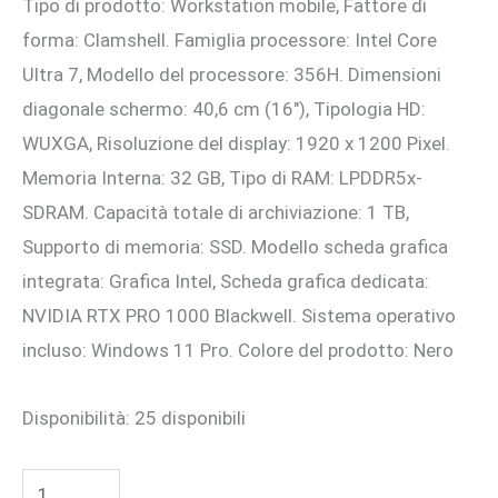
Tipo di prodotto: Workstation mobile, Fattore di
era:
è:
forma: Clamshell. Famiglia processore: Intel Core
4.495,19 €.
4.090,00 €.
Ultra 7, Modello del processore: 356H. Dimensioni
diagonale schermo: 40,6 cm (16″), Tipologia HD:
WUXGA, Risoluzione del display: 1920 x 1200 Pixel.
Memoria Interna: 32 GB, Tipo di RAM: LPDDR5x-
SDRAM. Capacità totale di archiviazione: 1 TB,
Supporto di memoria: SSD. Modello scheda grafica
integrata: Grafica Intel, Scheda grafica dedicata:
NVIDIA RTX PRO 1000 Blackwell. Sistema operativo
incluso: Windows 11 Pro. Colore del prodotto: Nero
Disponibilità:
25 disponibili
TS