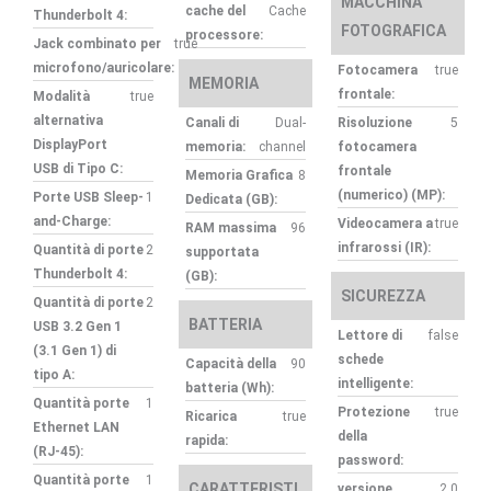
MACCHINA
cache del
Cache
Thunderbolt 4:
FOTOGRAFICA
processore:
Jack combinato per
true
microfono/auricolare:
Fotocamera
true
MEMORIA
frontale:
Modalità
true
alternativa
Canali di
Dual-
Risoluzione
5
DisplayPort
memoria:
channel
fotocamera
USB di Tipo C:
frontale
Memoria Grafica
8
(numerico) (MP):
Porte USB Sleep-
1
Dedicata (GB):
and-Charge:
Videocamera a
true
RAM massima
96
infrarossi (IR):
Quantità di porte
2
supportata
Thunderbolt 4:
(GB):
SICUREZZA
Quantità di porte
2
BATTERIA
USB 3.2 Gen 1
Lettore di
false
(3.1 Gen 1) di
schede
Capacità della
90
tipo A:
intelligente:
batteria (Wh):
Quantità porte
1
Protezione
true
Ricarica
true
Ethernet LAN
della
rapida:
(RJ-45):
password:
Quantità porte
1
CARATTERISTI
versione
2.0