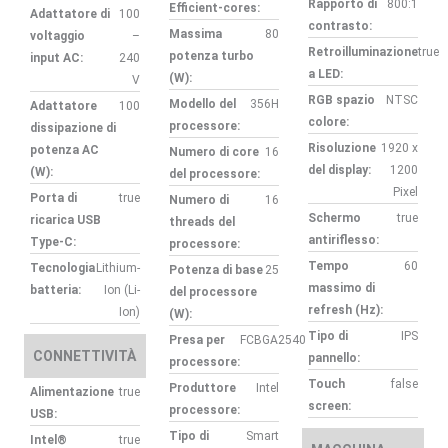
Rapporto di
800:1
Efficient-cores:
Adattatore di
100
contrasto:
Massima
80
voltaggio
–
Retroilluminazione
true
potenza turbo
input AC:
240
a LED:
(W):
V
RGB spazio
NTSC
Modello del
356H
Adattatore
100
colore:
processore:
dissipazione di
Risoluzione
1920 x
potenza AC
Numero di core
16
del display:
1200
(W):
del processore:
Pixel
Porta di
true
Numero di
16
Schermo
true
ricarica USB
threads del
antiriflesso:
Type-C:
processore:
Tempo
60
Tecnologia
Lithium-
Potenza di base
25
massimo di
batteria:
Ion (Li-
del processore
refresh (Hz):
Ion)
(W):
Tipo di
IPS
Presa per
FCBGA2540
CONNETTIVITÀ
pannello:
processore:
Touch
false
Produttore
Intel
Alimentazione
true
screen:
processore:
USB:
Tipo di
Smart
Intel®
true