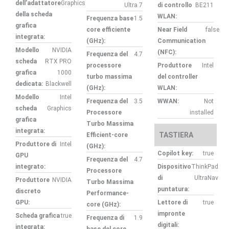
dell’adattatore
Graphics
Ultra 7
di controllo
BE211
della scheda
WLAN:
Frequenza base
1.5
grafica
core efficiente
Near Field
false
integrata:
(GHz):
Communication
Modello
NVIDIA
(NFC):
Frequenza del
4.7
scheda
RTX PRO
processore
Produttore
Intel
grafica
1000
turbo massima
del controller
dedicata:
Blackwell
(GHz):
WLAN:
Modello
Intel
Frequenza del
3.5
WWAN:
Not
scheda
Graphics
Processore
installed
grafica
Turbo Massima
integrata:
TASTIERA
Efficient-core
Produttore di
Intel
(GHz):
Copilot key:
true
GPU
Frequenza del
4.7
integrato:
Dispositivo
ThinkPad
Processore
di
UltraNav
Produttore
NVIDIA
Turbo Massima
puntatura:
discreto
Performance-
GPU:
Lettore di
true
core (GHz):
impronte
Scheda grafica
true
Frequenza di
1.9
digitali:
integrata:
base del core