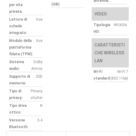
antenna:
(GB):
per vita
privata:
VIDEO
Lettore di
true
Tipologia
WUXGA
schede
HD:
integrato:
Modulo della
true
CARATTERISTI
piattaforma
CHE WIRELESS
fidata (TPM):
LAN
Sistema
Dolby
audio:
Atmos
Wi-Fi
Wi-Fi 7
Supporto di
SSD
standard:
(802.11be)
memoria:
Tipo di
Privacy
privacy:
shutter
Tipo drive
N
ottico:
Versione
5.4
Bluetooth: