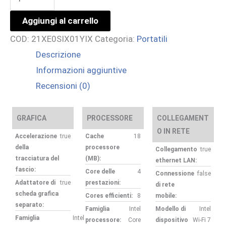
P16S
Aggiungi al carrello
ULT7-
COD:
21XE0SIX01YIX
Categoria:
Portatili
356H
Descrizione
32GB
Informazioni aggiuntive
1TB
Recensioni (0)
16
RTXPR1000
W11PR
GRAFICA
PROCESSORE
COLLEGAMENT
O IN RETE
1YPR
Accelerazione
true
Cache
18
della
processore
quantità
Collegamento
true
tracciatura del
(MB):
ethernet LAN:
fascio:
Core delle
4
Connessione
false
Adattatore di
true
prestazioni:
di rete
scheda grafica
Cores efficienti:
8
mobile:
separato:
Famiglia
Intel
Modello di
Intel
Famiglia
Intel
processore:
Core
dispositivo
Wi-Fi 7