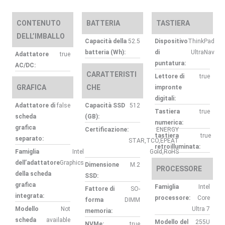
W11P
3YDEP/1YP
CONTENUTO
BATTERIA
TASTIERA
DELL’IMBALLO
quantità
Capacità della
52.5
Dispositivo
ThinkPad
batteria (Wh):
di
UltraNav
Adattatore
true
puntatura:
AC/DC:
CARATTERISTI
Lettore di
true
GRAFICA
CHE
impronte
digitali:
Adattatore di
false
Capacità SSD
512
Tastiera
true
scheda
(GB):
numerica:
grafica
Certificazione:
ENERGY
tastiera
true
separato:
STAR,TCO,EPEAT
retroilluminata:
Famiglia
Intel
Gold,RoHS
dell’adattatore
Graphics
Dimensione
M.2
PROCESSORE
della scheda
SSD:
grafica
Famiglia
Intel
Fattore di
SO-
integrata:
processore:
Core
forma
DIMM
Modello
Not
Ultra 7
memoria:
scheda
available
Modello del
255U
NVMe:
true