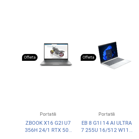
Offerta
Offerta
Portatili
Portatili
ZBOOK X16 G2I U7
EB 8 G1I 14 AI ULTRA
356H 24/1 RTX 500
7 255U 16/512 W11P
W11P 3YOFF
3YOFF