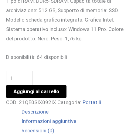
Tipo di RAM: DDR5-SDRAM. Capacità totale di
archiviazione: 512 GB, Supporto di memoria: SSD.
Modello scheda grafica integrata: Grafica Intel.
Sistema operativo incluso: Windows 11 Pro. Colore
del prodotto: Nero. Peso: 1,76 kg
Disponibilità:
64 disponibili
TS
T16
Aggiungi al carrello
ULT7-
COD:
21QE0SIX092IX
Categoria:
Portatili
255U
Descrizione
16GB
Informazioni aggiuntive
512GB
Recensioni (0)
16WUXGA