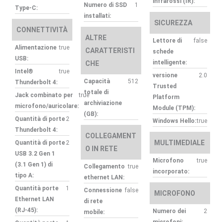
infrarossi (IR):
Numero di SSD
1
Type-C:
installati:
SICUREZZA
CONNETTIVITÀ
ALTRE
Lettore di
false
Alimentazione
true
CARATTERISTI
schede
USB:
intelligente:
CHE
Intel®
true
versione
2.0
Capacità
512
Thunderbolt 4:
Trusted
totale di
Jack combinato per
true
Platform
archiviazione
microfono/auricolare:
Module (TPM):
(GB):
Quantità di porte
2
Windows Hello:
true
Thunderbolt 4:
COLLEGAMENT
MULTIMEDIALE
Quantità di porte
2
O IN RETE
USB 3.2 Gen 1
Microfono
true
(3.1 Gen 1) di
Collegamento
true
incorporato:
tipo A:
ethernet LAN:
Quantità porte
1
Connessione
false
MICROFONO
Ethernet LAN
di rete
(RJ-45):
Numero dei
2
mobile:
microfoni: