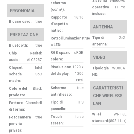
Sistema
Windows
schermo
operativo
11 Pro
(cd/m²):
ERGONOMIA
incluso:
Rapporto
16:10
Blocco cavo:
true
d’aspetto
ANTENNA
nativo:
PRESTAZIONE
Tipo di
2×2
Retroilluminazione
true
antenna:
a LED:
Bluetooth:
true
RGB spazio
sRGB
Chip
Realtek
VIDEO
colore:
audio:
ALC3287
Risoluzione
1920 x
Chipset
Intel
Tipologia
WUXGA
del display:
1200
scheda
SoC
HD:
Pixel
madre:
CARATTERISTI
Schermo
true
Colore del
Black
antiriflesso:
prodotto:
CHE WIRELESS
Tipo di
IPS
Fattore
Clamshell
LAN
pannello:
di forma:
Wi-Fi
Wi-Fi 6E
Touch
false
Fotocamera
true
standard:
(802.11ax)
screen:
per vita
privata: