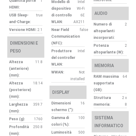
Quantità porte
1
Modello di
Intel
HDMI:
dispositivo
Wi-Fi
AUDIO
USB Sleep-
true
di controllo
6E
and-Charge:
WLAN:
AX211
Numero di
2
Versione HDMI:
2.1
Near Field
false
altoparlanti
Communication
incorporati:
DIMENSIONI E
(NFC):
Potenza
2
PESO
Produttore
Intel
altoparlante (W):
del controller
Altezza
11.8
WLAN:
MEMORIA
(anteriore)
WWAN:
Not
(mm):
RAM massima
64
installed
Altezza
18.14
supportata
(posteriore)
(GB):
DISPLAY
(mm):
Struttura
2 x
Dimensioni
16
Larghezza
359.7
memoria:
8
schermo (“):
(mm):
SISTEMA
Gamma di
100
Peso (g):
1760
colori (%):
INFORMATICO
Profondità
250.8
Luminosità
500
(mm):