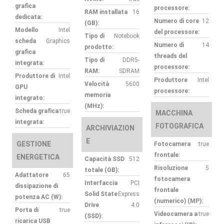
grafica
processore:
RAM installata
16
dedicata:
Numero di core
12
(GB):
Modello
Intel
del processore:
Tipo di
Notebook
scheda
Graphics
Numero di
14
prodotto:
grafica
threads del
Tipo di
DDR5-
integrata:
processore:
RAM:
SDRAM
Produttore di
Intel
Produttore
Intel
Velocità
5600
GPU
processore:
memoria
integrato:
(MHz):
Scheda grafica
true
MACCHINA
integrata:
FOTOGRAFICA
ARCHIVIAZION
E
GESTIONE
Fotocamera
true
frontale:
ENERGETICA
Capacità SSD
512
Risoluzione
5
totale (GB):
Adattatore
65
fotocamera
Interfaccia
PCI
dissipazione di
frontale
Solid State
Express
potenza AC (W):
(numerico) (MP):
Drive
4.0
Porta di
true
Videocamera a
true
(SSD):
ricarica USB