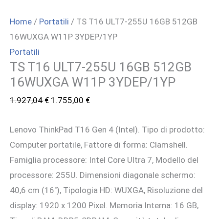
Home
/
Portatili
/ TS T16 ULT7-255U 16GB 512GB
16WUXGA W11P 3YDEP/1YP
Portatili
TS T16 ULT7-255U 16GB 512GB
16WUXGA W11P 3YDEP/1YP
Il
Il
1.927,04
€
1.755,00
€
prezzo
prezzo
Lenovo ThinkPad T16 Gen 4 (Intel). Tipo di prodotto:
originale
attuale
Computer portatile, Fattore di forma: Clamshell.
era:
è:
Famiglia processore: Intel Core Ultra 7, Modello del
1.927,04 €.
1.755,00 €.
processore: 255U. Dimensioni diagonale schermo:
40,6 cm (16″), Tipologia HD: WUXGA, Risoluzione del
display: 1920 x 1200 Pixel. Memoria Interna: 16 GB,