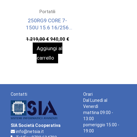
Portatili
250RG9 CORE 7-
150U 15.6 16/256
WIN11P 1YWOFF
Il
Il
1.219,00
€
940,00
€
prezzo
prezzo
Aggiungi al
originale
attuale
era:
è:
carrello
1.219,00 €.
940,00 €.
Contatti
Orari
Dal Lunedì al
Venerdì
mattina 09:00 -
13:00
pomeriggio 15:00 -
SIA Società Cooperativa
19:00
info@netsia.it