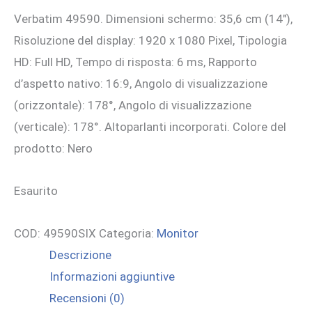
Verbatim 49590. Dimensioni schermo: 35,6 cm (14″),
originale
attuale
Risoluzione del display: 1920 x 1080 Pixel, Tipologia
era:
è:
HD: Full HD, Tempo di risposta: 6 ms, Rapporto
130,26 €.
120,00 €.
d’aspetto nativo: 16:9, Angolo di visualizzazione
(orizzontale): 178°, Angolo di visualizzazione
(verticale): 178°. Altoparlanti incorporati. Colore del
prodotto: Nero
Esaurito
COD:
49590SIX
Categoria:
Monitor
Descrizione
Informazioni aggiuntive
Recensioni (0)