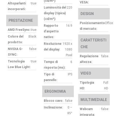
(cd/m²):
VESA:
Altoparlanti
true
Luminosità del
220
incorporati:
display (tipica)
DESIGN
(cd/m²):
PRESTAZIONE
Posizionamento
Office
Rapporto
16:9
di mercato:
AMD FreeSync:
true
d’aspetto
Colore del
Black
nativo:
CARATTERISTI
prodotto:
Risoluzione
1920 x
CHE
NVIDIA G-
false
del display:
1080
SYNC:
Pixel
Regolazione
false
Tecnologia
true
Tempo di
6
altezza:
Low Blue Light:
risposta (ms):
VIDEO
Tipo di
IPS
pannello:
Tipologia
Full
HD:
HD
ERGONOMIA
MULTIMEDIALE
Blocco cavo:
false
Inclinazione:
0 –
Webcam
false
85°
integrata: