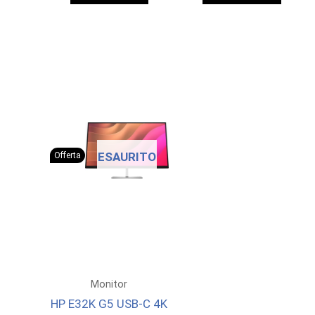
era:
è:
era:
è:
501,07 €.
460,00 €.
399,89 €.
365,0
ESAURITO
Offerta
Monitor
HP E32K G5 USB-C 4K