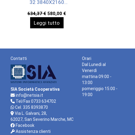
32 3840X2160
3YWOFF
Il
Il
634,37
€
580,00
€
prezzo
prezzo
Leggi tutto
originale
attuale
era:
è:
634,37 €.
580,00 €.
Contatti
Orari
Dal Lunedì al
Venerdì
mattina 09:00 -
13:00
pomeriggio 15:00 -
SIA Società Cooperativa
19:00
info@netsia.it
Tel/Fax 0733 634702
Cel. 335 8393870
Via L. Galvani, 28,
62027, San Severino Marche, MC
Facebook
Assistenza clienti