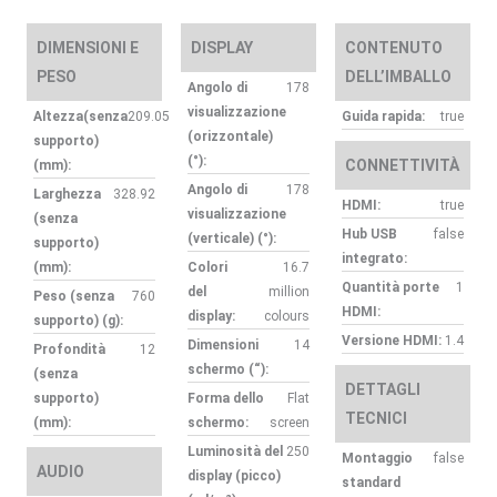
DIMENSIONI E
DISPLAY
CONTENUTO
PESO
DELL’IMBALLO
Angolo di
178
visualizzazione
Altezza(senza
209.05
Guida rapida:
true
(orizzontale)
supporto)
(°):
CONNETTIVITÀ
(mm):
Angolo di
178
Larghezza
328.92
HDMI:
true
visualizzazione
(senza
Hub USB
false
(verticale) (°):
supporto)
integrato:
(mm):
Colori
16.7
Quantità porte
1
del
million
Peso (senza
760
HDMI:
display:
colours
supporto) (g):
Versione HDMI:
1.4
Dimensioni
14
Profondità
12
schermo (“):
(senza
DETTAGLI
supporto)
Forma dello
Flat
TECNICI
(mm):
schermo:
screen
Luminosità del
250
Montaggio
false
AUDIO
display (picco)
standard