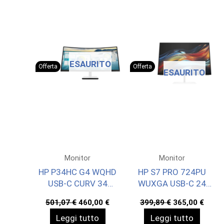
ESAURITO
Offerta
Offerta
ESAURITO
Monitor
Monitor
HP P34HC G4 WQHD
HP S7 PRO 724PU
USB-C CURV 34
WUXGA USB-C 24
3440X1440 3YW
1920X1200 3YWOFF
Il
Il
Il
Il
501,07
€
460,00
€
399,89
€
365,00
€
prezzo
prezzo
prezzo
prez
Leggi tutto
Leggi tutto
originale
attuale
originale
attua