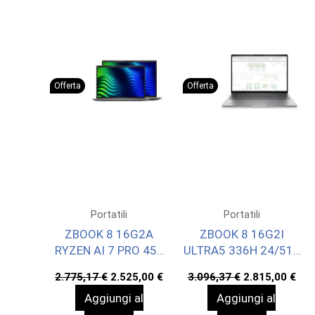
Offerta
Offerta
Portatili
Portatili
ZBOOK 8 16G2A
ZBOOK 8 16G2I
RYZEN AI 7 PRO 450
ULTRA5 336H 24/512
24/1 W11P 3YOFF
RTX500 W11P 3YOFF
Il
Il
Il
Il
2.775,17
€
2.525,00
€
3.096,37
€
2.815,00
€
prezzo
prezzo
prezzo
pre
Aggiungi al
Aggiungi al
originale
attuale
originale
att
era:
è:
era:
è: