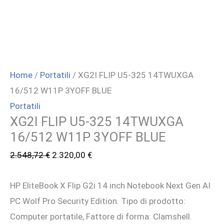
Home
/
Portatili
/ XG2I FLIP U5-325 14TWUXGA
16/512 W11P 3YOFF BLUE
Portatili
XG2I FLIP U5-325 14TWUXGA
16/512 W11P 3YOFF BLUE
Il
Il
2.548,72
€
2.320,00
€
prezzo
prezzo
HP EliteBook X Flip G2i 14 inch Notebook Next Gen AI
originale
attuale
PC Wolf Pro Security Edition. Tipo di prodotto:
era:
è:
Computer portatile, Fattore di forma: Clamshell.
2.548,72 €.
2.320,00 €.