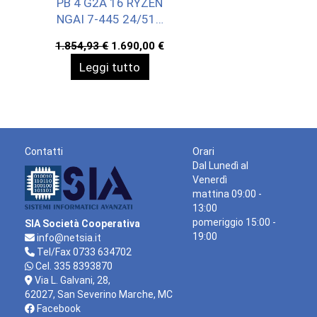
PB 4 G2A 16 RYZEN
NGAI 7-445 24/512
WIN11P 3YOFF
Il
Il
1.854,93
€
1.690,00
€
prezzo
prezzo
Leggi tutto
originale
attuale
era:
è:
1.854,93 €.
1.690,00 €.
Contatti
Orari
Dal Lunedì al
Venerdì
mattina 09:00 -
13:00
pomeriggio 15:00 -
SIA Società Cooperativa
19:00
info@netsia.it
Tel/Fax 0733 634702
Cel. 335 8393870
Via L. Galvani, 28,
62027, San Severino Marche, MC
Facebook