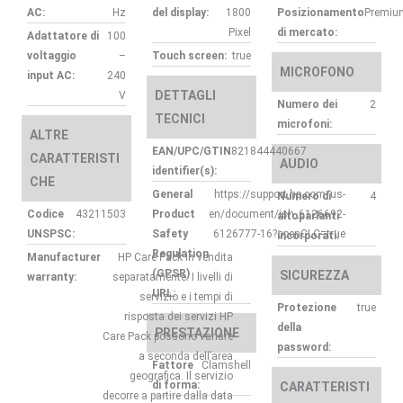
AC:
Hz
del display:
1800
Posizionamento
Premiu
Pixel
di mercato:
Adattatore di
100
voltaggio
–
Touch screen:
true
MICROFONO
input AC:
240
DETTAGLI
V
Numero dei
2
TECNICI
microfoni:
ALTRE
EAN/UPC/GTIN
821844440667
CARATTERISTI
AUDIO
identifier(s):
CHE
General
https://support.hp.com/us-
Numero di
4
Codice
43211503
Product
en/document/ish_6126692-
altoparlanti
UNSPSC:
Safety
6126777-16?openCLC=true
incorporati:
Regulation
Manufacturer
HP Care Pack in vendita
(GPSR)
SICUREZZA
warranty:
separatamente. I livelli di
URL:
servizio e i tempi di
Protezione
true
risposta dei servizi HP
della
PRESTAZIONE
Care Pack possono variare
password:
a seconda dell’area
Fattore
Clamshell
geografica. Il servizio
di forma:
CARATTERISTI
decorre a partire dalla data