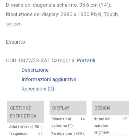
Dimensioni diagonale schermo: 35,6 cm (14″),
Risoluzione del display: 2880 x 1800 Pixel, Touch
screen
Esaurito
COD:
D87WZSIXAT
Categoria:
Portatili
Descrizione
Informazioni aggiuntive
Recensioni (0)
GESTIONE
DISPLAY
DESIGN
ENERGETICA
Dimensioni
14
Nome del
HP
schermo (“):
marchio
Adattatore di
50 –
originale:
frequenza
60
Risoluzione
2880 x