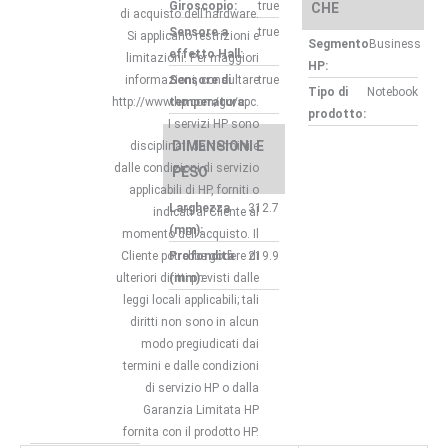
Giroscopio:
true
CHE
di acquisto dell’hardware.
Sensore a
true
Si applicano restrizioni e
Segmento
Business
effetto Hall:
limitazioni. Per maggiori
HP:
informazioni, consultare
Sensore di
true
Tipo di
Notebook
http://www.hp.com/go/cpc.
temperatura:
prodotto:
I servizi HP sono
DIMENSIONI E
disciplinati dai termini e
dalle condizioni di servizio
PESO
applicabili di HP, forniti o
Larghezza
312.7
indicati al Cliente al
(mm):
momento dell’acquisto. Il
Cliente potrebbe godere di
Profondità
219.9
ulteriori diritti previsti dalle
(mm):
leggi locali applicabili; tali
diritti non sono in alcun
modo pregiudicati dai
termini e dalle condizioni
di servizio HP o dalla
Garanzia Limitata HP
fornita con il prodotto HP.