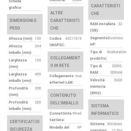
scheda
CARATTERISTI
grafica:
ALTRE
CHE
DIMENSIONI E
CARATTERISTI
RAM installata
32
PESO
CHE
(GB):
Segmento
Business
Altezza (mm):
100
Codice
43211515
HP:
UNSPSC:
Altezza
394
Tipo di
Workstation
imballo (mm):
COLLEGAMENT
prodotto:
Larghezza
100
O IN RETE
Tipo di
DDR5-
(mm):
RAM:
SDRAM
Larghezza
499
Collegamento
true
Velocità
5600
imballo (mm):
ethernet LAN:
memoria
Profondità
308
(MHz):
(mm):
CONTENUTO
Profondità
200
DELL’IMBALLO
SISTEMA
imballo (mm):
INFORMATICO
Connettività
Wired
tastiera:
CERTIFICATI DI
Sistema
Windows
Modello del
HP
SICUREZZA
operativo
11 Pro