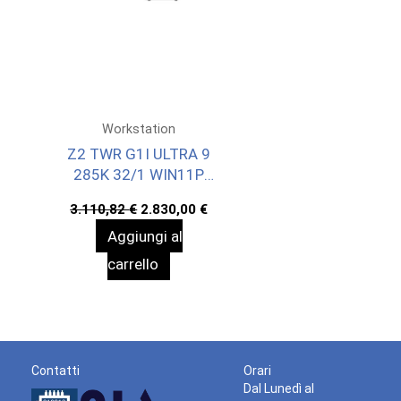
Workstation
Z2 TWR G1I ULTRA 9
285K 32/1 WIN11P
3YW
Il
Il
3.110,82
€
2.830,00
€
prezzo
prezzo
Aggiungi al
originale
attuale
era:
è:
carrello
3.110,82 €.
2.830,00 €.
Contatti
Orari
Dal Lunedì al