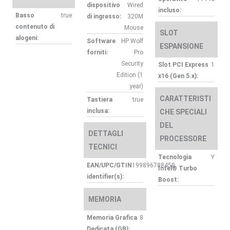
dispositivo
Wired
incluso:
Basso
true
di ingresso:
320M
contenuto di
Mouse
SLOT
alogeni:
Software
HP Wolf
ESPANSIONE
forniti:
Pro
Security
Slot PCI Express
1
Edition (1
x16 (Gen 5.x):
year)
CARATTERISTI
Tastiera
true
inclusa:
CHE SPECIALI
DEL
DETTAGLI
PROCESSORE
TECNICI
Tecnologia
Y
EAN/UPC/GTIN
199896788458
Intel® Turbo
identifier(s):
Boost:
MEMORIA
Memoria Grafica
8
Dedicata (GB):