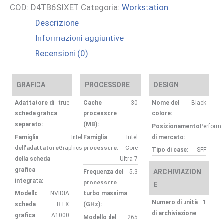
COD:
D4TB6SIXET
Categoria:
Workstation
G1I
Descrizione
U7265
Informazioni aggiuntive
32GB/1TB
Recensioni (0)
A1000
WIN11P
3YW
GRAFICA
PROCESSORE
DESIGN
quantità
Adattatore di
true
Cache
30
Nome del
Black
scheda grafica
processore
colore:
separato:
(MB):
Posizionamento
Perfor
Famiglia
Intel
Famiglia
Intel
di mercato:
dell’adattatore
Graphics
processore:
Core
Tipo di case:
SFF
della scheda
Ultra 7
grafica
ARCHIVIAZION
Frequenza del
5.3
integrata:
processore
E
Modello
NVIDIA
turbo massima
Numero di unità
1
scheda
RTX
(GHz):
di archiviazione
grafica
A1000
Modello del
265