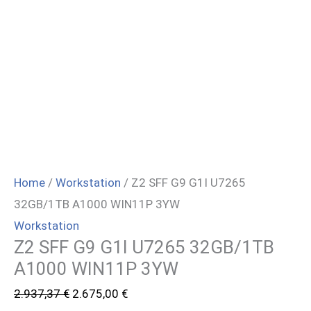
Home
/
Workstation
/ Z2 SFF G9 G1I U7265
32GB/1TB A1000 WIN11P 3YW
Workstation
Z2 SFF G9 G1I U7265 32GB/1TB
A1000 WIN11P 3YW
Il
Il
2.937,37
€
2.675,00
€