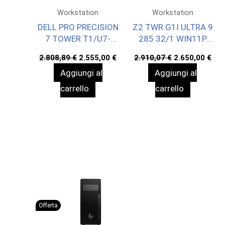
Workstation
Workstation
DELL PRO PRECISION
Z2 TWR G1I ULTRA 9
7 TOWER T1/U7-
285 32/1 WIN11P
265/32GB/1TB/W11P
3YW
Il
Il
Il
Il
2.808,89
€
2.555,00
€
2.910,07
€
2.650,00
€
prezzo
prezzo
prezzo
pre
Aggiungi al
Aggiungi al
originale
attuale
originale
att
era:
è:
era:
è:
carrello
carrello
2.808,89 €.
2.555,00 €.
2.910,07 €.
2.6
Offerta