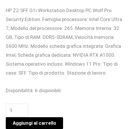
prezzo
prezzo
HP Z2 SFF G1i Workstation Desktop PC Wolf Pro
originale
attuale
Security Edition. Famiglia processore: Intel Core Ultra
era:
è:
7, Modello del processore: 265. Memoria Interna: 32
2.937,37 €.
2.675,00 €.
GB, Tipo di RAM: DDR5-SDRAM, Velocità memoria:
5600 MHz. Modello scheda grafica integrata: Grafica
Intel, Scheda grafica dedicata: NVIDIA RTX A1000.
Sistema operativo incluso: Windows 11 Pro. Tipo di
case: SFF. Tipo di prodotto: Stazione di lavoro
Disponibilità:
6 disponibili
Z2
SFF
Aggiungi al carrello
G9