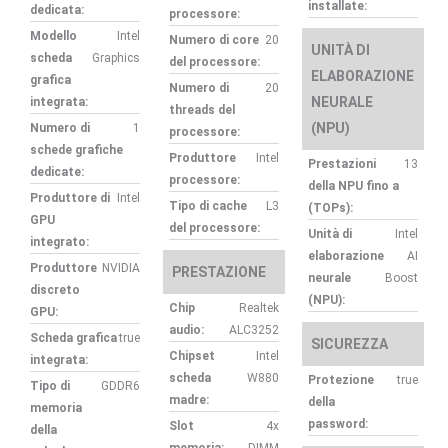
installate:
dedicata:
processore:
Modello
Intel
Numero di core
20
UNITÀ DI
scheda
Graphics
del processore:
ELABORAZIONE
grafica
Numero di
20
NEURALE
integrata:
threads del
(NPU)
Numero di
1
processore:
schede grafiche
Produttore
Intel
Prestazioni
13
dedicate:
processore:
della NPU fino a
Produttore di
Intel
Tipo di cache
L3
(TOPs):
GPU
del processore:
Unità di
Intel
integrato:
elaborazione
AI
Produttore
NVIDIA
PRESTAZIONE
neurale
Boost
discreto
(NPU):
Chip
Realtek
GPU:
audio:
ALC3252
Scheda grafica
true
SICUREZZA
Chipset
Intel
integrata:
scheda
W880
Protezione
true
Tipo di
GDDR6
madre:
della
memoria
password:
Slot
4x
della
memoria:
DIMM