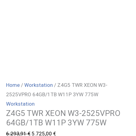
Home
/
Workstation
/ Z4G5 TWR XEON W3-
2525VPRO 64GB/1TB W11P 3YW 775W
Workstation
Z4G5 TWR XEON W3-2525VPRO
64GB/1TB W11P 3YW 775W
Il
Il
6.293,91
€
5.725,00
€