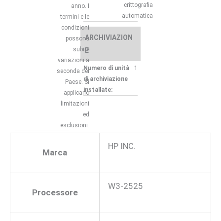
crittografia
anno. I
automatica
termini e le
condizioni
ARCHIVIAZION
possono
subire
E
variazioni a
Numero di unità
1
seconda del
di archiviazione
Paese. Si
installate:
applicano
limitazioni
ed
esclusioni.
HP INC.
Marca
W3-2525
Processore