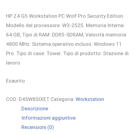
prezzo
prezzo
HP Z4 G5 Workstation PC Wolf Pro Security Edition.
originale
attuale
Modello del processore: W3-2525. Memoria Interna:
era:
è:
64 GB, Tipo di RAM: DDR5-SDRAM, Velocità memoria:
6.293,91 €.
5.725,00 €.
4800 MHz. Sistema operativo incluso: Windows 11
Pro. Tipo di case: Tower. Tipo di prodotto: Stazione di
lavoro
Esaurito
COD:
D4SW8SIXET
Categoria:
Workstation
Descrizione
Informazioni aggiuntive
Recensioni (0)