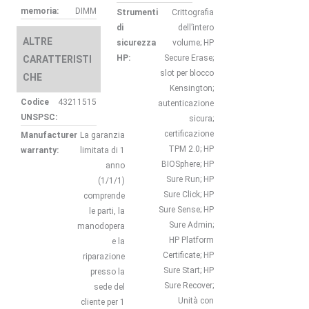
memoria:
DIMM
Strumenti
Crittografia
di
dell’intero
ALTRE
sicurezza
volume; HP
HP:
Secure Erase;
CARATTERISTI
slot per blocco
CHE
Kensington;
Codice
43211515
autenticazione
UNSPSC:
sicura;
certificazione
Manufacturer
La garanzia
TPM 2.0; HP
warranty:
limitata di 1
BIOSphere; HP
anno
Sure Run; HP
(1/1/1)
Sure Click; HP
comprende
Sure Sense; HP
le parti, la
Sure Admin;
manodopera
HP Platform
e la
Certificate; HP
riparazione
Sure Start; HP
presso la
Sure Recover;
sede del
Unità con
cliente per 1