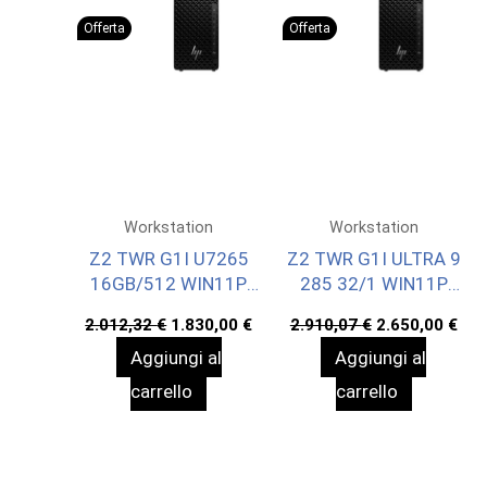
Offerta
Offerta
Workstation
Workstation
Z2 TWR G1I U7265
Z2 TWR G1I ULTRA 9
16GB/512 WIN11P
285 32/1 WIN11P
3YW
3YW
Il
Il
Il
Il
2.012,32
€
1.830,00
€
2.910,07
€
2.650,00
€
prezzo
prezzo
prezzo
pre
Aggiungi al
Aggiungi al
originale
attuale
originale
att
era:
è:
era:
è:
carrello
carrello
2.012,32 €.
1.830,00 €.
2.910,07 €.
2.6