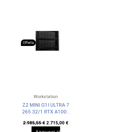
Offerta
Workstation
Z2 MINI G1I ULTRA 7
265 32/1 RTX A1000
WIN11P 3YW
Il
Il
2.985,55
€
2.715,00
€
prezzo
prezzo
Aggiungi al
originale
attuale