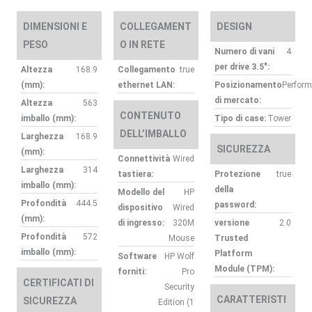
DIMENSIONI E
COLLEGAMENT
DESIGN
PESO
O IN RETE
Numero di vani
4
per drive 3.5″:
Altezza
168.9
Collegamento
true
(mm):
ethernet LAN:
Posizionamento
Perfor
di mercato:
Altezza
563
CONTENUTO
imballo (mm):
Tipo di case:
Tower
DELL’IMBALLO
Larghezza
168.9
SICUREZZA
(mm):
Connettività
Wired
Larghezza
314
tastiera:
Protezione
true
imballo (mm):
della
Modello del
HP
Profondità
444.5
password:
dispositivo
Wired
(mm):
di ingresso:
320M
versione
2.0
Profondità
572
Mouse
Trusted
imballo (mm):
Platform
Software
HP Wolf
Module (TPM):
forniti:
Pro
CERTIFICATI DI
Security
CARATTERISTI
SICUREZZA
Edition (1