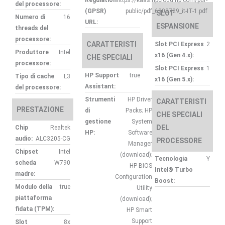
del processore:
(GPSR)
public/pdf_6303729_it-IT-1.pdf
SLOT
Numero di
16
URL:
ESPANSIONE
threads del
processore:
CARATTERISTI
Slot PCI Express
2
Produttore
Intel
x16 (Gen 4.x):
CHE SPECIALI
processore:
Slot PCI Express
1
HP Support
true
Tipo di cache
L3
x16 (Gen 5.x):
Assistant:
del processore:
Strumenti
HP Driver
CARATTERISTI
PRESTAZIONE
di
Packs; HP
CHE SPECIALI
gestione
System
DEL
Chip
Realtek
HP:
Software
audio:
ALC3205-CG
PROCESSORE
Manager
Chipset
Intel
(download);
Tecnologia
Y
scheda
W790
HP BIOS
Intel® Turbo
madre:
Configuration
Boost:
Modulo della
true
Utility
piattaforma
(download);
fidata (TPM):
HP Smart
Support
Slot
8x