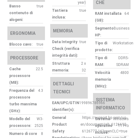
CHE
year)
Basso
true
Tastiera
true
contenuto di
RAM installata
64
inclusa:
alogeni:
(GB):
Segmento
Business
MEMORIA
ERGONOMIA
HP:
Data Integrity
true
Tipo di
Workstation
Blocco cavo:
true
Check (verifica
prodotto:
integrità dati):
PROCESSORE
Tipo di
DDR5-
Struttura
2 x
RAM:
SDRAM
Cache
22.5
memoria:
32
Velocità
4800
processore
memoria
(MB):
DETTAGLI
(MHz):
Frequenza del
4.3
TECNICI
processore
SISTEMA
EAN/UPC/GTIN
199896786966
turbo massima
INFORMATICO
identifier(s):
(GHz):
General
https://support.hp.com/us-
Modello del
W3-
Sistema
Windows
Product
en/document/ish_6126692-
processore:
2525
operativo
11 Pro
Safety
6126777-16?openCLC=true
incluso:
Numero di core
8
Regulation
https://kaas.hpcloud.hp.com/pdf-