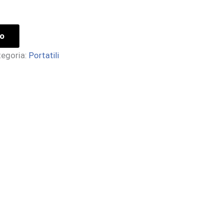
lo
tegoria:
Portatili