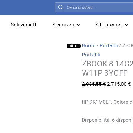
Products
search
Soluzioni IT
Sicurezza
Siti Internet
Home
/
Portatili
/ ZBO
Offerta
Portatili
ZBOOK 8 14G2
W11P 3YOFF
Il
I
2.985,55
€
2.715,00
€
prezzo
p
HP DK1M0ET. Colore de
originale
a
era:
è
Disponibilità:
6 disponib
2.985,55 €.
2