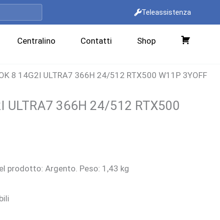
Teleassistenza
Centralino
Contatti
Shop
C
a
OK 8 14G2I ULTRA7 366H 24/512 RTX500 W11P 3YOFF
r
r
I ULTRA7 366H 24/512 RTX500
e
l
l
l
rezzo
o
l prodotto: Argento. Peso: 1,43 kg
ttuale
:
ili
.715,00 €.